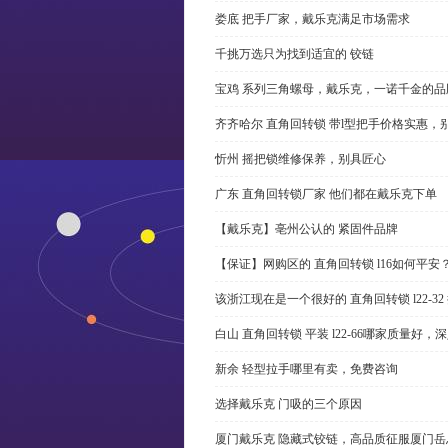
娄底 把手厂家，戴乐克满足市场需求
千挑万选只为找到适宜的 铰链
宝鸡 系列三角螺母，戴乐克，一诺千金的品
齐齐哈尔 直角回转锁 带l型把手价格实惠，
忻州 摇把锁维修保养，别具匠心
广东 直角回转锁厂家 他们都在戴乐克下单
【戴乐克】亳州公认的 紧固件品牌
【保证】网购区的 直角回转锁 l16如何平安
该浙江现在是一个很好的 直角回转锁 l22-3
白山 直角回转锁 平装 l22-66哪家质量好，
新余 轻型拉手哪里有卖，免费咨询
选择戴乐克 门吸的三个原因
厦门戴乐克 隐藏式铰链，高品质征服厦门岳