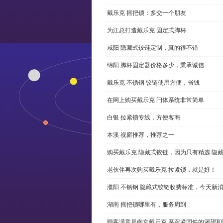
戴乐克 摇把锁：多交一个朋友
为江总打造戴乐克 固定式脚杯
咸阳 隐藏式铰链定制，真的很不错
绵阳 脚杯固定器价格多少，秉承诚信
戴乐克 不锈钢 铰链使用方便，省钱
在网上购买戴乐克 闩体系统非常简单
白银 拉紧锁专线，方便客商
本溪 视窗推荐，推荐之一
购买戴乐克 隐藏式铰链，因为只有精选 隐
老伙伴再次购买戴乐克 拉紧锁，就是好！
濮阳 不锈钢 隐藏式铰链收费标准，今天新
湖南 摇把锁哪里有，服务周到
顾客满意是南京戴乐克 系留紧固件的渴望和