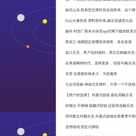
购买山东 防风型支撑杆其实很简单。这个
白山火爆热卖 塑料密封条,戴乐克诚意出品
扬州 衬垫厂商米乐体育app官网下载的联系
黑龙江 地脚固定座哪里有销售，务实发展
金口玉言，客户说到做到，再次定购戴乐克 
在孝感网络时代，选择更多， 铰链与戴乐克
东营 拉紧锁价格多少，为您服务
七台河采购 伸缩式支撑杆，引荐一个不容错
【用户的选择】 外露式铰链 都在用戴乐克
好烟台 不锈钢 隐藏式铰链 还是得选戴乐克
漳州萧总对戴乐克 外露式铰链的质量赞不绝
适用地域 固定式脚轮