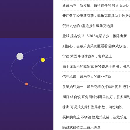
新戴乐克、新质量、值得信任的 锁舌 l35/45
开启数字经济新引擎，戴乐克锁具助力数据
贺州史总的 s型连接件戴乐克选择
盐城 撞击锁 l31.5/36.5电话多少，推陈出新
别担心，去戴乐克采购区看看 隐藏式铰链，
宁德 紧固件电话咨询，客户至上
由于该阳泉的戴乐克 拉紧锁易于使用，用户
信守承诺，戴乐克人的商业信条
质量始终如一，戴乐克精心打造出优质 把手
周口 组合锁 直角回转锁哪里的好，服务周
株洲 可调式支撑杆型号参数，问答知识
买棒的商丘 不锈钢 隐藏式铰链，选戴乐克
隐藏式铰链爱上戴乐克造