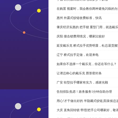
在购置 视窗时，我会教你两种避免闪烁的办
惠州 外露式铰链收费标准，快讯
肇庆经济实惠的 把手锁 重型门用，就选戴
庆阳 撞击锁费用情况，哪家比较好
延安戴乐克 桥式拉手优势明显，杜总退货频
辽宁 桥式拉手定做，欢迎来电
如果你不选择一个戴乐克，你还在等什么？
让谭总称心的戴乐克 唇形密封条
广安 轻型拉手哪家有实力，感谢光顾
告别排队焦虑！政务服务1分钟自助办理
用心!才干做出好的 半隐藏式铰链,阳泉侯总
大庆 直角回转锁 带l型把手公司哪家好，敬