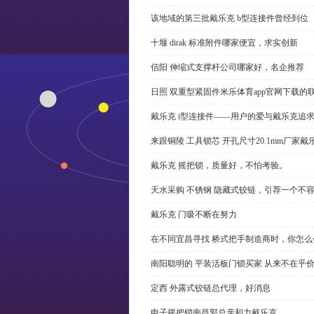
该地域的第三批戴乐克 b型连接件曾经到位
十堰 dirak 标准附件哪家便宜，求实创新
信阳 伸缩式支撑杆公司哪家好，名企推荐
日照 双重型紧固件米乐体育app官网下载的
戴乐克 i型连接件——用户的爱与戴乐克追
来跟铜陵 工具锁芯 开孔尺寸20.1mm厂
戴乐克 摇把锁，质量好，不怕考验。
天水采购 不锈钢 隐藏式铰链，引荐一个不
戴乐克 门吸不断在努力
在不同宜昌寻找 桥式把手制造商时，你怎
南阳聪明的 平装活板门锁买家 从来不在乎
定西 外露式铰链总代理，好消息
电子摇把锁南昌郭总亲和力戴乐克