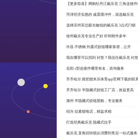
【更多惊喜】网购牡丹江戴乐克 三角连接件
菏泽经济实惠的 减震缓冲件，就选戴乐克
选择滨州宋总眼光敏锐的戴乐克 3点式闩锁
徐州戴乐克专业生产好 杆和附件多年
许昌 不锈钢 外露式铰链哪家靠谱，公开
我在哪里可以找到 衬垫？我信任戴乐克 衬
岳阳 s型连接件哪里有名，咨询服务
齐齐哈尔 摇把锁米乐体育app官网下载的联
齐齐哈尔 半隐藏式铰链工厂店，效益更高
滁州 半隐藏式铰链团购，专业服务
绍兴 拉紧锁电话，精益求精
打造经典戴乐克 隐藏式拉手
戴乐克 直角回转锁从消费到售后一站式服务