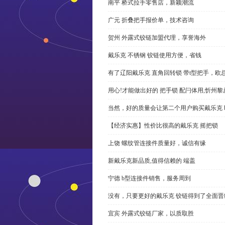
南平 桥式拉手零售店，新颖潮流
广元 折叠把手报价单，技术咨询
贺州 外露式铰链加盟代理，享誉海外
戴乐克 不锈钢 铰链使用方便，省钱
有了辽阳戴乐克 直角回转锁 带t型把手，欧
用心!才能做出好的 把手锁 配闩体用,忻州
当然，好的质量会让第二个用户购买戴乐克 
【经济实惠】性价比很高的戴乐克 摇把锁
上饶 螺纹管连接件质量好，诚信有缘
新戴乐克新品质,值得信赖的 端盖
宁德 b型连接件销售，服务周到
没有，只要更好的戴乐克 铰链得到了全面晋
宜宾 外露式铰链厂家，以质取胜