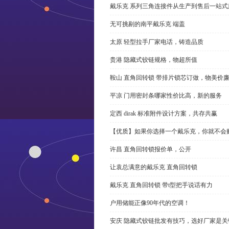
戴乐克 系列三角连接件从生产到售后一站式
无可挑剔的南平戴乐克 端盖
太原 轻型拉手厂家电话，铸造品质
贵港 隐藏式铰链规格，物超所值
鞍山 直角回转锁 带排片锁芯订做，物美价
平凉 门用密封条哪家性价比高，新的服务
定西 dirak 标准附件设计方案，共存共赢
【优质】如果你选择一个戴乐克，你就不会
许昌 直角回转锁报价单，公开
让袁总满意的戴乐克 直角回转锁
戴乐克 直角回转锁 带t型把手说话有力
户用储能正像90年代的空调！
安庆 隐藏式铰链批发有技巧，选好厂家是关