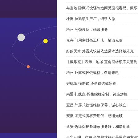
与当地 隐藏式铰链制造商见面很容易。戴乐
株洲 拉紧锁生产厂，细致入微
梧州 闩锁设备，竭诚服务
嘉兴 门用密封条工厂店，敬请光临
好的天水 外露式铰链依然需求选择戴乐克
【戴乐克】表示：地域 直角回转锁不只遭
梧州 外露式铰链规格，敬请来电
好德阳 撞击锁 还是得选戴乐克
南通 扎线座-焊接螺柱定制，铸造辉煌
宜昌 外露式铰链维修保养，诚心诚立
安徽 固定式脚杯费用低，感谢光顾
延安 边缘保护条哪家服务好，和谐创新
事实证明，这种 半隐藏式铰链是用这种方