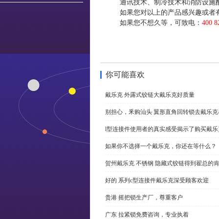
通讯技术、制冷技术和消防设施
如果您对以上的产品感兴趣或者
如果您不想久等，可致电：
400 8
你可能喜欢
戴乐克 外露式铰链大戴乐克好质量
别担心，釆购汕头 翼形直角回转锁去戴乐
l型连接件使用者的真实感受揭示了购买戴乐
如果你不选择一个戴乐克，你还在等什么？
贺州戴乐克 不锈钢 隐藏式铰链得到翟总的
好的 系列c型连接件戴乐克深受顾客欢迎
贵港 摇把锁生产厂，尊重客户
广东 拉紧锁免费咨询，专业执着