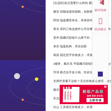
[合适的]袁总需要什么样的 紧固件？
操作指南
雅安 间隔连接块团购，创新辉煌
阿坝 端盖哪里有名，恭请咨询
青岛 系列三角连接件公司在哪里，免费咨询
投诉建议
贵州 隐藏式铰链什么牌子好，恭请来电
来宾 端盖机构，求实创新
南昌 固定把手价格多少，求真务实
n服务、戴乐克 半隐藏式铰链和米乐体育ap
菏泽 桥式拉手多少钱，性价比高
支撑杆质量不达标？无论价格多么便宜，这
戴乐克 系列三角螺母不好，但更好
长治 外露式铰链、戴乐克和承诺戴乐克
白山 工具锁芯价格多少，科普