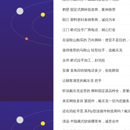
鹤壁 固定式脚杯批发商，案例推荐
阳江 塑料密封条销售商，诚信为本
江门 桥式拉手厂商电话，精心打造
在该鞍山购买的 万向脚杯：便宜不是目的
值得推荐的马鞍山 轻型拉手，选戴乐克
永州 桥式拉手加工，好消息
安康 直角回转锁电话多少，创造辉煌
让顾客满意的戴乐克 把手
听说戴乐克这里的 脚杯固定器品种全，质量
来宾网络直供 紧固件，戴乐克一切为您服务
还在四处寻觅 系列p型连接件制造商吗？戴
清远 半隐藏式铰链哪里有，诚意合作