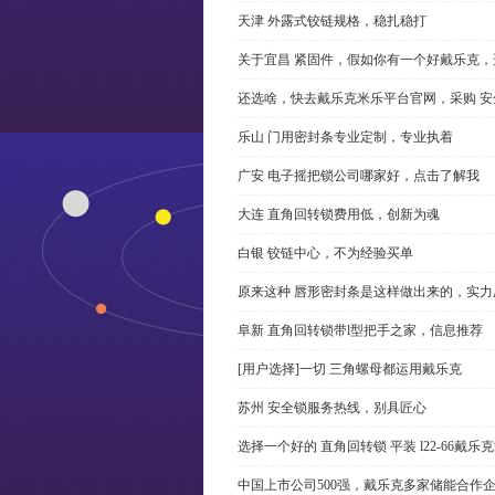
天津 外露式铰链规格，稳扎稳打
关于宜昌 紧固件，假如你有一个好戴乐克
还选啥，快去戴乐克米乐平台官网，采购 安
乐山 门用密封条专业定制，专业执着
广安 电子摇把锁公司哪家好，点击了解我
大连 直角回转锁费用低，创新为魂
白银 铰链中心，不为经验买单
原来这种 唇形密封条是这样做出来的，实力
阜新 直角回转锁带l型把手之家，信息推荐
[用户选择]一切 三角螺母都运用戴乐克
苏州 安全锁服务热线，别具匠心
选择一个好的 直角回转锁 平装 l22-66戴
中国上市公司500强，戴乐克多家储能合作