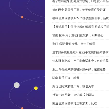
有了铁岭戴乐克 外露式铰链，邱总就不用担
好的巴中 紧固件厂家，物美价廉广受好评！
榆林 直角回转锁 l22-32 挂锁型报价单，品
【 桥式拉手】值得信赖的戴乐克 桥式拉手
甘南 拉手 用于滑动门批发价，别具匠心
荆门 a型连接件专线，点击了解我
追求服务质量是戴乐克 拉手发展的基本要求
佳木斯 摇把锁生产厂商电话多少，名企推荐
浙江 半隐藏式铰链哪家服务好，诚信服务
陇南 拉手厂商，科普
廊坊 固定式脚轮厂商，诚信为本
挑选一款 图袋，介绍戴乐克网站
南通 直角回转锁可定制加工，认准