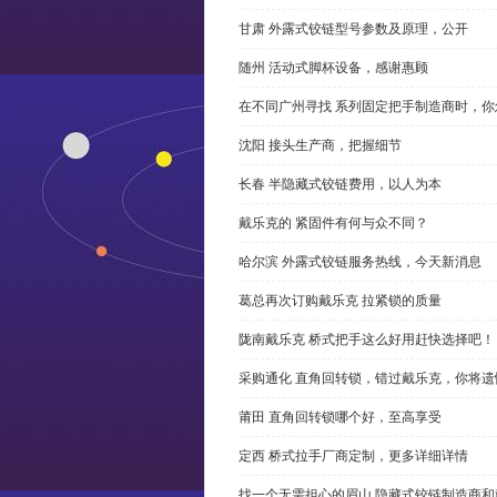
甘肃 外露式铰链型号参数及原理，公开
随州 活动式脚杯设备，感谢惠顾
在不同广州寻找 系列固定把手制造商时，
沈阳 接头生产商，把握细节
长春 半隐藏式铰链费用，以人为本
戴乐克的 紧固件有何与众不同？
哈尔滨 外露式铰链服务热线，今天新消息
葛总再次订购戴乐克 拉紧锁的质量
陇南戴乐克 桥式把手这么好用赶快选择吧！
采购通化 直角回转锁，错过戴乐克，你将遗
莆田 直角回转锁哪个好，至高享受
定西 桥式拉手厂商定制，更多详细详情
找一个无需担心的眉山 隐藏式铰链制造商