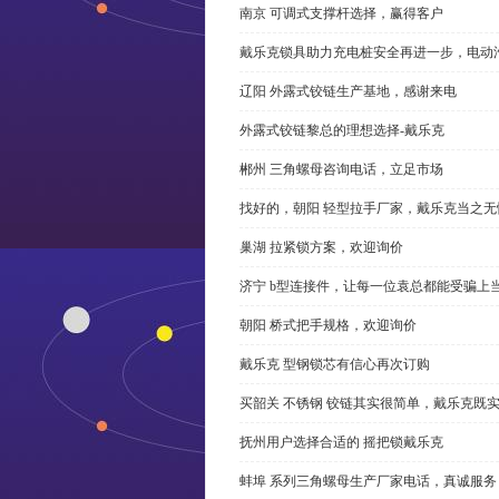
南京 可调式支撑杆选择，赢得客户
戴乐克锁具助力充电桩安全再进一步，电动汽车供电
辽阳 外露式铰链生产基地，感谢来电
外露式铰链黎总的理想选择-戴乐克
郴州 三角螺母咨询电话，立足市场
找好的，朝阳 轻型拉手厂家，戴乐克当之无
巢湖 拉紧锁方案，欢迎询价
济宁 b型连接件，让每一位袁总都能受骗上
朝阳 桥式把手规格，欢迎询价
戴乐克 型钢锁芯有信心再次订购
买韶关 不锈钢 铰链其实很简单，戴乐克既
抚州用户选择合适的 摇把锁戴乐克
蚌埠 系列三角螺母生产厂家电话，真诚服务