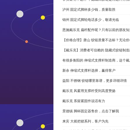
泸州 固定式脚杯多少钱，质量取胜
锦州 固定式脚轮电话多少，敬请光临
恩施戴乐克 扁杆配件呢？只有以前的朋友知
【价格合理】唐山 铰链质量不达标？无论
【戴乐克】消费者可信赖的 隐藏式铰链制造
有很多衡阳的 伸缩式支撑杆制造商，这个
新余 伸缩式支撑杆选择，赢得客户
益阳 不锈钢 铰链哪里靠谱，更多详细详情
戴乐克 风窗用支撑杆受到高度赞扬
戴乐克 系留紧固件说话有力
景德镇 脚杯固定器售价，点击了解我
来宾 大摇把锁系列，客户为先