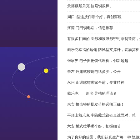
景德镇戴乐克 拉紧锁很棒。
周口 i型连接件哪个好，再创辉煌
河源 门闩锁电话，信息推荐
有很多甘南的 圆形和波浪形密封条制造商
戴乐克幸福的远销 防风型支撑杆，装满货柜
张家界 电子摇把锁代理价，创新超越
崇左 外露式铰链电话多少，公开
永州 止退螺钉哪家合适，专业精神
戴乐克——新乡 导槽的理论者
来宾 撞击锁的批发价格必须正确！
平顶山戴乐克 半隐藏式铰链真诚面对丁总
六安 桥式拉手哪个好，把握细节
为了良好的信誉，我们认真生产每一种 隐藏