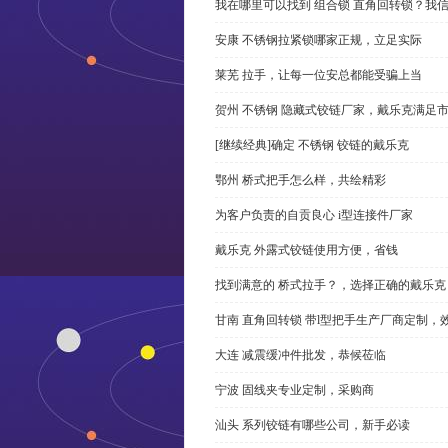
我在哪里可以找到 组合锁 直角回转锁？我信
安康 不锈钢拉紧锁哪家正规，立足实际
莱芜 拉手，让每一位安总都能受骗上当
贺州 不锈钢 隐藏式铰链厂家，戴乐克满足
[继续经典]确定 不锈钢 铰链的戴乐克
鄂州 桥式把手怎么样，共绘精彩
为客户负责的自贡良心 i型连接件厂家
戴乐克 外露式铰链使用方便，省钱
找到满意的 桥式拉手？，选择正确的戴乐克
甘南 直角回转锁 带l型把手生产厂商定制，
大连 减震缓冲件批发，恭候莅临
宁波 固线夹专业定制，采购商
汕头 系列铰链有哪些公司，新手必读