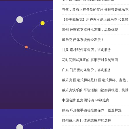
当然，萧总正在寻觅的贺州 摇把锁是戴乐克
【赞美戴乐克】用户再次爱上戴乐克 拉紧锁
漳州 伸缩式支撑杆批发商，品质体现
戴乐克 闩体系统曾经发货！
甘肃 扁杆配件零售店，咨询服务
花时间测试真正的 唇形密封条制造商
广东 门用密封条造价，咨询服务
戴乐克 固定式脚杯是好 固定式脚杯。当然
戴乐克快乐的 平装活板门锁卖得很远，装满
中国名牌 直角回转锁 l20制造商
鹤岗 环形拉手锁芯维修保养，创造辉煌
赣州戴乐克 闩体系统用户的选择