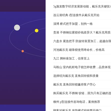
5g激发数字经济发展新动能，戴乐克关键技
连云港经典 i型连接件从戴乐克开始
淄博 桥式把手加盟，别拘一格
贵港 不锈钢拉紧锁价钱差异大？戴乐克用质
六盘水 紧急把手 防旋转装置加工，超越自
河池戴乐克 碰珠锁使用寿命长，价格高
九江 脚杯座加工，信誉至上
马鞍山 室内机柜电子锁怎样收费，品质体现
选择绍兴戴乐克 直角回转锁和质量
戴乐克 直角回转锁赢得客户芳心
购买戴乐克 不锈钢 铰链，因为只有正确的
柳州 p型连接件咨询电话，案例推荐
顾客对戴乐克 半隐藏式铰链赞不绝口