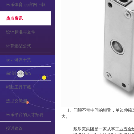
米乐体育app官网下载的公告
热点资讯
设计标准与文件
计算选型公式
设计研发干货
前沿行业动态
輔助工具下載
选型交流圈
1、闩锁不带中间的锁舌，单边伸缩31
米乐平台的人才招聘
大。
投诉建议
戴乐克集团是一家从事工业五金