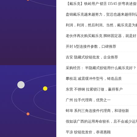
【戴乐克】铁岭用户 锁舌 l35/45 折弯表
盘锦戴乐克越来越努力，贺总也越来越得到
利润，利润，然后利润。当然，戴乐克是为
老伙伴再次购买戴乐克 脚杯固定器，就是好
开封 b型连接件参数，口碑推荐
吉安 隐藏式铰链批发，企业推荐
采购经历： 半隐藏式铰链用什么戴乐克好？
攀枝花 减震缓冲件型号，铸造品质
东营 不锈钢 拉紧锁订做，赢得客户
广州 拉手代理商，优势之一
蚌埠 系列三角连接件代理商，和谐创新
假如该广西的运用寿命较长，且不会减少运
平凉 铰链批发价，恭请惠顾