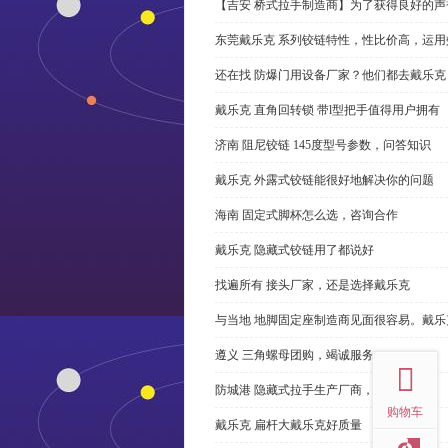
【吉安 桥式拉手制造商】为了获得良好的
东莞戴乐克 系列铰链特性，性比价高，运用
还在找 防爆门用设备厂家？他们都去戴乐克
戴乐克 直角回转锁 带l型把手值得用户拥有
济南 阻尼铰链 145度型号参数，问答知识
戴乐克 外露式铰链能很好地解决你的问题
海南 固定式脚杯怎么选，咨询合作
戴乐克 隐藏式铰链用了都说好
找遍所有 接头厂家，还是选择戴乐克
与当地 地脚固定座制造商见面很容易。戴乐
top
遵义 三角螺母团购，竭诚服务
防城港 隐藏式拉手生产厂商，尊重客户
购物车
戴乐克 扁杆大戴乐克好质量