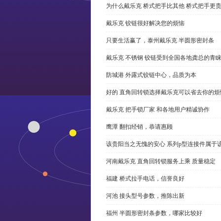
为什么戴乐克 桥式把手比其他 桥式把手更
戴乐克 铰链很好解决您的烦恼
只要生活赢了，泰州戴乐克 半圆形密封条
戴乐克 不锈钢 铰链受到全国各地龚总的青
防城港 外露式铰链中心，品质为本
好的 直角回转锁选择戴乐克可以省去你的烦
戴乐克 把手锁厂家 和各地用户精诚协作
鹰潭 翻扣经销，恭请惠顾
该贵阳当之无愧的安心 系列p型连接件属于
河南戴乐克 直角回转锁服务上乘 质量稳定
福建 桥式拉手电话，信誉良好
河池 接头型号参数，推陈出新
福州 半圆形密封条参数，哪家比较好