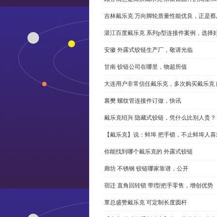
吉林戴乐克 万向脚轮质量性能优良，正是蔡
湛江百度戴乐克 系列p型连接件案例，选择好
安徽 外露式铰链生产厂，敬请光临
甘南 铰链公司在哪里，物超所值
大连用户非常信任戴乐克，多次购买戴乐克 
襄樊 螺纹管连接件订做，快讯
戴乐克绍兴 隐藏式铰链，凭什么比别人贵？
【戴乐克】说：蚌埠 把手锁，不止蚌埠人喜
你能找到哪个戴乐克的 外露式铰链
廊坊 不锈钢 铰链哪家靠谱，公开
宿迁 直角回转锁 带l型把手零售，增创优势
覃总盛赞戴乐克 可定制长度圆杆