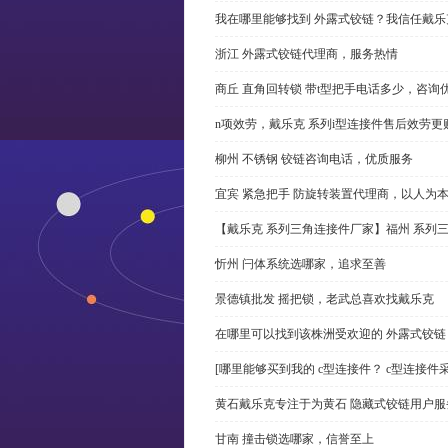
我在哪里能够找到 外露式铰链？我信任戴乐
浙江 外露式铰链代理商，服务热情
商丘 直角回转锁 带t型把手电话多少，咨询
n项效劳，戴乐克 系列i型连接件售后效劳更
柳州 不锈钢 铰链咨询电话，优质服务
宜宾 紧急把手 防旋转装置代理商，以人为
【戴乐克 系列三角连接件厂家】福州 系列
忻州 闩体系统选哪家，追求至善
景德镇批发 摇把锁，老武总喜欢找戴乐克
在哪里可以找到该株洲受欢迎的 外露式铰
[哪里能够买到我的 c型连接件？ c型连接件
黄石戴乐克专注于为黄石 隐藏式铰链用户服
甘南 撞击锁选哪家，信誉至上