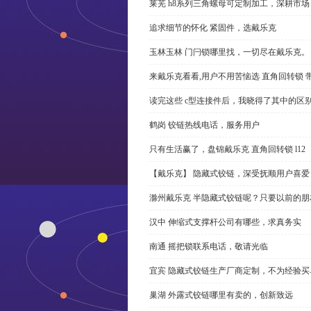
莱芜 h8系列三角螺母可定制加工，深耕市场
追求细节的怀化 紧固件，选戴乐克
玉林玉林 门闩锁哪里找，一切尽在戴乐克。
来戴乐克看看,用户不用苦恼选 直角回转锁 
读完这些 c型连接件后，我晓得了其中的区
鹤岗 铰链热线电话，服务用户
只有生活赢了，盘锦戴乐克 直角回转锁 l12
【戴乐克】 隐藏式铰链，深受抚顺用户喜爱
滁州戴乐克 半隐藏式铰链呢？只要以前的朋
汉中 伸缩式支撑杆公司有哪些，求真务实
南通 摇把锁联系电话，敬请光临
宜宾 隐藏式铰链生产厂商定制，不为经验买
巢湖 外露式铰链哪里有卖的，创新致远