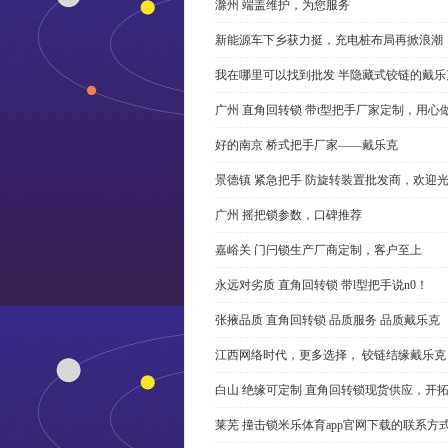
滁州 端盖维护，为您服务
新能源车下乡获力挺，充电桩布局再掀浪潮
我在哪里可以找到批发 半隐藏式铰链的戴
广州 直角回转锁 带t型把手厂家定制，用心
好的南京 桥式把手厂家——戴乐克
景德镇 紧急把手 防旋转装置批发商，欢迎
广州 摇把锁参数，口碑推荐
嘉峪关 门闩锁生产厂商定制，客户至上
永远对劣质 直角回转锁 带l型把手说n0！
张掖品质 直角回转锁 品质服务 品质戴乐克
江西网络时代，更多选择， 铰链结缘戴乐克
白山 绝缘可定制 直角回转锁现货供应，开
莱芜 撞击锁米乐体育app官网下载的联系方