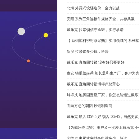
北海 外露式铰链造价，全力以赴
安阳 系列三角连接件规格齐全，共存共赢
戴乐克 拉紧锁信守承诺，实行承诺
【 系列塑料密封条采购】实用领域的 系列
新乡 拉紧锁多少钱，科普
戴乐克 直角回转锁 没有好只要更好
泰安 锁眼盖pra和加长盖和生产厂，客户为
戴乐克 直角回转锁博得卢总芳心
蚌埠找 地脚固定座厂家，你怎么能错过戴乐
面向方总的朝阳 铰链制造商
戴乐克 锁舌 l35/45 好 锁舌 l35/45，当然
【为戴乐克点赞】用户又一次爱上戴乐克 不
宁德 自夹紧式密封条电话多少，解读