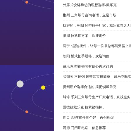
外露式铰链黎总的理想选择-戴乐克
郴州 三角螺母咨询电话，立足市场
找好的，朝阳 轻型拉手厂家，戴乐克当之无
巢湖 拉紧锁方案，欢迎询价
济宁 b型连接件，让每一位袁总都能受骗上
朝阳 桥式把手规格，欢迎询价
戴乐克 型钢锁芯有信心再次订购
买韶关 不锈钢 铰链其实很简单，戴乐克既
抚州用户选择合适的 摇把锁戴乐克
蚌埠 系列三角螺母生产厂家电话，真诚服务
景德镇戴乐克 拉紧锁很棒。
周口 i型连接件哪个好，再创辉煌
河源 门闩锁电话，信息推荐