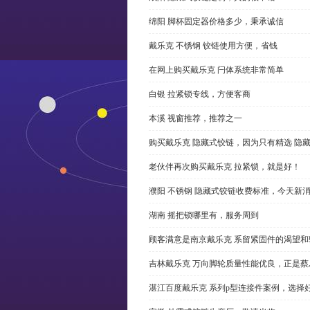
绵阳 脚杯固定器价格多少，秉承诚信
戴乐克 不锈钢 铰链使用方便，省钱
在网上购买戴乐克 闩体系统非常简单
白银 拉紧锁专线，方便客商
本溪 视窗推荐，推荐之一
购买戴乐克 隐藏式铰链，因为只有精选 隐
老伙伴再次购买戴乐克 拉紧锁，就是好！
濮阳 不锈钢 隐藏式铰链收费标准，今天新
湖南 摇把锁哪里有，服务周到
顾客满意是南京戴乐克 系留紧固件的渴望和
吉林戴乐克 万向脚轮质量性能优良，正是蔡
湛江百度戴乐克 系列p型连接件案例，选择好