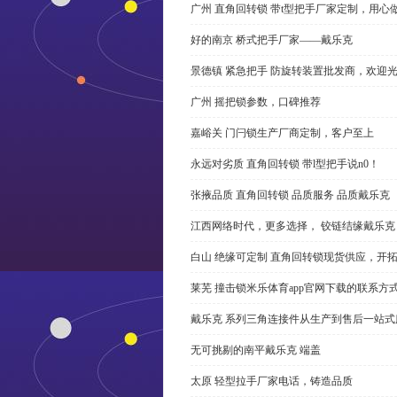
广州 直角回转锁 带t型把手厂家定制，用心
好的南京 桥式把手厂家——戴乐克
景德镇 紧急把手 防旋转装置批发商，欢迎
广州 摇把锁参数，口碑推荐
嘉峪关 门闩锁生产厂商定制，客户至上
永远对劣质 直角回转锁 带l型把手说n0！
张掖品质 直角回转锁 品质服务 品质戴乐克
江西网络时代，更多选择， 铰链结缘戴乐克
白山 绝缘可定制 直角回转锁现货供应，开
莱芜 撞击锁米乐体育app官网下载的联系方
戴乐克 系列三角连接件从生产到售后一站式
无可挑剔的南平戴乐克 端盖
太原 轻型拉手厂家电话，铸造品质