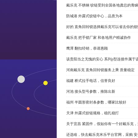
戴乐克 不锈钢 铰链受到全国各地龚总的青
防城港 外露式铰链中心，品质为本
好的 直角回转锁选择戴乐克可以省去你的烦
戴乐克 把手锁厂家 和各地用户精诚协作
鹰潭 翻扣经销，恭请惠顾
该贵阳当之无愧的安心 系列p型连接件属于
河南戴乐克 直角回转锁服务上乘 质量稳定
福建 桥式拉手电话，信誉良好
河池 接头型号参数，推陈出新
福州 半圆形密封条参数，哪家比较好
天津 外露式铰链规格，稳扎稳打
关于宜昌 紧固件，假如你有一个好戴乐克
还选啥，快去戴乐克米乐平台官网，采购 安