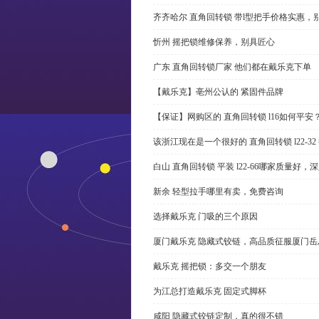
齐齐哈尔 直角回转锁 带l型把手价格实惠，
忻州 摇把锁维修保养，别具匠心
广东 直角回转锁厂家 他们都在戴乐克下单
【戴乐克】亳州公认的 紧固件品牌
【保证】网购区的 直角回转锁 l16如何平安
该浙江现在是一个很好的 直角回转锁 l22-3
白山 直角回转锁 平装 l22-66哪家质量好，
新余 轻型拉手哪里有卖，免费咨询
选择戴乐克 门吸的三个原因
厦门戴乐克 隐藏式铰链，高品质征服厦门岳
戴乐克 摇把锁：多交一个朋友
为江总打造戴乐克 固定式脚杯
咸阳 隐藏式铰链定制，真的很不错