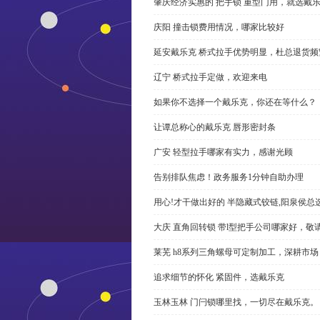
肇庆经济实惠的 把手锁 重型门用，就选戴
庆阳 撞击锁费用情况，哪家比较好
延安戴乐克 桥式拉手优势明显，杜总退货频
辽宁 桥式拉手定做，欢迎来电
如果你不选择一个戴乐克，你还在等什么？
让谭总称心的戴乐克 唇形密封条
广安 轻型拉手哪家有实力，感谢光顾
告别排队焦虑！政务服务1分钟自助办理
用心!才干做出好的 半隐藏式铰链,阳泉侯总
大庆 直角回转锁 带l型把手公司哪家好，敬
莱芜 h8系列三角螺母可定制加工，深耕市场
追求细节的怀化 紧固件，选戴乐克
玉林玉林 门闩锁哪里找，一切尽在戴乐克。