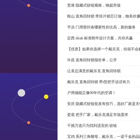
贵港 隐藏式铰链规格，物超所值
鞍山 直角回转锁 带排片锁芯订做，物美价
平凉 门用密封条哪家性价比高，新的服务
定西 dirak 标准附件设计方案，共存共赢
【优质】如果你选择一个戴乐克，你就不会
许昌 直角回转锁报价单，公开
让袁总满意的戴乐克 直角回转锁
戴乐克 直角回转锁 带t型把手说话有力
户用储能正像90年代的空调！
安庆 隐藏式铰链批发有技巧，选好厂家是关
娄底 把手厂家，戴乐克满足市场需求
千挑万选只为找到适宜的 铰链
宝鸡 系列三角螺母，戴乐克，一诺千金的品