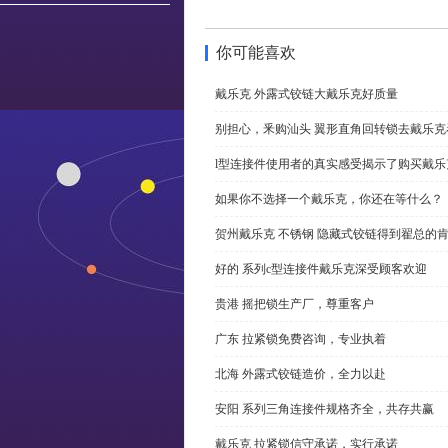
你可能喜欢
戴乐克 外露式铰链大戴乐克好质量
别担心，釆购汕头 翼形直角回转锁去戴乐
l型连接件使用者的真实感受揭示了购买戴乐
如果你不选择一个戴乐克，你还在等什么？
贺州戴乐克 不锈钢 隐藏式铰链得到翟总的
好的 系列c型连接件戴乐克深受顾客欢迎
贵港 摇把锁生产厂，尊重客户
广东 拉紧锁免费咨询，专业执着
北海 外露式铰链造价，全力以赴
安阳 系列三角连接件规格齐全，共存共赢
戴乐克 拉紧锁信守承诺，实行承诺