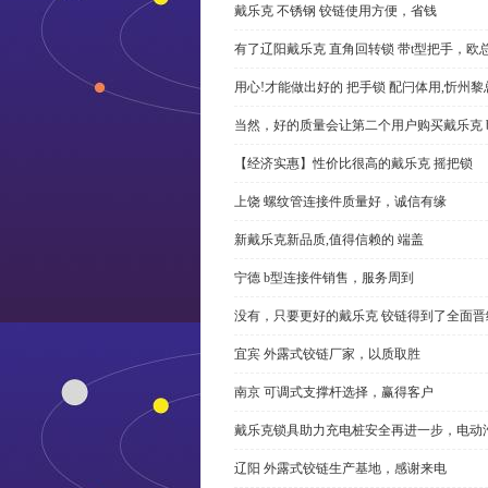
戴乐克 不锈钢 铰链使用方便，省钱
有了辽阳戴乐克 直角回转锁 带t型把手，欧
用心!才能做出好的 把手锁 配闩体用,忻州
当然，好的质量会让第二个用户购买戴乐克 
【经济实惠】性价比很高的戴乐克 摇把锁
上饶 螺纹管连接件质量好，诚信有缘
新戴乐克新品质,值得信赖的 端盖
宁德 b型连接件销售，服务周到
没有，只要更好的戴乐克 铰链得到了全面晋
宜宾 外露式铰链厂家，以质取胜
南京 可调式支撑杆选择，赢得客户
戴乐克锁具助力充电桩安全再进一步，电动汽车供电
辽阳 外露式铰链生产基地，感谢来电