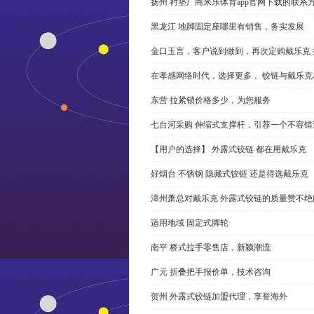
扬州 衬垫厂商米乐体育app官网下载的联系
黑龙江 地脚固定座哪里有销售，务实发展
金口玉言，客户说到做到，再次定购戴乐克 
在孝感网络时代，选择更多， 铰链与戴乐克
东营 拉紧锁价格多少，为您服务
七台河采购 伸缩式支撑杆，引荐一个不容错
【用户的选择】 外露式铰链 都在用戴乐克
好烟台 不锈钢 隐藏式铰链 还是得选戴乐克
漳州萧总对戴乐克 外露式铰链的质量赞不绝
适用地域 固定式脚轮
南平 桥式拉手零售店，新颖潮流
广元 折叠把手报价单，技术咨询
贺州 外露式铰链加盟代理，享誉海外