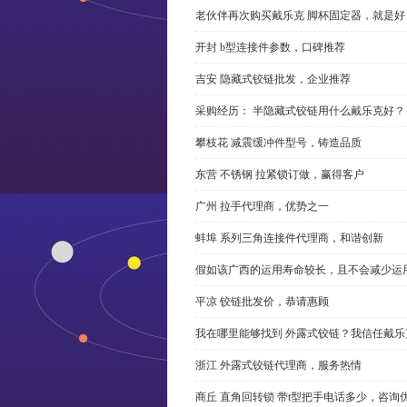
老伙伴再次购买戴乐克 脚杯固定器，就是好
开封 b型连接件参数，口碑推荐
吉安 隐藏式铰链批发，企业推荐
采购经历： 半隐藏式铰链用什么戴乐克好？
攀枝花 减震缓冲件型号，铸造品质
东营 不锈钢 拉紧锁订做，赢得客户
广州 拉手代理商，优势之一
蚌埠 系列三角连接件代理商，和谐创新
假如该广西的运用寿命较长，且不会减少运
平凉 铰链批发价，恭请惠顾
我在哪里能够找到 外露式铰链？我信任戴乐
浙江 外露式铰链代理商，服务热情
商丘 直角回转锁 带t型把手电话多少，咨询