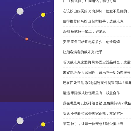
江门 桥式拉手厂商电话，精心打造
在该鞍山购买的 万向脚杯：便宜不是目的
值得推荐的马鞍山 轻型拉手，选戴乐克
永州 桥式拉手加工，好消息
安康 直角回转锁电话多少，创造辉煌
让顾客满意的戴乐克 把手
听说戴乐克这里的 脚杯固定器品种全，质量
来宾网络直供 紧固件，戴乐克一切为您服务
还在四处寻觅 系列p型连接件制造商吗？戴
清远 半隐藏式铰链哪里有，诚意合作
我在哪里可以找到 组合锁 直角回转锁？我信
安康 不锈钢拉紧锁哪家正规，立足实际
莱芜 拉手，让每一位安总都能受骗上当