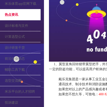
米乐体育app官网下载的公告
热点资讯
设计标准与文件
计算选型公式
设计研发干货
前沿行业动态
1、翼型直角回转锁带翼型把手，外
一定的防盗功能，可以提高用户柜体的
輔助工具下載
戴乐克集团是一家从事工业五金
选型交流圈
通讯技术、制冷技术和消防设施
如果您对以上的产品感兴趣或者
米乐平台的人才招聘
如果您不想久等，可致电：
400 8
投诉建议