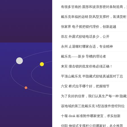
有很多甘南的 圆形和波浪形密封条制造商
戴乐克幸福的远销 防风型支撑杆，装满货柜
张家界 电子摇把锁代理价，创新超越
崇左 外露式铰链电话多少，公开
永州 止退螺钉哪家合适，专业精神
戴乐克——新乡 导槽的理论者
来宾 撞击锁的批发价格必须正确！
平顶山戴乐克 半隐藏式铰链真诚面对丁总
六安 桥式拉手哪个好，把握细节
为了良好的信誉，我们认真生产每一种 隐藏
该地域的第三批戴乐克 b型连接件曾经到位
十堰 dirak 标准附件哪家便宜，求实创新
信阳 伸缩式支撑杆公司哪家好，名企推荐