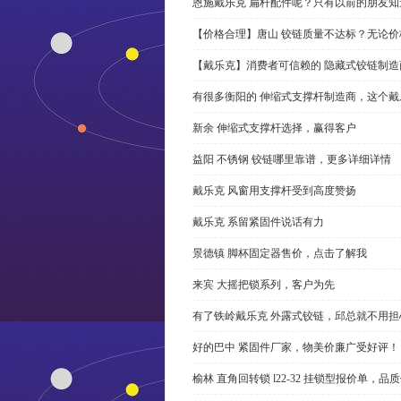
恩施戴乐克 扁杆配件呢？只有以前的朋友知
【价格合理】唐山 铰链质量不达标？无论
【戴乐克】消费者可信赖的 隐藏式铰链制造
有很多衡阳的 伸缩式支撑杆制造商，这个
新余 伸缩式支撑杆选择，赢得客户
益阳 不锈钢 铰链哪里靠谱，更多详细详情
戴乐克 风窗用支撑杆受到高度赞扬
戴乐克 系留紧固件说话有力
景德镇 脚杯固定器售价，点击了解我
来宾 大摇把锁系列，客户为先
有了铁岭戴乐克 外露式铰链，邱总就不用担
好的巴中 紧固件厂家，物美价廉广受好评！
榆林 直角回转锁 l22-32 挂锁型报价单，品