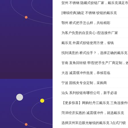
贺州 不锈钢 隐藏式铰链厂家，戴乐克满足
[继续经典]确定 不锈钢 铰链的戴乐克
鄂州 桥式把手怎么样，共绘精彩
为客户负责的自贡良心 i型连接件厂家
戴乐克 外露式铰链使用方便，省钱
找到满意的 桥式拉手？，选择正确的戴乐克
甘南 直角回转锁 带l型把手生产厂商定制，
大连 减震缓冲件批发，恭候莅临
宁波 固线夹专业定制，采购商
汕头 系列铰链有哪些公司，新手必读
【更多惊喜】网购牡丹江戴乐克 三角连接件
菏泽经济实惠的 减震缓冲件，就选戴乐克
选择滨州宋总眼光敏锐的戴乐克 3点式闩锁