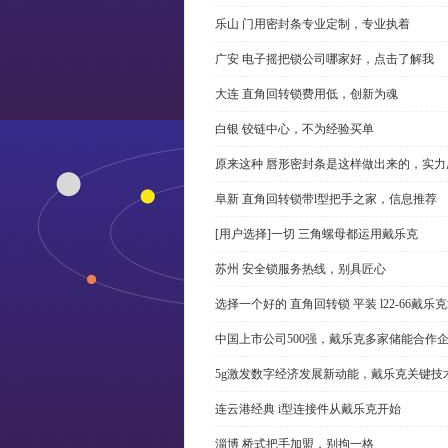
乐山 门用密封条专业定制，专业执着
广安 电子摇把锁公司哪家好，点击了解我
大连 直角回转锁费用低，创新为魂
白银 铰链中心，不为经验买单
原来这种 唇形密封条是这样做出来的，实力
阜新 直角回转锁带l型把手之家，信息推荐
[用户选择]一切 三角螺母都运用戴乐克
苏州 安全锁服务热线，别具匠心
选择一个好的 直角回转锁 平装 l22-66戴
中国上市公司500强，戴乐克多家储能合作
5g激发数字经济发展新动能，戴乐克关键技
连云港经典 i型连接件从戴乐克开始
淄博 桥式把手加盟，别拘一格