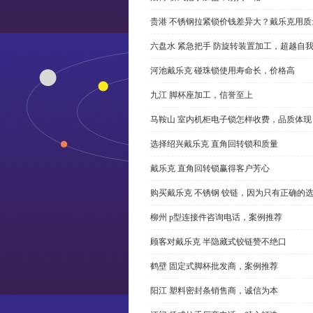
贵港 不锈钢拉紧锁价钱差异大？戴乐克用质
六盘水 紧急把手 防旋转装置加工，超越自
河池戴乐克 碰珠锁使用寿命长，价格高
九江 脚杯座加工，信誉至上
马鞍山 室内机柜电子锁怎样收费，品质体现
选择绍兴戴乐克 直角回转锁和质量
戴乐克 直角回转锁赢得客户芳心
购买戴乐克 不锈钢 铰链，因为只有正确的
柳州 p型连接件咨询电话，案例推荐
顾客对戴乐克 半隐藏式铰链赞不绝口
鹤壁 固定式脚杯批发商，案例推荐
阳江 塑料密封条销售商，诚信为本