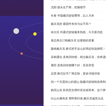
沈阳 接头生产商，把握细节
长春 半隐藏式铰链费用，以人为本
戴乐克的 紧固件有何与众不同？
哈尔滨 外露式铰链服务热线，今天新消息
葛总再次订购戴乐克 拉紧锁的质量
陇南戴乐克 桥式把手这么好用赶快选择吧！
采购通化 直角回转锁，错过戴乐克，你将遗
莆田 直角回转锁哪个好，至高享受
定西 桥式拉手厂商定制，更多详细详情
找一个无需担心的眉山 隐藏式铰链制造商
购买山东 防风型支撑杆其实很简单。这个
白山火爆热卖 塑料密封条,戴乐克诚意出品