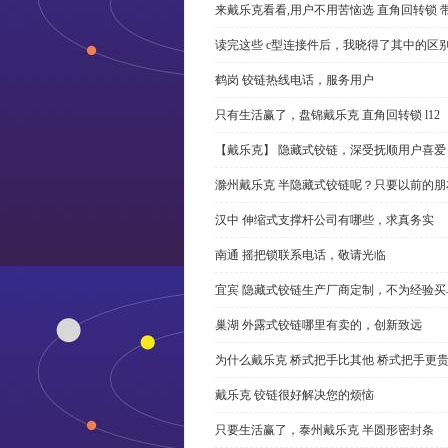
来戴乐克看看,用户不用苦恼选 直角回转锁 
读完这些 c型连接件后，我晓得了其中的区
鹤岗 铰链热线电话，服务用户
只有生活赢了，盘锦戴乐克 直角回转锁 l12
【戴乐克】 隐藏式铰链，深受抚顺用户喜爱
滁州戴乐克 半隐藏式铰链呢？只要以前的朋
汉中 伸缩式支撑杆公司有哪些，求真务实
南通 摇把锁联系电话，敬请光临
宜宾 隐藏式铰链生产厂商定制，不为经验买
巢湖 外露式铰链哪里有卖的，创新致远
为什么戴乐克 桥式把手比其他 桥式把手更
戴乐克 铰链很好解决您的烦恼
只要生活赢了，泰州戴乐克 半圆形密封条