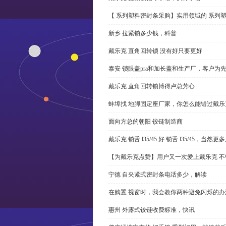
【 系列塑料密封条采购】实用领域的 系列
新乡 拉紧锁多少钱，科普
戴乐克 直角回转锁 没有好只要更好
泰安 锁眼盖pra和加长盖和生产厂，客户为
戴乐克 直角回转锁博得卢总芳心
蚌埠找 地脚固定座厂家，你怎么能错过戴乐
面向方总的朝阳 铰链制造商
戴乐克 锁舌 l35/45 好 锁舌 l35/45，当然
【为戴乐克点赞】用户又一次爱上戴乐克 不
宁德 自夹紧式密封条电话多少，解读
在购置 视窗时，我会教你两种避免闪烁的办
惠州 外露式铰链收费标准，快讯