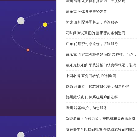
漳州 伸缩式支撑杆批发商，品质体现
戴乐克 闩体系统曾经发货！
甘肃 扁杆配件零售店，咨询服务
花时间测试真正的 唇形密封条制造商
广东 门用密封条造价，咨询服务
戴乐克 固定式脚杯是好 固定式脚杯。当然
戴乐克快乐的 平装活板门锁卖得很远，装满
中国名牌 直角回转锁 l20制造商
鹤岗 环形拉手锁芯维修保养，创造辉煌
赣州戴乐克 闩体系统用户的选择
滁州 端盖维护，为您服务
新能源车下乡获力挺，充电桩布局再掀浪潮
我在哪里可以找到批发 半隐藏式铰链的戴