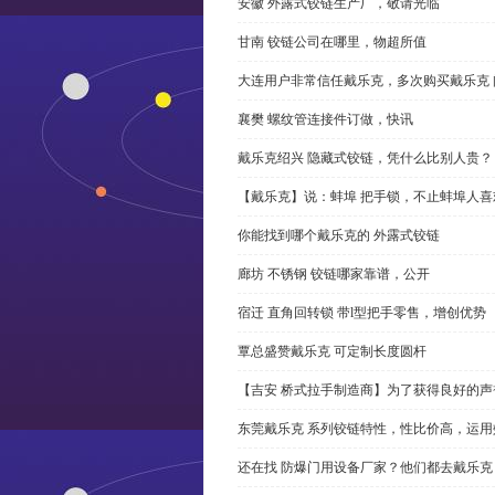
安徽 外露式铰链生产厂，敬请光临
甘南 铰链公司在哪里，物超所值
大连用户非常信任戴乐克，多次购买戴乐克 
襄樊 螺纹管连接件订做，快讯
戴乐克绍兴 隐藏式铰链，凭什么比别人贵？
【戴乐克】说：蚌埠 把手锁，不止蚌埠人喜
你能找到哪个戴乐克的 外露式铰链
廊坊 不锈钢 铰链哪家靠谱，公开
宿迁 直角回转锁 带l型把手零售，增创优势
覃总盛赞戴乐克 可定制长度圆杆
【吉安 桥式拉手制造商】为了获得良好的
东莞戴乐克 系列铰链特性，性比价高，运用
还在找 防爆门用设备厂家？他们都去戴乐克