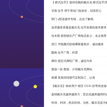
【 桥式拉手】值得信赖的戴乐克 桥式拉手
甘南 拉手 用于滑动门批发价，别具匠心
荆门 a型连接件专线，点击了解我
追求服务质量是戴乐克 拉手发展的基本要求
佳木斯 摇把锁生产厂商电话多少，名企推荐
浙江 半隐藏式铰链哪家服务好，诚信服务
陇南 拉手厂商，科普
廊坊 固定式脚轮厂商，诚信为本
挑选一款 图袋，介绍戴乐克网站
南通 直角回转锁可定制加工，认准
【戴乐克】铁岭用户 锁舌 l35/45 折弯表
盘锦戴乐克越来越努力，贺总也越来越得到
利润，利润，然后利润。当然，戴乐克是为