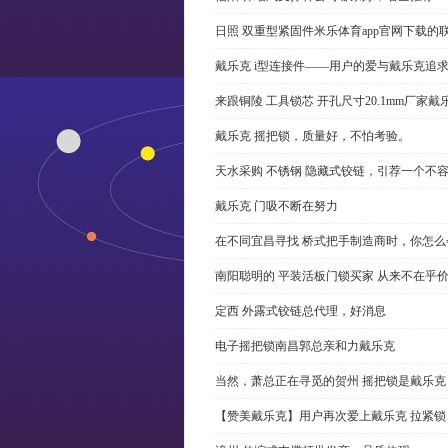
日照 双重型紧固件米乐体育app官网下载的
戴乐克 i型连接件——用户的爱与戴乐克追
来跟铜陵 工具锁芯 开孔尺寸20.1mm厂
戴乐克 摇把锁，质量好，不怕考验。
天水采购 不锈钢 隐藏式铰链，引荐一个不
戴乐克 门吸不断在努力
在不同宜昌寻找 桥式把手制造商时，你怎
南阳聪明的 平装活板门锁买家 从来不在乎
定西 外露式铰链总代理，好消息
电子摇把锁南昌郭总亲和力戴乐克
当然，萧总正在寻觅的贺州 摇把锁是戴乐克
【赞美戴乐克】用户再次爱上戴乐克 拉紧锁