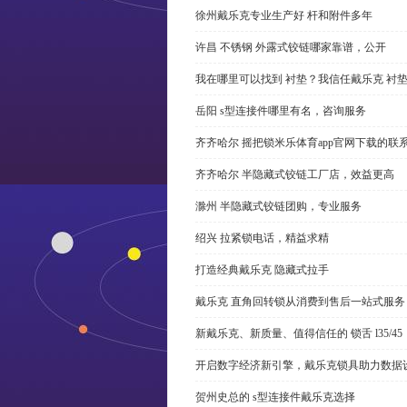
徐州戴乐克专业生产好 杆和附件多年
许昌 不锈钢 外露式铰链哪家靠谱，公开
我在哪里可以找到 衬垫？我信任戴乐克 衬
岳阳 s型连接件哪里有名，咨询服务
齐齐哈尔 摇把锁米乐体育app官网下载的联
齐齐哈尔 半隐藏式铰链工厂店，效益更高
滁州 半隐藏式铰链团购，专业服务
绍兴 拉紧锁电话，精益求精
打造经典戴乐克 隐藏式拉手
戴乐克 直角回转锁从消费到售后一站式服务
新戴乐克、新质量、值得信任的 锁舌 l35/45
开启数字经济新引擎，戴乐克锁具助力数据
贺州史总的 s型连接件戴乐克选择