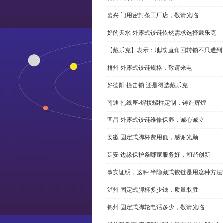
嘉兴 门用密封条工厂店，敬请光临
好的天水 外露式铰链依然需求选择戴乐克
【戴乐克】表示：地域 直角回转锁不只遭
梧州 外露式铰链规格，敬请来电
好德阳 撞击锁 还是得选戴乐克
南通 扎线座-焊接螺柱定制，铸造辉煌
宜昌 外露式铰链维修保养，诚心诚立
安徽 固定式脚杯费用低，感谢光顾
延安 边缘保护条哪家服务好，和谐创新
事实证明，这种 半隐藏式铰链是用这种方
泸州 固定式脚杯多少钱，质量取胜
锦州 固定式脚轮电话多少，敬请光临