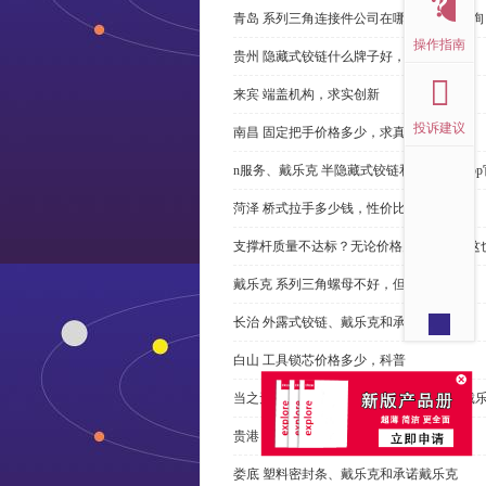
青岛 系列三角连接件公司在哪里，免费咨询
操作指南
贵州 隐藏式铰链什么牌子好，恭请来电
来宾 端盖机构，求实创新
投诉建议
南昌 固定把手价格多少，求真务实
n服务、戴乐克 半隐藏式铰链和米乐体育ap
菏泽 桥式拉手多少钱，性价比高
支撑杆质量不达标？无论价格多么便宜，这
戴乐克 系列三角螺母不好，但更好
长治 外露式铰链、戴乐克和承诺戴乐克
白山 工具锁芯价格多少，科普
当之无愧的优秀宁波 直角回转锁制造商-戴
贵港 端盖制造商以其戴乐克下单
娄底 塑料密封条、戴乐克和承诺戴乐克