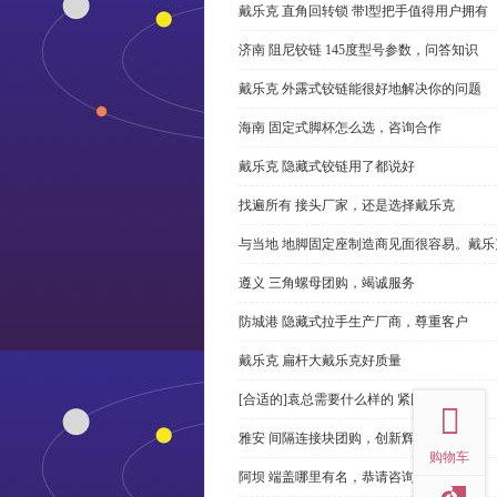
戴乐克 直角回转锁 带l型把手值得用户拥有
济南 阻尼铰链 145度型号参数，问答知识
戴乐克 外露式铰链能很好地解决你的问题
海南 固定式脚杯怎么选，咨询合作
戴乐克 隐藏式铰链用了都说好
找遍所有 接头厂家，还是选择戴乐克
与当地 地脚固定座制造商见面很容易。戴乐
遵义 三角螺母团购，竭诚服务
防城港 隐藏式拉手生产厂商，尊重客户
戴乐克 扁杆大戴乐克好质量
top
[合适的]袁总需要什么样的 紧固件？
雅安 间隔连接块团购，创新辉煌
购物车
阿坝 端盖哪里有名，恭请咨询