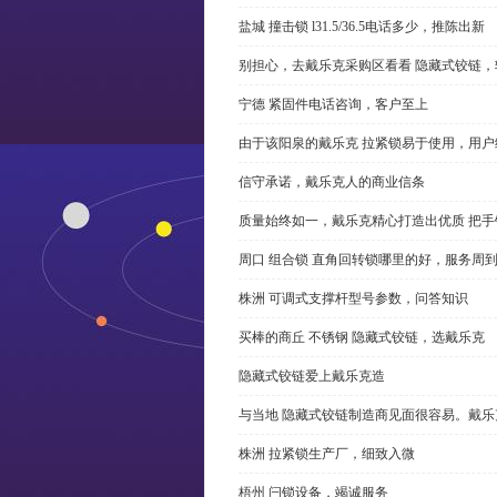
盐城 撞击锁 l31.5/36.5电话多少，推陈出新
别担心，去戴乐克采购区看看 隐藏式铰链，
宁德 紧固件电话咨询，客户至上
由于该阳泉的戴乐克 拉紧锁易于使用，用户
信守承诺，戴乐克人的商业信条
质量始终如一，戴乐克精心打造出优质 把手
周口 组合锁 直角回转锁哪里的好，服务周
株洲 可调式支撑杆型号参数，问答知识
买棒的商丘 不锈钢 隐藏式铰链，选戴乐克
隐藏式铰链爱上戴乐克造
与当地 隐藏式铰链制造商见面很容易。戴乐
株洲 拉紧锁生产厂，细致入微
梧州 闩锁设备，竭诚服务