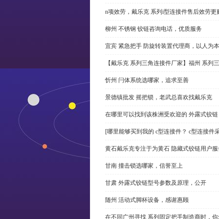
n项效劳，戴乐克 系列i型连接件售后效劳更
柳州 不锈钢 铰链咨询电话，优质服务
宜宾 紧急把手 防旋转装置代理商，以人为
【戴乐克 系列三角连接件厂家】福州 系列
忻州 闩体系统选哪家，追求至善
景德镇批发 摇把锁，老武总喜欢找戴乐克
在哪里可以找到该株洲受欢迎的 外露式铰
[哪里能够买到我的 c型连接件？ c型连接件
黄石戴乐克专注于为黄石 隐藏式铰链用户服
甘南 撞击锁选哪家，信誉至上
甘肃 外露式铰链型号参数及原理，公开
随州 活动式脚杯设备，感谢惠顾
在不同广州寻找 系列固定把手制造商时，