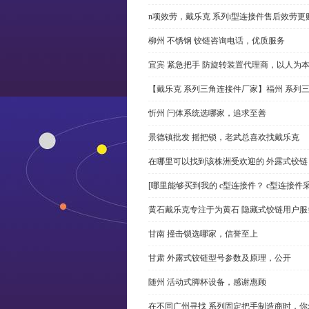
n项效劳，戴乐克 系列i型连接件售后效劳更
柳州 不锈钢 铰链咨询电话，优质服务
宜宾 紧急把手 防旋转装置代理商，以人为
【戴乐克 系列三角连接件厂家】福州 系列
忻州 闩体系统选哪家，追求至善
景德镇批发 摇把锁，老武总喜欢找戴乐克
在哪里可以找到该株洲受欢迎的 外露式铰
[哪里能够买到我的 c型连接件？ c型连接件
黄石戴乐克专注于为黄石 隐藏式铰链用户服
甘南 撞击锁选哪家，信誉至上
甘肃 外露式铰链型号参数及原理，公开
随州 活动式脚杯设备，感谢惠顾
在不同广州寻找 系列固定把手制造商时，