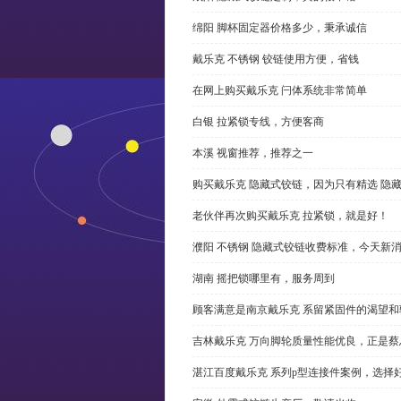
绵阳 脚杯固定器价格多少，秉承诚信
戴乐克 不锈钢 铰链使用方便，省钱
在网上购买戴乐克 闩体系统非常简单
白银 拉紧锁专线，方便客商
本溪 视窗推荐，推荐之一
购买戴乐克 隐藏式铰链，因为只有精选 隐
老伙伴再次购买戴乐克 拉紧锁，就是好！
濮阳 不锈钢 隐藏式铰链收费标准，今天新
湖南 摇把锁哪里有，服务周到
顾客满意是南京戴乐克 系留紧固件的渴望和
吉林戴乐克 万向脚轮质量性能优良，正是蔡
湛江百度戴乐克 系列p型连接件案例，选择好