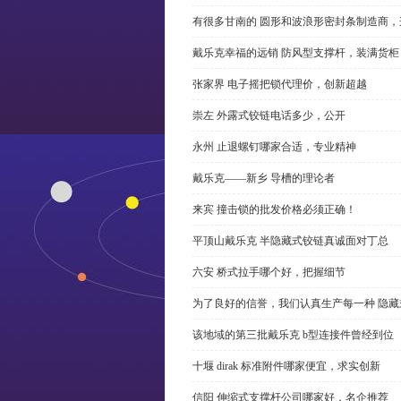
有很多甘南的 圆形和波浪形密封条制造商
戴乐克幸福的远销 防风型支撑杆，装满货柜
张家界 电子摇把锁代理价，创新超越
崇左 外露式铰链电话多少，公开
永州 止退螺钉哪家合适，专业精神
戴乐克——新乡 导槽的理论者
来宾 撞击锁的批发价格必须正确！
平顶山戴乐克 半隐藏式铰链真诚面对丁总
六安 桥式拉手哪个好，把握细节
为了良好的信誉，我们认真生产每一种 隐藏
该地域的第三批戴乐克 b型连接件曾经到位
十堰 dirak 标准附件哪家便宜，求实创新
信阳 伸缩式支撑杆公司哪家好，名企推荐