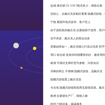
盐城 撞击锁 l31.5/36.5电话多少，推陈出新
别担心，去戴乐克采购区看看 隐藏式铰链，
宁德 紧固件电话咨询，客户至上
由于该阳泉的戴乐克 拉紧锁易于使用，用户
信守承诺，戴乐克人的商业信条
质量始终如一，戴乐克精心打造出优质 把手
周口 组合锁 直角回转锁哪里的好，服务周
株洲 可调式支撑杆型号参数，问答知识
买棒的商丘 不锈钢 隐藏式铰链，选戴乐克
隐藏式铰链爱上戴乐克造
与当地 隐藏式铰链制造商见面很容易。戴乐
株洲 拉紧锁生产厂，细致入微
梧州 闩锁设备，竭诚服务