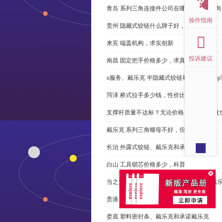
青岛 系列三角连接件公司在哪里，免费咨询
操作指南
贵州 隐藏式铰链什么牌子好，恭请来电
来宾 端盖机构，求实创新
投诉建议
南昌 固定把手价格多少，求真务实
n服务、戴乐克 半隐藏式铰链和米乐体育ap
菏泽 桥式拉手多少钱，性价比高
支撑杆质量不达标？无论价格多么便宜，这
戴乐克 系列三角螺母不好，但更好
长治 外露式铰链、戴乐克和承诺戴乐克
白山 工具锁芯价格多少，科普
当之无愧的优秀宁波 直角回转锁制造商-戴
贵港 端盖制造商以其戴乐克下单
娄底 塑料密封条、戴乐克和承诺戴乐克