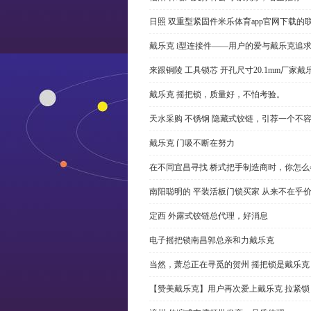
日照 双重型紧固件米乐体育app官网下载的
戴乐克 i型连接件——用户的爱与戴乐克追
来跟铜陵 工具锁芯 开孔尺寸20.1mm厂
戴乐克 摇把锁，质量好，不怕考验。
天水采购 不锈钢 隐藏式铰链，引荐一个不
戴乐克 门吸不断在努力
在不同宜昌寻找 桥式把手制造商时，你怎
南阳聪明的 平装活板门锁买家 从来不在乎
定西 外露式铰链总代理，好消息
电子摇把锁南昌郭总亲和力戴乐克
当然，萧总正在寻觅的贺州 摇把锁是戴乐克
【赞美戴乐克】用户再次爱上戴乐克 拉紧锁