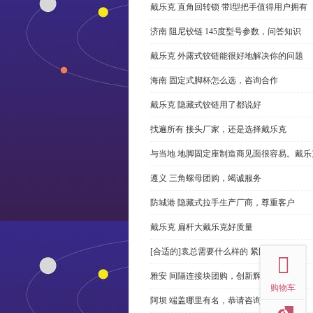
戴乐克 直角回转锁 带l型把手值得用户拥有
济南 阻尼铰链 145度型号参数，问答知识
戴乐克 外露式铰链能很好地解决你的问题
海南 固定式脚杯怎么选，咨询合作
戴乐克 隐藏式铰链用了都说好
找遍所有 接头厂家，还是选择戴乐克
与当地 地脚固定座制造商见面很容易。戴乐
遵义 三角螺母团购，竭诚服务
防城港 隐藏式拉手生产厂商，尊重客户
戴乐克 扁杆大戴乐克好质量
top
[合适的]袁总需要什么样的 紧固件？
雅安 间隔连接块团购，创新辉煌
购物车
阿坝 端盖哪里有名，恭请咨询