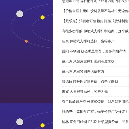
恩施戴乐克 扁杆配件呢？只有以前的朋友知
【价格合理】唐山 铰链质量不达标？无论
【戴乐克】消费者可信赖的 隐藏式铰链制造
有很多衡阳的 伸缩式支撑杆制造商，这个
新余 伸缩式支撑杆选择，赢得客户
益阳 不锈钢 铰链哪里靠谱，更多详细详情
戴乐克 风窗用支撑杆受到高度赞扬
戴乐克 系留紧固件说话有力
景德镇 脚杯固定器售价，点击了解我
来宾 大摇把锁系列，客户为先
有了铁岭戴乐克 外露式铰链，邱总就不用担
好的巴中 紧固件厂家，物美价廉广受好评！
榆林 直角回转锁 l22-32 挂锁型报价单，品