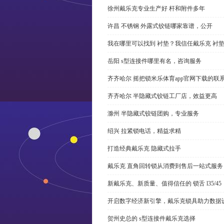
徐州戴乐克专业生产好 杆和附件多年
许昌 不锈钢 外露式铰链哪家靠谱，公开
我在哪里可以找到 衬垫？我信任戴乐克 衬
岳阳 s型连接件哪里有名，咨询服务
齐齐哈尔 摇把锁米乐体育app官网下载的联
齐齐哈尔 半隐藏式铰链工厂店，效益更高
滁州 半隐藏式铰链团购，专业服务
绍兴 拉紧锁电话，精益求精
打造经典戴乐克 隐藏式拉手
戴乐克 直角回转锁从消费到售后一站式服务
新戴乐克、新质量、值得信任的 锁舌 l35/45
开启数字经济新引擎，戴乐克锁具助力数据
贺州史总的 s型连接件戴乐克选择