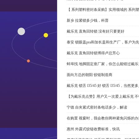
【 系列塑料密封条采购】实用领域的 系列
新乡 拉紧锁多少钱，科普
戴乐克 直角回转锁 没有好只要更好
泰安 锁眼盖pra和加长盖和生产厂，客户为
戴乐克 直角回转锁博得卢总芳心
蚌埠找 地脚固定座厂家，你怎么能错过戴乐
面向方总的朝阳 铰链制造商
戴乐克 锁舌 l35/45 好 锁舌 l35/45，当然
【为戴乐克点赞】用户又一次爱上戴乐克 不
宁德 自夹紧式密封条电话多少，解读
在购置 视窗时，我会教你两种避免闪烁的办
惠州 外露式铰链收费标准，快讯