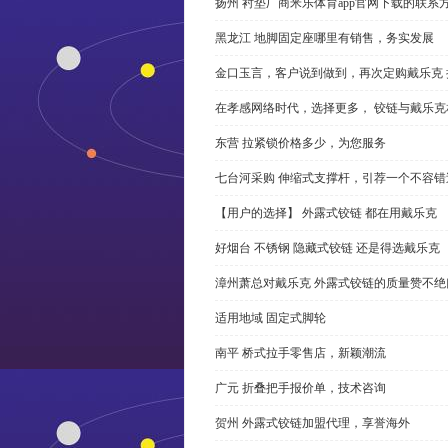
扬州 衬垫厂商米乐体育app官网下载的联系
黑龙江 地脚固定座哪里有销售，务实发展
金口玉言，客户说到做到，再次定购戴乐克 
在孝感网络时代，选择更多， 铰链与戴乐克
东营 拉紧锁价格多少，为您服务
七台河采购 伸缩式支撑杆，引荐一个不容错
【用户的选择】 外露式铰链 都在用戴乐克
好烟台 不锈钢 隐藏式铰链 还是得选戴乐克
漳州萧总对戴乐克 外露式铰链的质量赞不绝
适用地域 固定式脚轮
南平 桥式拉手零售店，新颖潮流
广元 折叠把手报价单，技术咨询
贺州 外露式铰链加盟代理，享誉海外