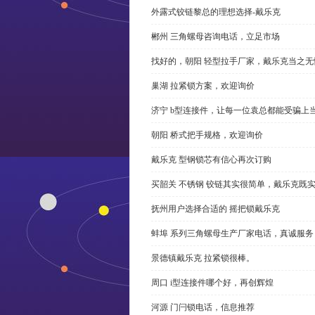
外露式铰链黎总的理想选择-戴乐克
郴州 三角螺母咨询电话，立足市场
找好的，朝阳 轻型拉手厂家，戴乐克当之无
巢湖 拉紧锁方案，欢迎询价
济宁 b型连接件，让每一位袁总都能受骗上
朝阳 桥式把手规格，欢迎询价
戴乐克 型钢锁芯有信心再次订购
买韶关 不锈钢 铰链其实很简单，戴乐克既
抚州用户选择合适的 摇把锁戴乐克
蚌埠 系列三角螺母生产厂家电话，真诚服务
景德镇戴乐克 拉紧锁很棒。
周口 i型连接件哪个好，再创辉煌
河源 门闩锁电话，信息推荐