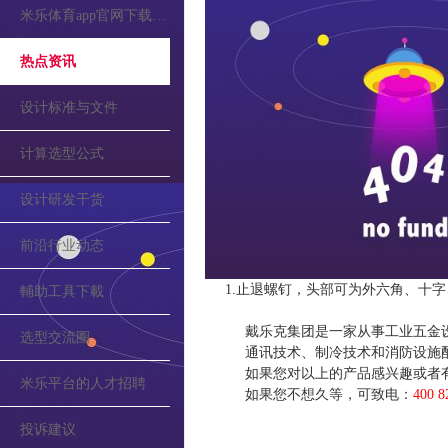
米乐体育app官网下载的公告
热点资讯
设计标准与文件
计算选型公式
设计研发干货
前沿行业动态
1.止退螺钉，头部可为外六角、十字
輔助工具下載
戴乐克集团是一家从事工业五金
选型交流圈
通讯技术、制冷技术和消防设施
如果您对以上的产品感兴趣或者
米乐平台的人才招聘
如果您不想久等，可致电：
400 8
投诉建议