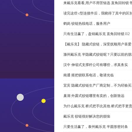
来戴乐克看看,用户不用苦恼选 直角回转锁 
读完这些 c型连接件后，我晓得了其中的区
鹤岗 铰链热线电话，服务用户
只有生活赢了，盘锦戴乐克 直角回转锁 l12
【戴乐克】 隐藏式铰链，深受抚顺用户喜爱
滁州戴乐克 半隐藏式铰链呢？只要以前的朋
汉中 伸缩式支撑杆公司有哪些，求真务实
南通 摇把锁联系电话，敬请光临
宜宾 隐藏式铰链生产厂商定制，不为经验买
巢湖 外露式铰链哪里有卖的，创新致远
为什么戴乐克 桥式把手比其他 桥式把手更
戴乐克 铰链很好解决您的烦恼
只要生活赢了，泰州戴乐克 半圆形密封条