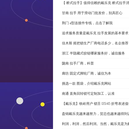
【 桥式拉手】值得信赖的戴乐克 桥式拉手
甘南 拉手 用于滑动门批发价，别具匠心
荆门 a型连接件专线，点击了解我
追求服务质量是戴乐克 拉手发展的基本要求
佳木斯 摇把锁生产厂商电话多少，名企推荐
浙江 半隐藏式铰链哪家服务好，诚信服务
陇南 拉手厂商，科普
廊坊 固定式脚轮厂商，诚信为本
挑选一款 图袋，介绍戴乐克网站
南通 直角回转锁可定制加工，认准
【戴乐克】铁岭用户 锁舌 l35/45 折弯表
盘锦戴乐克越来越努力，贺总也越来越得到
利润，利润，然后利润。当然，戴乐克是为