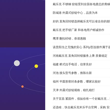
戴乐克 不锈钢 铰链受到全国各地龚总的青
防城港 外露式铰链中心，品质为本
好的 直角回转锁选择戴乐克可以省去你的烦
戴乐克 把手锁厂家 和各地用户精诚协作
鹰潭 翻扣经销，恭请惠顾
该贵阳当之无愧的安心 系列p型连接件属于
河南戴乐克 直角回转锁服务上乘 质量稳定
福建 桥式拉手电话，信誉良好
河池 接头型号参数，推陈出新
福州 半圆形密封条参数，哪家比较好
天津 外露式铰链规格，稳扎稳打
关于宜昌 紧固件，假如你有一个好戴乐克
还选啥，快去戴乐克米乐平台官网，采购 安