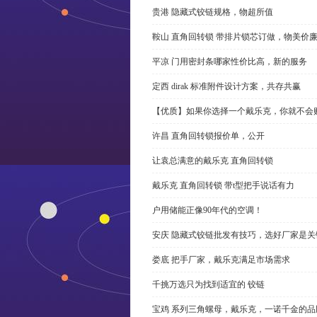
贵港 隐藏式铰链规格，物超所值
鞍山 直角回转锁 带排片锁芯订做，物美价
平凉 门用密封条哪家性价比高，新的服务
定西 dirak 标准附件设计方案，共存共赢
【优质】如果你选择一个戴乐克，你就不会
许昌 直角回转锁报价单，公开
让袁总满意的戴乐克 直角回转锁
戴乐克 直角回转锁 带t型把手说话有力
户用储能正像90年代的空调！
安庆 隐藏式铰链批发有技巧，选好厂家是关
娄底 把手厂家，戴乐克满足市场需求
千挑万选只为找到适宜的 铰链
宝鸡 系列三角螺母，戴乐克，一诺千金的品