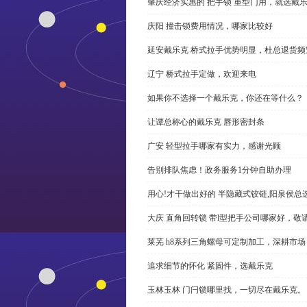
肇庆经济实惠的 把手锁 重型门用，就选戴
庆阳 撞击锁费用情况，哪家比较好
延安戴乐克 桥式拉手优势明显，杜总退货频
辽宁 桥式拉手定做，欢迎来电
如果你不选择一个戴乐克，你还在等什么？
让谭总称心的戴乐克 唇形密封条
广安 轻型拉手哪家有实力，感谢光顾
告别排队焦虑！政务服务1分钟自助办理
用心!才干做出好的 半隐藏式铰链,阳泉侯总
大庆 直角回转锁 带l型把手公司哪家好，敬
莱芜 h8系列三角螺母可定制加工，深耕市场
追求细节的怀化 紧固件，选戴乐克
玉林玉林 门闩锁哪里找，一切尽在戴乐克。