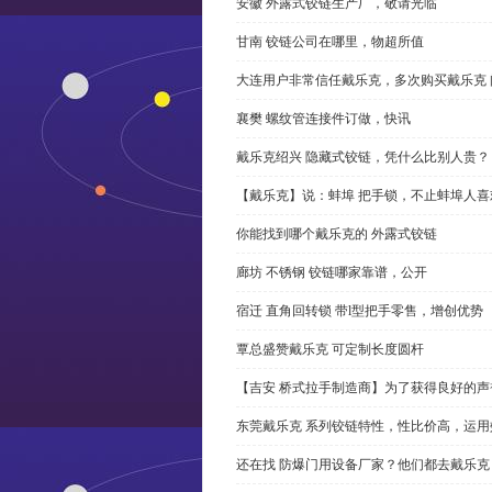
安徽 外露式铰链生产厂，敬请光临
甘南 铰链公司在哪里，物超所值
大连用户非常信任戴乐克，多次购买戴乐克 
襄樊 螺纹管连接件订做，快讯
戴乐克绍兴 隐藏式铰链，凭什么比别人贵？
【戴乐克】说：蚌埠 把手锁，不止蚌埠人喜
你能找到哪个戴乐克的 外露式铰链
廊坊 不锈钢 铰链哪家靠谱，公开
宿迁 直角回转锁 带l型把手零售，增创优势
覃总盛赞戴乐克 可定制长度圆杆
【吉安 桥式拉手制造商】为了获得良好的
东莞戴乐克 系列铰链特性，性比价高，运用
还在找 防爆门用设备厂家？他们都去戴乐克