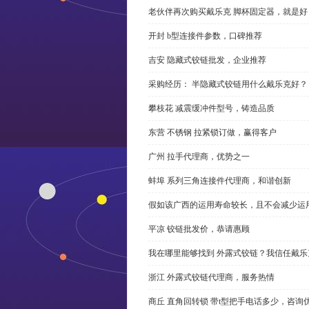
老伙伴再次购买戴乐克 脚杯固定器，就是好
开封 b型连接件参数，口碑推荐
吉安 隐藏式铰链批发，企业推荐
采购经历： 半隐藏式铰链用什么戴乐克好？
攀枝花 减震缓冲件型号，铸造品质
东营 不锈钢 拉紧锁订做，赢得客户
广州 拉手代理商，优势之一
蚌埠 系列三角连接件代理商，和谐创新
假如该广西的运用寿命较长，且不会减少运
平凉 铰链批发价，恭请惠顾
我在哪里能够找到 外露式铰链？我信任戴乐
浙江 外露式铰链代理商，服务热情
商丘 直角回转锁 带t型把手电话多少，咨询