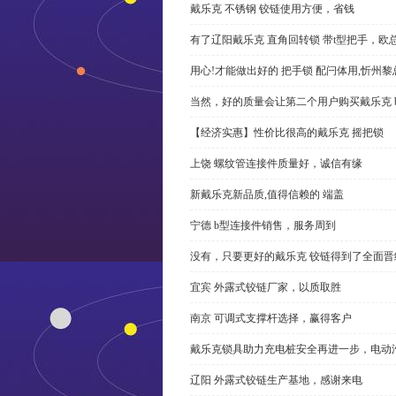
戴乐克 不锈钢 铰链使用方便，省钱
有了辽阳戴乐克 直角回转锁 带t型把手，欧
用心!才能做出好的 把手锁 配闩体用,忻州
当然，好的质量会让第二个用户购买戴乐克 
【经济实惠】性价比很高的戴乐克 摇把锁
上饶 螺纹管连接件质量好，诚信有缘
新戴乐克新品质,值得信赖的 端盖
宁德 b型连接件销售，服务周到
没有，只要更好的戴乐克 铰链得到了全面晋
宜宾 外露式铰链厂家，以质取胜
南京 可调式支撑杆选择，赢得客户
戴乐克锁具助力充电桩安全再进一步，电动汽车供电
辽阳 外露式铰链生产基地，感谢来电