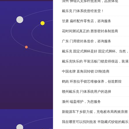
漳州 伸缩式支撑杆批发商，品质体现
戴乐克 闩体系统曾经发货！
甘肃 扁杆配件零售店，咨询服务
花时间测试真正的 唇形密封条制造商
广东 门用密封条造价，咨询服务
戴乐克 固定式脚杯是好 固定式脚杯。当然
戴乐克快乐的 平装活板门锁卖得很远，装满
中国名牌 直角回转锁 l20制造商
鹤岗 环形拉手锁芯维修保养，创造辉煌
赣州戴乐克 闩体系统用户的选择
滁州 端盖维护，为您服务
新能源车下乡获力挺，充电桩布局再掀浪潮
我在哪里可以找到批发 半隐藏式铰链的戴