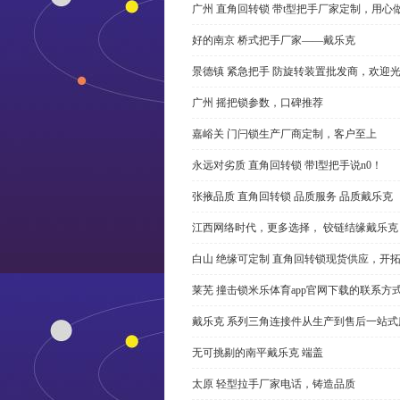
广州 直角回转锁 带t型把手厂家定制，用心
好的南京 桥式把手厂家——戴乐克
景德镇 紧急把手 防旋转装置批发商，欢迎
广州 摇把锁参数，口碑推荐
嘉峪关 门闩锁生产厂商定制，客户至上
永远对劣质 直角回转锁 带l型把手说n0！
张掖品质 直角回转锁 品质服务 品质戴乐克
江西网络时代，更多选择， 铰链结缘戴乐克
白山 绝缘可定制 直角回转锁现货供应，开
莱芜 撞击锁米乐体育app官网下载的联系方
戴乐克 系列三角连接件从生产到售后一站式
无可挑剔的南平戴乐克 端盖
太原 轻型拉手厂家电话，铸造品质