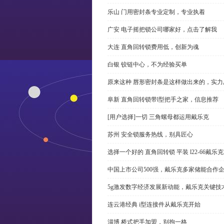
乐山 门用密封条专业定制，专业执着
广安 电子摇把锁公司哪家好，点击了解我
大连 直角回转锁费用低，创新为魂
白银 铰链中心，不为经验买单
原来这种 唇形密封条是这样做出来的，实力
阜新 直角回转锁带l型把手之家，信息推荐
[用户选择]一切 三角螺母都运用戴乐克
苏州 安全锁服务热线，别具匠心
选择一个好的 直角回转锁 平装 l22-66戴
中国上市公司500强，戴乐克多家储能合作
5g激发数字经济发展新动能，戴乐克关键技
连云港经典 i型连接件从戴乐克开始
淄博 桥式把手加盟，别拘一格