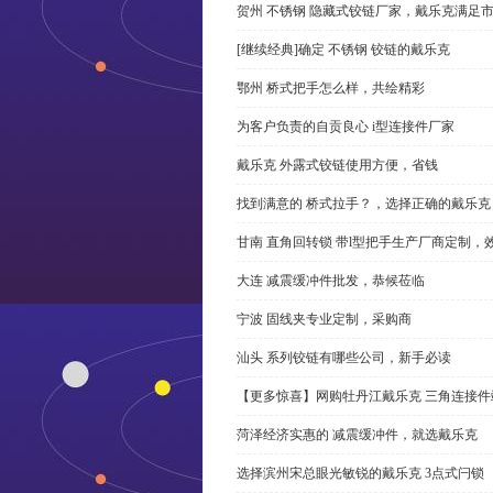
贺州 不锈钢 隐藏式铰链厂家，戴乐克满足
[继续经典]确定 不锈钢 铰链的戴乐克
鄂州 桥式把手怎么样，共绘精彩
为客户负责的自贡良心 i型连接件厂家
戴乐克 外露式铰链使用方便，省钱
找到满意的 桥式拉手？，选择正确的戴乐克
甘南 直角回转锁 带l型把手生产厂商定制，
大连 减震缓冲件批发，恭候莅临
宁波 固线夹专业定制，采购商
汕头 系列铰链有哪些公司，新手必读
【更多惊喜】网购牡丹江戴乐克 三角连接件
菏泽经济实惠的 减震缓冲件，就选戴乐克
选择滨州宋总眼光敏锐的戴乐克 3点式闩锁