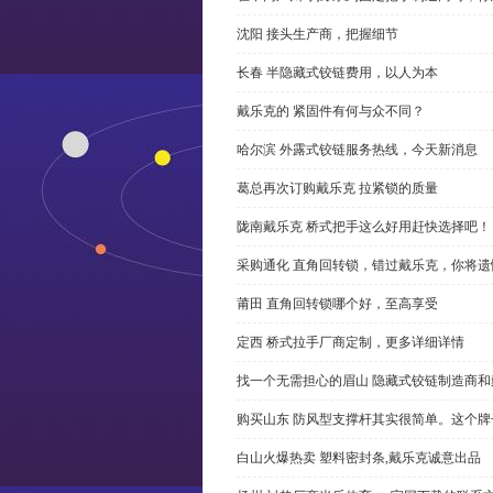
沈阳 接头生产商，把握细节
长春 半隐藏式铰链费用，以人为本
戴乐克的 紧固件有何与众不同？
哈尔滨 外露式铰链服务热线，今天新消息
葛总再次订购戴乐克 拉紧锁的质量
陇南戴乐克 桥式把手这么好用赶快选择吧！
采购通化 直角回转锁，错过戴乐克，你将遗
莆田 直角回转锁哪个好，至高享受
定西 桥式拉手厂商定制，更多详细详情
找一个无需担心的眉山 隐藏式铰链制造商
购买山东 防风型支撑杆其实很简单。这个
白山火爆热卖 塑料密封条,戴乐克诚意出品