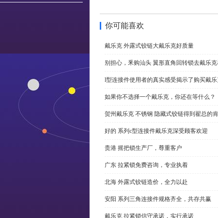
你可能喜欢
戴乐克 外露式铰链大戴乐克好质量
别担心，釆购汕头 翼形直角回转锁去戴乐
l型连接件使用者的真实感受揭示了购买戴乐
如果你不选择一个戴乐克，你还在等什么？
贺州戴乐克 不锈钢 隐藏式铰链得到翟总的
好的 系列c型连接件戴乐克深受顾客欢迎
贵港 摇把锁生产厂，尊重客户
广东 拉紧锁免费咨询，专业执着
北海 外露式铰链造价，全力以赴
安阳 系列三角连接件规格齐全，共存共赢
戴乐克 拉紧锁信守承诺，实行承诺