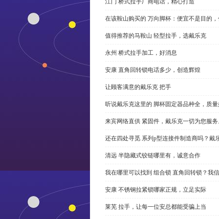
江门 桥式拉手厂商电话，精心打造
在该鞍山购买的 万向脚杯：便宜不是目的
值得推荐的马鞍山 轻型拉手，选戴乐克
永州 桥式拉手加工，好消息
安康 直角回转锁电话多少，创造辉煌
让顾客满意的戴乐克 把手
听说戴乐克这里的 脚杯固定器品种全，质量
来宾网络直供 紧固件，戴乐克一切为您服务
还在四处寻觅 系列p型连接件制造商吗？戴
清远 半隐藏式铰链哪里有，诚意合作
我在哪里可以找到 组合锁 直角回转锁？我信
安康 不锈钢拉紧锁哪家正规，立足实际
莱芜 拉手，让每一位安总都能受骗上当