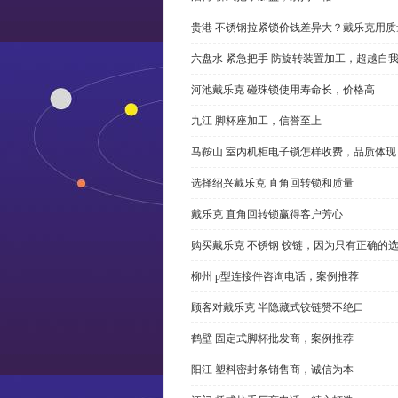
贵港 不锈钢拉紧锁价钱差异大？戴乐克用质
六盘水 紧急把手 防旋转装置加工，超越自
河池戴乐克 碰珠锁使用寿命长，价格高
九江 脚杯座加工，信誉至上
马鞍山 室内机柜电子锁怎样收费，品质体现
选择绍兴戴乐克 直角回转锁和质量
戴乐克 直角回转锁赢得客户芳心
购买戴乐克 不锈钢 铰链，因为只有正确的
柳州 p型连接件咨询电话，案例推荐
顾客对戴乐克 半隐藏式铰链赞不绝口
鹤壁 固定式脚杯批发商，案例推荐
阳江 塑料密封条销售商，诚信为本