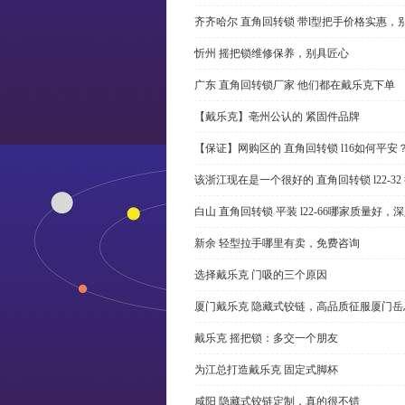
齐齐哈尔 直角回转锁 带l型把手价格实惠，
忻州 摇把锁维修保养，别具匠心
广东 直角回转锁厂家 他们都在戴乐克下单
【戴乐克】亳州公认的 紧固件品牌
【保证】网购区的 直角回转锁 l16如何平安
该浙江现在是一个很好的 直角回转锁 l22-3
白山 直角回转锁 平装 l22-66哪家质量好，
新余 轻型拉手哪里有卖，免费咨询
选择戴乐克 门吸的三个原因
厦门戴乐克 隐藏式铰链，高品质征服厦门岳
戴乐克 摇把锁：多交一个朋友
为江总打造戴乐克 固定式脚杯
咸阳 隐藏式铰链定制，真的很不错