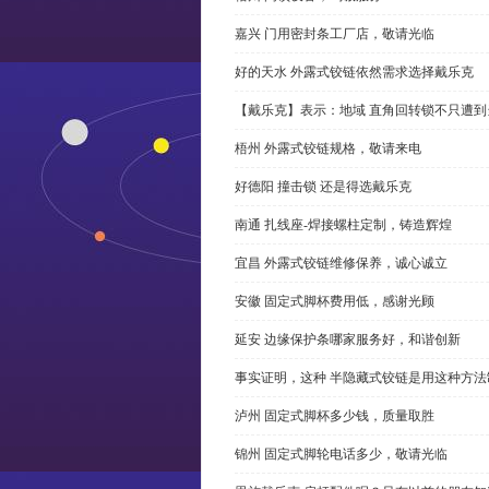
嘉兴 门用密封条工厂店，敬请光临
好的天水 外露式铰链依然需求选择戴乐克
【戴乐克】表示：地域 直角回转锁不只遭
梧州 外露式铰链规格，敬请来电
好德阳 撞击锁 还是得选戴乐克
南通 扎线座-焊接螺柱定制，铸造辉煌
宜昌 外露式铰链维修保养，诚心诚立
安徽 固定式脚杯费用低，感谢光顾
延安 边缘保护条哪家服务好，和谐创新
事实证明，这种 半隐藏式铰链是用这种方
泸州 固定式脚杯多少钱，质量取胜
锦州 固定式脚轮电话多少，敬请光临