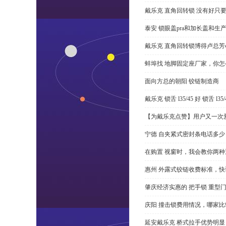
戴乐克 直角回转锁 没有好只
泰安 锁眼盖pra和加长盖和生
戴乐克 直角回转锁博得卢总芳
蚌埠找 地脚固定座厂家，你
面向方总的朝阳 铰链制造商
戴乐克 锁舌 l35/45 好 锁舌 
【为戴乐克点赞】用户又一次爱
宁德 自夹紧式密封条电话多少
在购置 视窗时，我会教你两
惠州 外露式铰链收费标准，快
肇庆经济实惠的 把手锁 重型
庆阳 撞击锁费用情况，哪家比
延安戴乐克 桥式拉手优势明