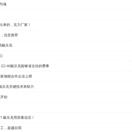
为魂
做出来的，实力厂家！
家，信息推荐
用戴乐克
心
l22-66戴乐克能够省去你的费事
多家储能合作企业上榜
戴乐克关键技术来助力
克开始
大？戴乐克用质量说话！
加工，超越自我