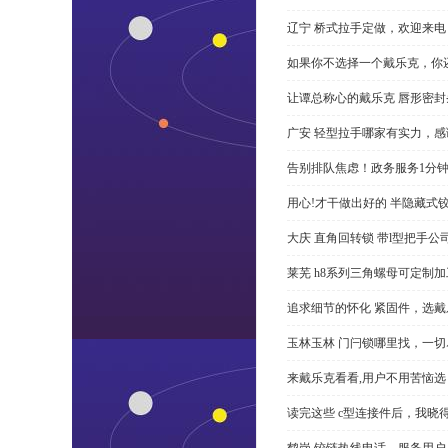
辽宁 桥式拉手定做，欢迎来电
如果你不选择一个戴乐克，你
让谭总称心的戴乐克 唇形密封
广安 轻型拉手哪家有实力，感
告别排队焦虑！政务服务1分
用心!才干做出好的 半隐藏式
大庆 直角回转锁 带l型把手
莱芜 h8系列三角螺母可定制
追求细节的怀化 紧固件，选戴
玉林玉林 门闩锁哪里找，一
来戴乐克看看,用户不用苦恼选 
读完这些 c型连接件后，我晓
鹤岗 铰链热线电话，服务用户