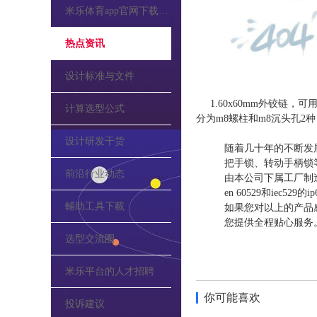
米乐体育app官网下载的公告
热点资讯
设计标准与文件
1.60x60mm外铰链
计算选型公式
分为m8螺柱和m8沉头孔
设计研发干货
随着几十年的不断发
把手锁、转动手柄锁
前沿行业动态
由本公司下属工厂制造，全
en 60529和iec5
輔助工具下載
如果您对以上的产品
您提供全程贴心服务
选型交流圈
米乐平台的人才招聘
你可能喜欢
投诉建议