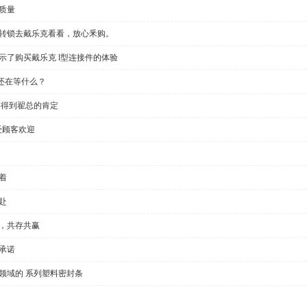
质量
回转锁去戴乐克看看，放心釆购。
示了购买戴乐克 l型连接件的体验
还在等什么？
链得到翟总的肯定
受顾客欢迎
着
赴
全，共存共赢
承诺
领域的 系列塑料密封条