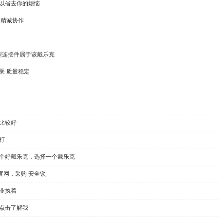
可以省去你的烦恼
户精诚协作
型连接件属于该戴乐克
乘 质量稳定
比较好
打
一个好戴乐克，选择一个戴乐克
官网，采购 安全锁
业执着
，点击了解我