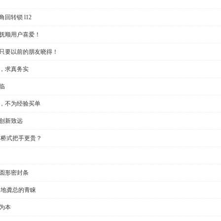
回转锁 l12
受抚顺用户喜爱！
？只要以前的朋友晓得！
些，求真务实
临
制，不为经验买单
创新致远
 桥式把手更贵？
半圆形密封条
各地龚总的青睐
为本