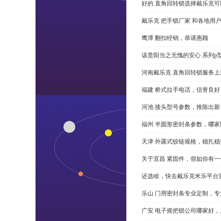
好的 直角回转锁选择戴乐克
戴乐克 把手锁厂家 和各地用
鹰潭 翻扣经销，恭请惠顾
该贵阳当之无愧的安心 系列p
河南戴乐克 直角回转锁服务上
福建 桥式拉手电话，信誉良好
河池 接头型号参数，推陈出新
福州 半圆形密封条参数，哪家
天津 外露式铰链规格，稳扎稳
关于宜昌 紧固件，假如你有
还选啥，快去戴乐克米乐平台
乐山 门用密封条专业定制，专
广安 电子摇把锁公司哪家好