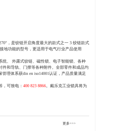
270°，是铰链开启角度最大的款式之一 3.铰链款式
有带接地功能的型号，更适用于电气行业产品使用
系统、 外露式铰链、磁性锁、电子智能锁、各种
封件和导轨、门撑等各种附件。全部零件和成品均
理体系获din en iso14001认证，产品质量满足
等，可致电：
400 823 8866
。戴乐克工业锁具将为
更多>>>