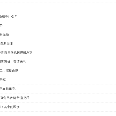
还在等什么？
条
谢光顾
钟自助办理
铰链,阳泉侯总选择戴乐克
公司哪家好，敬请来电
加工，深耕市场
乐克
切尽在戴乐克。
直角回转锁 带l型把手
得了其中的区别