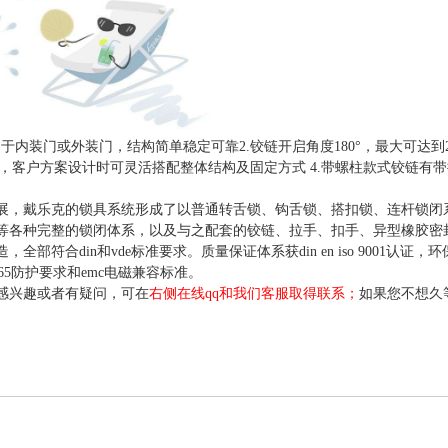
，可用于内装门或外装门，结构简单稳定可靠2.铰链开启角度180°，最大可达到
2种，客户方案设计时可灵活搭配整体结构及固定方式 4.带螺柱款式铰链
展，戴乐克的锁具系统形成了以普通转舌锁、钩舌锁、搭扣锁、连杆锁闭
等各种完整的锁闭体系，以及与之配套的铰链、拉手、扣手、异型橡胶密
部符合din和vde标准要求。质量保证体系获din en iso 9001认证，环保管
29的ip65防护要求和emc电磁兼容标准。
感兴趣或者有疑问，可在
右侧在线qq和我们客服取得联系；
如果您不想久
。