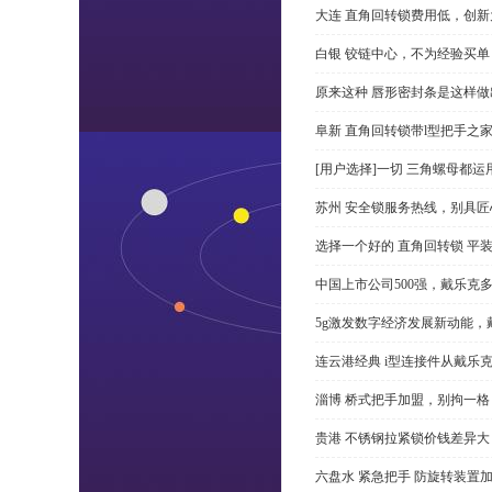
大连 直角回转锁费用低，创新
白银 铰链中心，不为经验买单
原来这种 唇形密封条是这样
阜新 直角回转锁带l型把手之
[用户选择]一切 三角螺母都运
苏州 安全锁服务热线，别具匠
选择一个好的 直角回转锁 平装 
中国上市公司500强，戴乐克
5g激发数字经济发展新动能，
连云港经典 i型连接件从戴乐
淄博 桥式把手加盟，别拘一格
贵港 不锈钢拉紧锁价钱差异
六盘水 紧急把手 防旋转装置