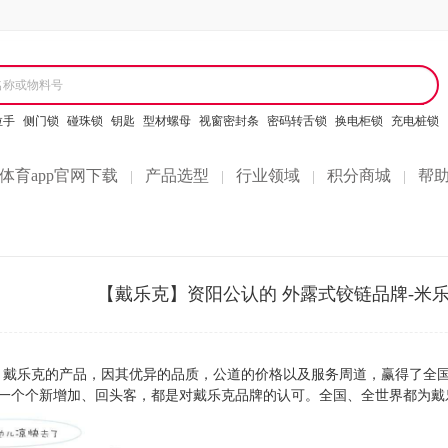
名称或物料号
拉手
侧门锁
碰珠锁
钥匙
型材螺母
视窗密封条
密码转舌锁
换电柜锁
充电桩锁
体育app官网下载
产品选型
行业领域
积分商城
帮
|
|
|
|
【戴乐克】资阳公认的 外露式铰链品牌-米
戴乐克的产品，因其优异的品质，公道的价格以及服务周道，赢得了全国
一个个新增加、回头客，都是对戴乐克品牌的认可。全国、全世界都为戴