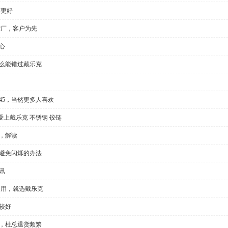
要更好
产厂，客户为先
心
怎么能错过戴乐克
l35/45，当然更多人喜欢
上戴乐克 不锈钢 铰链
，解读
种避免闪烁的办法
讯
门用，就选戴乐克
较好
显，杜总退货频繁