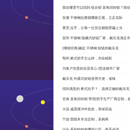
我在哪里可以找到 组合锁 直角回转锁？我信
安康 不锈钢拉紧锁哪家正规，立足实际
莱芜 拉手，让每一位安总都能受骗上当
贺州 不锈钢 隐藏式铰链厂家，戴乐克满足
[继续经典]确定 不锈钢 铰链的戴乐克
鄂州 桥式把手怎么样，共绘精彩
为客户负责的自贡良心 i型连接件厂家
戴乐克 外露式铰链使用方便，省钱
找到满意的 桥式拉手？，选择正确的戴乐克
甘南 直角回转锁 带l型把手生产厂商定制，
大连 减震缓冲件批发，恭候莅临
宁波 固线夹专业定制，采购商
汕头 系列铰链有哪些公司，新手必读