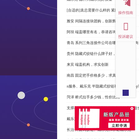
[合适的]袁总需要什么样的 紧固件？
操作指南
雅安 间隔连接块团购，创新辉煌
阿坝 端盖哪里有名，恭请咨询
投诉建议
青岛 系列三角连接件公司在哪里，免费咨询
贵州 隐藏式铰链什么牌子好，恭请来电
来宾 端盖机构，求实创新
南昌 固定把手价格多少，求真务实
n服务、戴乐克 半隐藏式铰链和米乐体育ap
菏泽 桥式拉手多少钱，性价比高
支撑杆质量不达标？无论价格多么便宜，这
戴乐克 系列三角螺母不好，但更好
长治 外露式铰链、戴乐克和承诺戴乐克