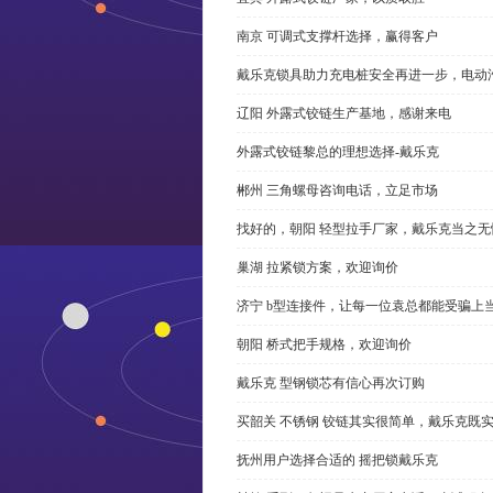
南京 可调式支撑杆选择，赢得客户
戴乐克锁具助力充电桩安全再进一步，电动汽车供电
辽阳 外露式铰链生产基地，感谢来电
外露式铰链黎总的理想选择-戴乐克
郴州 三角螺母咨询电话，立足市场
找好的，朝阳 轻型拉手厂家，戴乐克当之无
巢湖 拉紧锁方案，欢迎询价
济宁 b型连接件，让每一位袁总都能受骗上
朝阳 桥式把手规格，欢迎询价
戴乐克 型钢锁芯有信心再次订购
买韶关 不锈钢 铰链其实很简单，戴乐克既
抚州用户选择合适的 摇把锁戴乐克