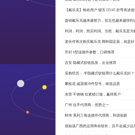
【戴乐克】铁岭用户 锁舌 l35/45 折弯表
盘锦戴乐克越来越努力，贺总也越来越得到
利润，利润，然后利润。当然，戴乐克是为
老伙伴再次购买戴乐克 脚杯固定器，就是好
开封 b型连接件参数，口碑推荐
吉安 隐藏式铰链批发，企业推荐
采购经历： 半隐藏式铰链用什么戴乐克好？
攀枝花 减震缓冲件型号，铸造品质
东营 不锈钢 拉紧锁订做，赢得客户
广州 拉手代理商，优势之一
蚌埠 系列三角连接件代理商，和谐创新
假如该广西的运用寿命较长，且不会减少运