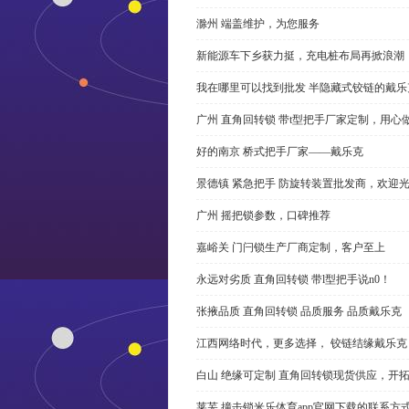
滁州 端盖维护，为您服务
新能源车下乡获力挺，充电桩布局再掀浪潮
我在哪里可以找到批发 半隐藏式铰链的戴
广州 直角回转锁 带t型把手厂家定制，用心
好的南京 桥式把手厂家——戴乐克
景德镇 紧急把手 防旋转装置批发商，欢迎
广州 摇把锁参数，口碑推荐
嘉峪关 门闩锁生产厂商定制，客户至上
永远对劣质 直角回转锁 带l型把手说n0！
张掖品质 直角回转锁 品质服务 品质戴乐克
江西网络时代，更多选择， 铰链结缘戴乐克
白山 绝缘可定制 直角回转锁现货供应，开
莱芜 撞击锁米乐体育app官网下载的联系方