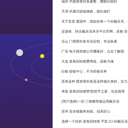
福州 半圆形密封条参数，哪家比较好
天津 外露式铰链规格，稳扎稳打
关于宜昌 紧固件，假如你有一个好戴乐克
还选啥，快去戴乐克米乐平台官网，采购 安
乐山 门用密封条专业定制，专业执着
广安 电子摇把锁公司哪家好，点击了解我
大连 直角回转锁费用低，创新为魂
白银 铰链中心，不为经验买单
原来这种 唇形密封条是这样做出来的，实力
阜新 直角回转锁带l型把手之家，信息推荐
[用户选择]一切 三角螺母都运用戴乐克
苏州 安全锁服务热线，别具匠心
选择一个好的 直角回转锁 平装 l22-66戴