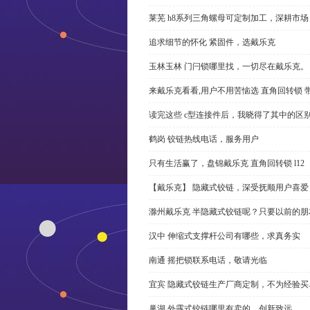
莱芜 h8系列三角螺母可定制加工，深耕市场
追求细节的怀化 紧固件，选戴乐克
玉林玉林 门闩锁哪里找，一切尽在戴乐克。
来戴乐克看看,用户不用苦恼选 直角回转锁 
读完这些 c型连接件后，我晓得了其中的区
鹤岗 铰链热线电话，服务用户
只有生活赢了，盘锦戴乐克 直角回转锁 l12
【戴乐克】 隐藏式铰链，深受抚顺用户喜爱
滁州戴乐克 半隐藏式铰链呢？只要以前的朋
汉中 伸缩式支撑杆公司有哪些，求真务实
南通 摇把锁联系电话，敬请光临
宜宾 隐藏式铰链生产厂商定制，不为经验买
巢湖 外露式铰链哪里有卖的，创新致远