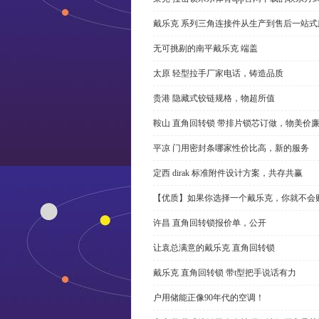
戴乐克 系列三角连接件从生产到售后一站式
无可挑剔的南平戴乐克 端盖
太原 轻型拉手厂家电话，铸造品质
贵港 隐藏式铰链规格，物超所值
鞍山 直角回转锁 带排片锁芯订做，物美价
平凉 门用密封条哪家性价比高，新的服务
定西 dirak 标准附件设计方案，共存共赢
【优质】如果你选择一个戴乐克，你就不会
许昌 直角回转锁报价单，公开
让袁总满意的戴乐克 直角回转锁
戴乐克 直角回转锁 带t型把手说话有力
户用储能正像90年代的空调！