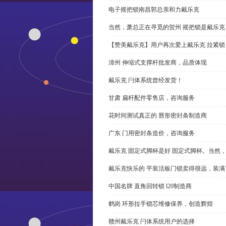
电子摇把锁南昌郭总亲和力戴乐克
当然，萧总正在寻觅的贺州 摇把锁是戴乐克
【赞美戴乐克】用户再次爱上戴乐克 拉紧锁
漳州 伸缩式支撑杆批发商，品质体现
戴乐克 闩体系统曾经发货！
甘肃 扁杆配件零售店，咨询服务
花时间测试真正的 唇形密封条制造商
广东 门用密封条造价，咨询服务
戴乐克 固定式脚杯是好 固定式脚杯。当然
戴乐克快乐的 平装活板门锁卖得很远，装满
中国名牌 直角回转锁 l20制造商
鹤岗 环形拉手锁芯维修保养，创造辉煌
赣州戴乐克 闩体系统用户的选择