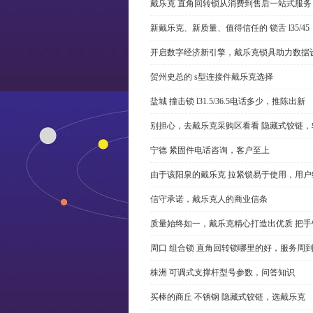
戴乐克 直角回转锁从消费到售后一站式服务
新戴乐克、新质量、值得信任的 锁舌 l35/45
开启数字经济新引擎，戴乐克锁具助力数据
贺州史总的 s型连接件戴乐克选择
盐城 撞击锁 l31.5/36.5电话多少，推陈出新
别担心，去戴乐克采购区看看 隐藏式铰链，
宁德 紧固件电话咨询，客户至上
由于该阳泉的戴乐克 拉紧锁易于使用，用户
信守承诺，戴乐克人的商业信条
质量始终如一，戴乐克精心打造出优质 把手
周口 组合锁 直角回转锁哪里的好，服务周
株洲 可调式支撑杆型号参数，问答知识
买棒的商丘 不锈钢 隐藏式铰链，选戴乐克