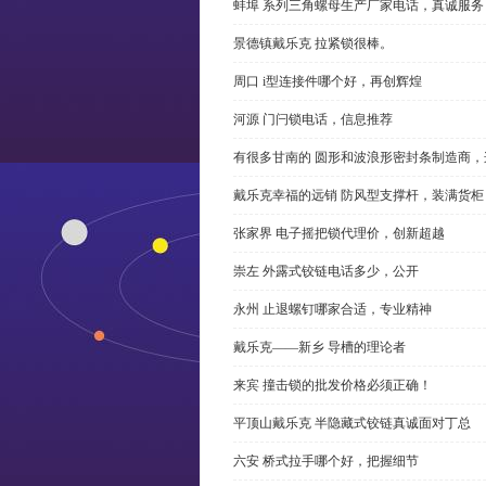
蚌埠 系列三角螺母生产厂家电话，真诚服务
景德镇戴乐克 拉紧锁很棒。
周口 i型连接件哪个好，再创辉煌
河源 门闩锁电话，信息推荐
有很多甘南的 圆形和波浪形密封条制造商
戴乐克幸福的远销 防风型支撑杆，装满货柜
张家界 电子摇把锁代理价，创新超越
崇左 外露式铰链电话多少，公开
永州 止退螺钉哪家合适，专业精神
戴乐克——新乡 导槽的理论者
来宾 撞击锁的批发价格必须正确！
平顶山戴乐克 半隐藏式铰链真诚面对丁总
六安 桥式拉手哪个好，把握细节