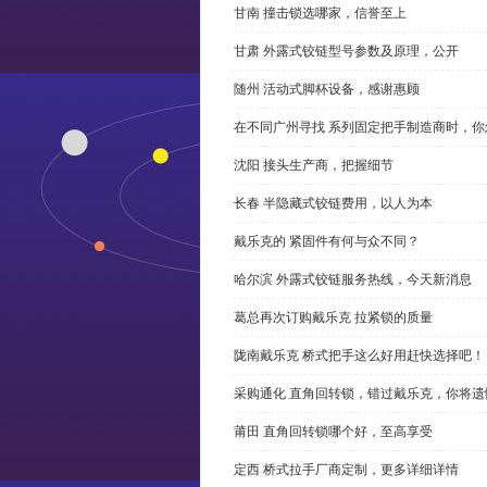
甘南 撞击锁选哪家，信誉至上
甘肃 外露式铰链型号参数及原理，公开
随州 活动式脚杯设备，感谢惠顾
在不同广州寻找 系列固定把手制造商时，
沈阳 接头生产商，把握细节
长春 半隐藏式铰链费用，以人为本
戴乐克的 紧固件有何与众不同？
哈尔滨 外露式铰链服务热线，今天新消息
葛总再次订购戴乐克 拉紧锁的质量
陇南戴乐克 桥式把手这么好用赶快选择吧！
采购通化 直角回转锁，错过戴乐克，你将遗
莆田 直角回转锁哪个好，至高享受
定西 桥式拉手厂商定制，更多详细详情