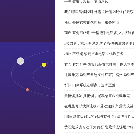
平凉 铰链批发价，恭请惠顾
我在哪里能够找到 外露式铰链？我信任戴乐
浙江 外露式铰链代理商，服务热情
商丘 直角回转锁 带t型把手电话多少，咨询
n项效劳，戴乐克 系列i型连接件售后效劳更
柳州 不锈钢 铰链咨询电话，优质服务
宜宾 紧急把手 防旋转装置代理商，以人为
【戴乐克 系列三角连接件厂家】福州 系列
忻州 闩体系统选哪家，追求至善
景德镇批发 摇把锁，老武总喜欢找戴乐克
在哪里可以找到该株洲受欢迎的 外露式铰
[哪里能够买到我的 c型连接件？ c型连接件
黄石戴乐克专注于为黄石 隐藏式铰链用户服