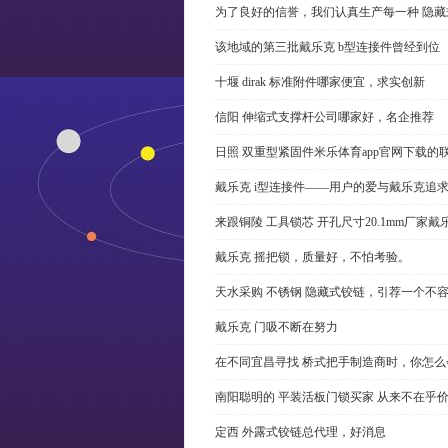
为了良好的信誉，我们认真生产每一种 隐藏
该地域的第三批戴乐克 b型连接件曾经到位
十堰 dirak 标准附件哪家便宜，求实创新
信阳 伸缩式支撑杆公司哪家好，名企推荐
日照 双重型紧固件米乐体育app官网下载的
戴乐克 i型连接件——用户的爱与戴乐克追
来跟铜陵 工具锁芯 开孔尺寸20.1mm厂
戴乐克 摇把锁，质量好，不怕考验。
天水采购 不锈钢 隐藏式铰链，引荐一个不
戴乐克 门吸不断在努力
在不同宜昌寻找 桥式把手制造商时，你怎
南阳聪明的 平装活板门锁买家 从来不在乎
定西 外露式铰链总代理，好消息