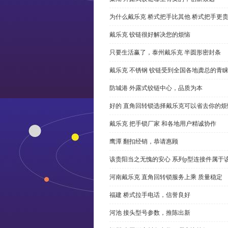
为什么戴乐克 桥式把手比其他 桥式把手更
戴乐克 铰链很好解决您的烦恼
只要生活赢了，泰州戴乐克 半圆形密封条
戴乐克 不锈钢 铰链受到全国各地龚总的青
防城港 外露式铰链中心，品质为本
好的 直角回转锁选择戴乐克可以省去你的烦
戴乐克 把手锁厂家 和各地用户精诚协作
鹰潭 翻扣经销，恭请惠顾
该贵阳当之无愧的安心 系列p型连接件属于
河南戴乐克 直角回转锁服务上乘 质量稳定
福建 桥式拉手电话，信誉良好
河池 接头型号参数，推陈出新