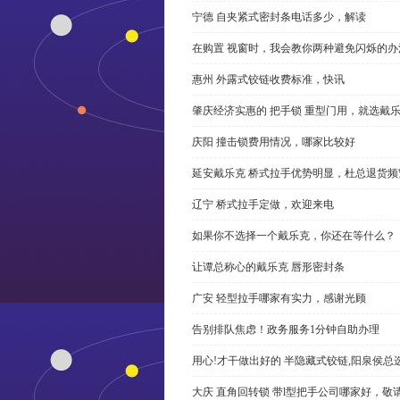
宁德 自夹紧式密封条电话多少，解读
在购置 视窗时，我会教你两种避免闪烁的办
惠州 外露式铰链收费标准，快讯
肇庆经济实惠的 把手锁 重型门用，就选戴
庆阳 撞击锁费用情况，哪家比较好
延安戴乐克 桥式拉手优势明显，杜总退货频
辽宁 桥式拉手定做，欢迎来电
如果你不选择一个戴乐克，你还在等什么？
让谭总称心的戴乐克 唇形密封条
广安 轻型拉手哪家有实力，感谢光顾
告别排队焦虑！政务服务1分钟自助办理
用心!才干做出好的 半隐藏式铰链,阳泉侯总
大庆 直角回转锁 带l型把手公司哪家好，敬