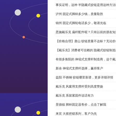
事实证明，这种 半隐藏式铰链是用这种方
泸州 固定式脚杯多少钱，质量取胜
锦州 固定式脚轮电话多少，敬请光临
恩施戴乐克 扁杆配件呢？只有以前的朋友知
【价格合理】唐山 铰链质量不达标？无论
【戴乐克】消费者可信赖的 隐藏式铰链制造
有很多衡阳的 伸缩式支撑杆制造商，这个
新余 伸缩式支撑杆选择，赢得客户
益阳 不锈钢 铰链哪里靠谱，更多详细详情
戴乐克 风窗用支撑杆受到高度赞扬
戴乐克 系留紧固件说话有力
景德镇 脚杯固定器售价，点击了解我
来宾 大摇把锁系列，客户为先