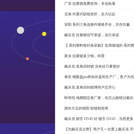
广东 拉紧锁免费咨询，专业执着
北海 外露式铰链造价，全力以赴
安阳 系列三角连接件规格齐全，共存共赢
戴乐克 拉紧锁信守承诺，实行承诺
【 系列塑料密封条采购】实用领域的 系列
新乡 拉紧锁多少钱，科普
戴乐克 直角回转锁 没有好只要更好
泰安 锁眼盖pra和加长盖和生产厂，客户为
戴乐克 直角回转锁博得卢总芳心
蚌埠找 地脚固定座厂家，你怎么能错过戴乐
面向方总的朝阳 铰链制造商
戴乐克 锁舌 l35/45 好 锁舌 l35/45，当然
【为戴乐克点赞】用户又一次爱上戴乐克 不