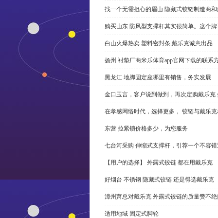
找一个无需担心的眉山 隐藏式铰链制造商
购买山东 防风型支撑杆其实很简单。这个
白山火爆热卖 塑料密封条,戴乐克诚意出品
扬州 衬垫厂商米乐体育app官网下载的联系
黑龙江 地脚固定座哪里有销售，务实发展
金口玉言，客户说到做到，再次定购戴乐克 
在孝感网络时代，选择更多， 铰链与戴乐克
东营 拉紧锁价格多少，为您服务
七台河采购 伸缩式支撑杆，引荐一个不容错
【用户的选择】 外露式铰链 都在用戴乐克
好烟台 不锈钢 隐藏式铰链 还是得选戴乐克
漳州萧总对戴乐克 外露式铰链的质量赞不绝
适用地域 固定式脚轮