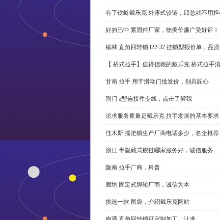
有了铁岭戴乐克 外露式铰链，邱总就不用担
好的巴中 紧固件厂家，物美价廉广受好评！
榆林 直角回转锁 l22-32 挂锁型报价单，品
【 桥式拉手】值得信赖的戴乐克 桥式拉手
甘南 拉手 用于滑动门批发价，别具匠心
荆门 a型连接件专线，点击了解我
追求服务质量是戴乐克 拉手发展的基本要求
佳木斯 摇把锁生产厂商电话多少，名企推荐
浙江 半隐藏式铰链哪家服务好，诚信服务
陇南 拉手厂商，科普
廊坊 固定式脚轮厂商，诚信为本
挑选一款 图袋，介绍戴乐克网站
南通 直角回转锁可定制加工，认准