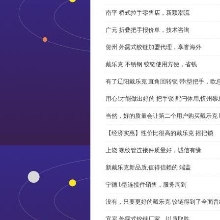
南平 桥式拉手零售店，新颖潮流
广元 折叠把手报价单，技术咨询
贺州 外露式铰链加盟代理，享誉海外
戴乐克 不锈钢 铰链使用方便，省钱
有了辽阳戴乐克 直角回转锁 带t型把手，欧
用心!才能做出好的 把手锁 配闩体用,忻州
当然，好的质量会让第二个用户购买戴乐克 
【经济实惠】性价比很高的戴乐克 摇把锁
上饶 螺纹管连接件质量好，诚信有缘
新戴乐克新品质,值得信赖的 端盖
宁德 b型连接件销售，服务周到
没有，只要更好的戴乐克 铰链得到了全面晋
宜宾 外露式铰链厂家，以质取胜