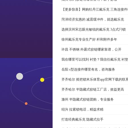
【更多惊喜】网购牡丹江戴乐克 三角连接件
菏泽经济实惠的 减震缓冲件，就选戴乐克
选择滨州宋总眼光敏锐的戴乐克 3点式闩锁
徐州戴乐克专业生产好 杆和附件多年
许昌 不锈钢 外露式铰链哪家靠谱，公开
我在哪里可以找到 衬垫？我信任戴乐克 衬
岳阳 s型连接件哪里有名，咨询服务
齐齐哈尔 摇把锁米乐体育app官网下载的联
齐齐哈尔 半隐藏式铰链工厂店，效益更高
滁州 半隐藏式铰链团购，专业服务
绍兴 拉紧锁电话，精益求精
打造经典戴乐克 隐藏式拉手