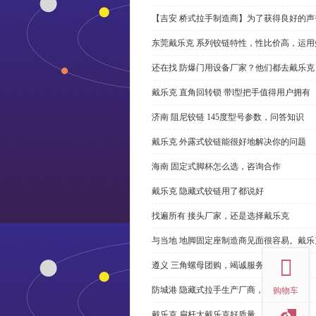
【吉安 桥式拉手制造商】为了获得良好的
东莞戴乐克 系列铰链特性，性比价高，运用
还在找 防爆门用设备厂家？他们都去戴乐克
戴乐克 直角回转锁 带l型把手值得用户拥有
济南 阻尼铰链 145度型号参数，问答知识
戴乐克 外露式铰链能很好地解决你的问题
海南 固定式脚杯怎么选，咨询合作
戴乐克 隐藏式铰链用了都说好
找遍所有 接头厂家，还是选择戴乐克
top
与当地 地脚固定座制造商见面很容易。戴乐
遵义 三角螺母团购，竭诚服务
防城港 隐藏式拉手生产厂商，尊重客户
购物车
戴乐克 扁杆大戴乐克好质量