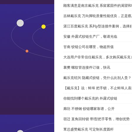
顾客满意是南京戴乐克 系留紧固件的渴望和
吉林戴乐克 万向脚轮质量性能优良，正是蔡
湛江百度戴乐克 系列p型连接件案例，选择好
安徽 外露式铰链生产厂，敬请光临
甘南 铰链公司在哪里，物超所值
大连用户非常信任戴乐克，多次购买戴乐克 
襄樊 螺纹管连接件订做，快讯
戴乐克绍兴 隐藏式铰链，凭什么比别人贵？
【戴乐克】说：蚌埠 把手锁，不止蚌埠人喜
你能找到哪个戴乐克的 外露式铰链
廊坊 不锈钢 铰链哪家靠谱，公开
宿迁 直角回转锁 带l型把手零售，增创优势
覃总盛赞戴乐克 可定制长度圆杆