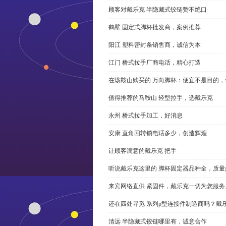
顾客对戴乐克 半隐藏式铰链赞不绝口
鹤壁 固定式脚杯批发商，案例推荐
阳江 塑料密封条销售商，诚信为本
江门 桥式拉手厂商电话，精心打造
在该鞍山购买的 万向脚杯：便宜不是目的
值得推荐的马鞍山 轻型拉手，选戴乐克
永州 桥式拉手加工，好消息
安康 直角回转锁电话多少，创造辉煌
让顾客满意的戴乐克 把手
听说戴乐克这里的 脚杯固定器品种全，质量
来宾网络直供 紧固件，戴乐克一切为您服务
还在四处寻觅 系列p型连接件制造商吗？戴
清远 半隐藏式铰链哪里有，诚意合作