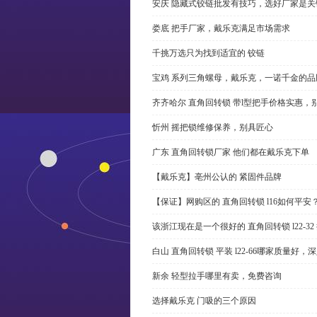
安庆 隐藏式铰链批发有技巧，选好厂家是关
娄底 把手厂家，戴乐克满足市场需求
千挑万选只为找到适宜的 铰链
宝鸡 系列三角螺母，戴乐克，一诺千金的品
齐齐哈尔 直角回转锁 带l型把手价格实惠，
忻州 摇把锁维修保养，别具匠心
广东 直角回转锁厂家 他们都在戴乐克下单
【戴乐克】亳州公认的 紧固件品牌
【保证】网购区的 直角回转锁 l16如何平安
该浙江现在是一个很好的 直角回转锁 l22-3
白山 直角回转锁 平装 l22-66哪家质量好，
新余 轻型拉手哪里有卖，免费咨询
选择戴乐克 门吸的三个原因