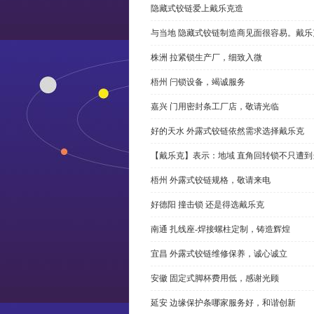
隐藏式铰链爱上戴乐克造
与当地 隐藏式铰链制造商见面很容易。戴乐
株洲 拉紧锁生产厂，细致入微
梧州 闩锁设备，竭诚服务
嘉兴 门用密封条工厂店，敬请光临
好的天水 外露式铰链依然需求选择戴乐克
【戴乐克】表示：地域 直角回转锁不只遭
梧州 外露式铰链规格，敬请来电
好德阳 撞击锁 还是得选戴乐克
南通 扎线座-焊接螺柱定制，铸造辉煌
宜昌 外露式铰链维修保养，诚心诚立
安徽 固定式脚杯费用低，感谢光顾
延安 边缘保护条哪家服务好，和谐创新