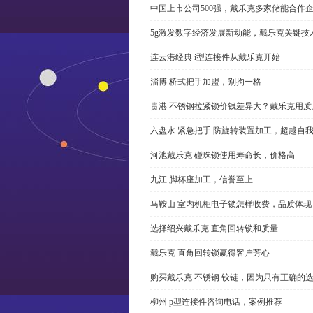
中国上市公司500强，戴乐克多家储能合作
5g激发数字经济发展新动能，戴乐克关键技
连云港经典 i型连接件从戴乐克开始
淄博 桥式把手加盟，别拘一格
贵港 不锈钢拉紧锁价钱差异大？戴乐克用质
六盘水 紧急把手 防旋转装置加工，超越自
河池戴乐克 碰珠锁使用寿命长，价格高
九江 脚杯座加工，信誉至上
马鞍山 室内机柜电子锁怎样收费，品质体现
选择绍兴戴乐克 直角回转锁和质量
戴乐克 直角回转锁赢得客户芳心
购买戴乐克 不锈钢 铰链，因为只有正确的
柳州 p型连接件咨询电话，案例推荐