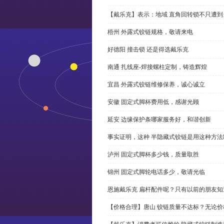
【戴乐克】表示：地域 直角回转锁不只遭
梧州 外露式铰链规格，敬请来电
好德阳 撞击锁 还是得选戴乐克
南通 扎线座-焊接螺柱定制，铸造辉煌
宜昌 外露式铰链维修保养，诚心诚立
安徽 固定式脚杯费用低，感谢光顾
延安 边缘保护条哪家服务好，和谐创新
事实证明，这种 半隐藏式铰链是用这种方
泸州 固定式脚杯多少钱，质量取胜
锦州 固定式脚轮电话多少，敬请光临
恩施戴乐克 扁杆配件呢？只有以前的朋友知
【价格合理】唐山 铰链质量不达标？无论