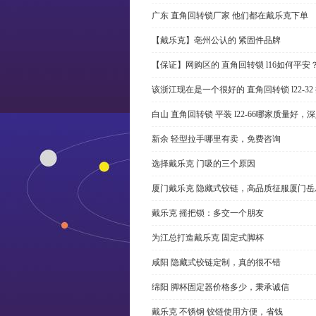
广东 直角回转锁厂家 他们都在戴乐克下单
【戴乐克】亳州公认的 紧固件品牌
【保证】网购区的 直角回转锁 l16如何平安
该浙江现在是一个很好的 直角回转锁 l22-3
白山 直角回转锁 平装 l22-66哪家质量好，
新余 轻型拉手哪里有卖，免费咨询
选择戴乐克 门吸的三个原因
厦门戴乐克 隐藏式铰链，高品质征服厦门岳
戴乐克 摇把锁：多交一个朋友
为江总打造戴乐克 固定式脚杯
咸阳 隐藏式铰链定制，真的很不错
绵阳 脚杯固定器价格多少，秉承诚信
戴乐克 不锈钢 铰链使用方便，省钱