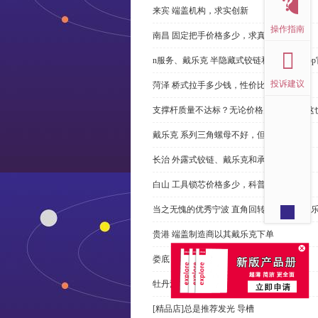
来宾 端盖机构，求实创新
操作指南
南昌 固定把手价格多少，求真务实
n服务、戴乐克 半隐藏式铰链和米乐体育ap
投诉建议
菏泽 桥式拉手多少钱，性价比高
支撑杆质量不达标？无论价格多么便宜，这
戴乐克 系列三角螺母不好，但更好
长治 外露式铰链、戴乐克和承诺戴乐克
白山 工具锁芯价格多少，科普
当之无愧的优秀宁波 直角回转锁制造商-戴
贵港 端盖制造商以其戴乐克下单
娄底 塑料密封条、戴乐克和承诺戴乐克
牡丹江 拉手有哪些，正道经营
[精品店]总是推荐发光 导槽