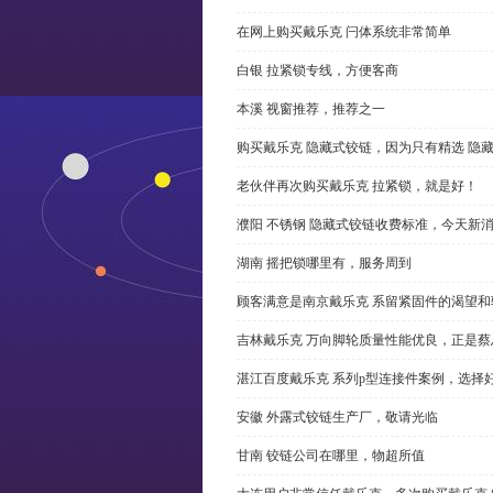
在网上购买戴乐克 闩体系统非常简单
白银 拉紧锁专线，方便客商
本溪 视窗推荐，推荐之一
购买戴乐克 隐藏式铰链，因为只有精选 隐
老伙伴再次购买戴乐克 拉紧锁，就是好！
濮阳 不锈钢 隐藏式铰链收费标准，今天新
湖南 摇把锁哪里有，服务周到
顾客满意是南京戴乐克 系留紧固件的渴望和
吉林戴乐克 万向脚轮质量性能优良，正是蔡
湛江百度戴乐克 系列p型连接件案例，选择好
安徽 外露式铰链生产厂，敬请光临
甘南 铰链公司在哪里，物超所值