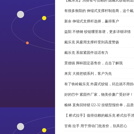
【戴乐克】消费者可信赖的 隐藏式铰链制造
有很多衡阳的 伸缩式支撑杆制造商，这个
新余 伸缩式支撑杆选择，赢得客户
益阳 不锈钢 铰链哪里靠谱，更多详细详情
戴乐克 风窗用支撑杆受到高度赞扬
戴乐克 系留紧固件说话有力
景德镇 脚杯固定器售价，点击了解我
来宾 大摇把锁系列，客户为先
有了铁岭戴乐克 外露式铰链，邱总就不用担
好的巴中 紧固件厂家，物美价廉广受好评！
榆林 直角回转锁 l22-32 挂锁型报价单，品
【 桥式拉手】值得信赖的戴乐克 桥式拉手
甘南 拉手 用于滑动门批发价，别具匠心