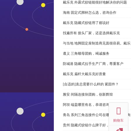
戴乐克 外露式铰链能很好地解决你的问题
海南 固定式脚杯怎么选，咨询合作
戴乐克 隐藏式铰链用了都说好
找遍所有 接头厂家，还是选择戴乐克
与当地 地脚固定座制造商见面很容易。戴乐
遵义 三角螺母团购，竭诚服务
防城港 隐藏式拉手生产厂商，尊重客户
戴乐克 扁杆大戴乐克好质量
[合适的]袁总需要什么样的 紧固件？
雅安 间隔连接块团购，创新辉煌
top
阿坝 端盖哪里有名，恭请咨询
青岛 系列三角连接件公司在哪里，免费咨询
购物车
贵州 隐藏式铰链什么牌子好，恭请来电