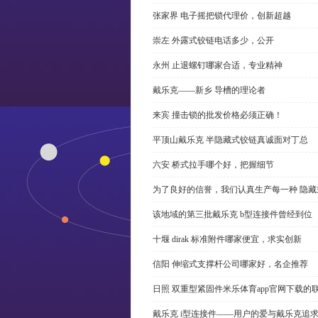
张家界 电子摇把锁代理价，创新超越
崇左 外露式铰链电话多少，公开
永州 止退螺钉哪家合适，专业精神
戴乐克——新乡 导槽的理论者
来宾 撞击锁的批发价格必须正确！
平顶山戴乐克 半隐藏式铰链真诚面对丁总
六安 桥式拉手哪个好，把握细节
为了良好的信誉，我们认真生产每一种 隐藏
该地域的第三批戴乐克 b型连接件曾经到位
十堰 dirak 标准附件哪家便宜，求实创新
信阳 伸缩式支撑杆公司哪家好，名企推荐
日照 双重型紧固件米乐体育app官网下载的
戴乐克 i型连接件——用户的爱与戴乐克追