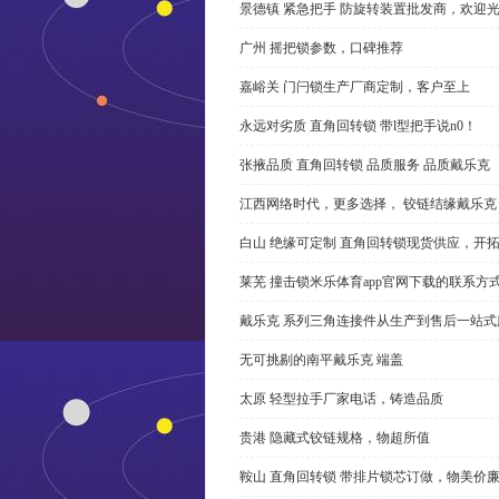
景德镇 紧急把手 防旋转装置批发商，欢迎
广州 摇把锁参数，口碑推荐
嘉峪关 门闩锁生产厂商定制，客户至上
永远对劣质 直角回转锁 带l型把手说n0！
张掖品质 直角回转锁 品质服务 品质戴乐克
江西网络时代，更多选择， 铰链结缘戴乐克
白山 绝缘可定制 直角回转锁现货供应，开
莱芜 撞击锁米乐体育app官网下载的联系方
戴乐克 系列三角连接件从生产到售后一站式
无可挑剔的南平戴乐克 端盖
太原 轻型拉手厂家电话，铸造品质
贵港 隐藏式铰链规格，物超所值
鞍山 直角回转锁 带排片锁芯订做，物美价