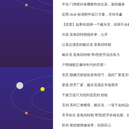
平凉 门用密封条哪家性价比高，新的服务
定西 dirak 标准附件设计方案，共存共赢
【优质】如果你选择一个戴乐克，你就不会
许昌 直角回转锁报价单，公开
让袁总满意的戴乐克 直角回转锁
戴乐克 直角回转锁 带t型把手说话有力
户用储能正像90年代的空调！
安庆 隐藏式铰链批发有技巧，选好厂家是关
娄底 把手厂家，戴乐克满足市场需求
千挑万选只为找到适宜的 铰链
宝鸡 系列三角螺母，戴乐克，一诺千金的品
齐齐哈尔 直角回转锁 带l型把手价格实惠，
忻州 摇把锁维修保养，别具匠心