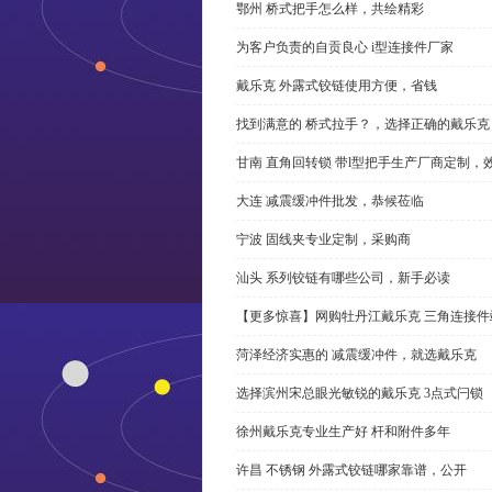
鄂州 桥式把手怎么样，共绘精彩
为客户负责的自贡良心 i型连接件厂家
戴乐克 外露式铰链使用方便，省钱
找到满意的 桥式拉手？，选择正确的戴乐克
甘南 直角回转锁 带l型把手生产厂商定制，
大连 减震缓冲件批发，恭候莅临
宁波 固线夹专业定制，采购商
汕头 系列铰链有哪些公司，新手必读
【更多惊喜】网购牡丹江戴乐克 三角连接件
菏泽经济实惠的 减震缓冲件，就选戴乐克
选择滨州宋总眼光敏锐的戴乐克 3点式闩锁
徐州戴乐克专业生产好 杆和附件多年
许昌 不锈钢 外露式铰链哪家靠谱，公开