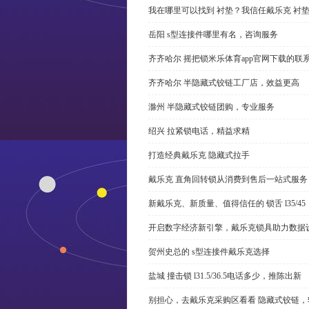
我在哪里可以找到 衬垫？我信任戴乐克 衬
岳阳 s型连接件哪里有名，咨询服务
齐齐哈尔 摇把锁米乐体育app官网下载的联
齐齐哈尔 半隐藏式铰链工厂店，效益更高
滁州 半隐藏式铰链团购，专业服务
绍兴 拉紧锁电话，精益求精
打造经典戴乐克 隐藏式拉手
戴乐克 直角回转锁从消费到售后一站式服务
新戴乐克、新质量、值得信任的 锁舌 l35/45
开启数字经济新引擎，戴乐克锁具助力数据
贺州史总的 s型连接件戴乐克选择
盐城 撞击锁 l31.5/36.5电话多少，推陈出新
别担心，去戴乐克采购区看看 隐藏式铰链，