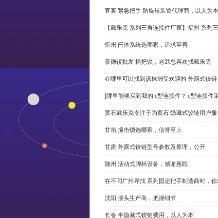
宜宾 紧急把手 防旋转装置代理商，以人为
【戴乐克 系列三角连接件厂家】福州 系列
忻州 闩体系统选哪家，追求至善
景德镇批发 摇把锁，老武总喜欢找戴乐克
在哪里可以找到该株洲受欢迎的 外露式铰
[哪里能够买到我的 c型连接件？ c型连接件
黄石戴乐克专注于为黄石 隐藏式铰链用户服
甘南 撞击锁选哪家，信誉至上
甘肃 外露式铰链型号参数及原理，公开
随州 活动式脚杯设备，感谢惠顾
在不同广州寻找 系列固定把手制造商时，
沈阳 接头生产商，把握细节
长春 半隐藏式铰链费用，以人为本