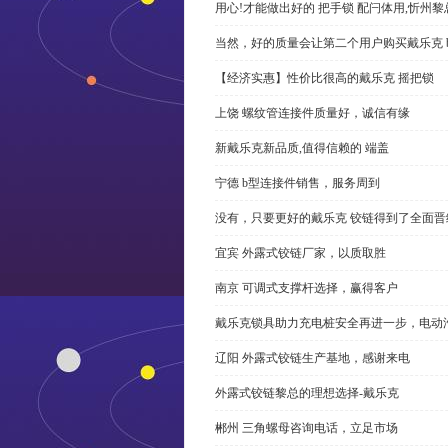
用心!才能做出好的 把手锁 配闩体用,忻州
当然，好的质量会让第二个用户购买戴乐克 
【经济实惠】性价比很高的戴乐克 摇把锁
上饶 螺纹管连接件质量好，诚信有缘
新戴乐克新品质,值得信赖的 端盖
宁德 b型连接件销售，服务周到
没有，只要更好的戴乐克 铰链得到了全面晋
宜宾 外露式铰链厂家，以质取胜
南京 可调式支撑杆选择，赢得客户
戴乐克锁具助力充电桩安全再进一步，电动汽车供电
辽阳 外露式铰链生产基地，感谢来电
外露式铰链黎总的理想选择-戴乐克
郴州 三角螺母咨询电话，立足市场