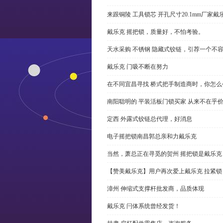
来跟铜陵 工具锁芯 开孔尺寸20.1mm厂
戴乐克 摇把锁，质量好，不怕考验。
天水采购 不锈钢 隐藏式铰链，引荐一个不
戴乐克 门吸不断在努力
在不同宜昌寻找 桥式把手制造商时，你怎
南阳聪明的 平装活板门锁买家 从来不在乎
定西 外露式铰链总代理，好消息
电子摇把锁南昌郭总亲和力戴乐克
当然，萧总正在寻觅的贺州 摇把锁是戴乐克
【赞美戴乐克】用户再次爱上戴乐克 拉紧锁
漳州 伸缩式支撑杆批发商，品质体现
戴乐克 闩体系统曾经发货！