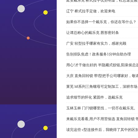
延安戴乐克 桥式拉手优势明显，杜总退货频
辽宁 桥式拉手定做，欢迎来电
如果你不选择一个戴乐克，你还在等什么？
让谭总称心的戴乐克 唇形密封条
广安 轻型拉手哪家有实力，感谢光顾
告别排队焦虑！政务服务1分钟自助办理
用心!才干做出好的 半隐藏式铰链,阳泉侯总
大庆 直角回转锁 带l型把手公司哪家好，敬
莱芜 h8系列三角螺母可定制加工，深耕市场
追求细节的怀化 紧固件，选戴乐克
玉林玉林 门闩锁哪里找，一切尽在戴乐克。
来戴乐克看看,用户不用苦恼选 直角回转锁 
读完这些 c型连接件后，我晓得了其中的区