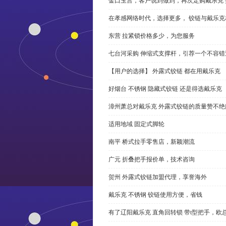
金口玉言，客户说到做到，再次定购戴乐克 
在孝感网络时代，选择更多， 铰链与戴乐克
东营 拉紧锁价格多少，为您服务
七台河采购 伸缩式支撑杆，引荐一个不容错
【用户的选择】 外露式铰链 都在用戴乐克
好烟台 不锈钢 隐藏式铰链 还是得选戴乐克
漳州萧总对戴乐克 外露式铰链的质量赞不绝
适用地域 固定式脚轮
南平 桥式拉手零售店，新颖潮流
广元 折叠把手报价单，技术咨询
贺州 外露式铰链加盟代理，享誉海外
戴乐克 不锈钢 铰链使用方便，省钱
有了辽阳戴乐克 直角回转锁 带t型把手，欧