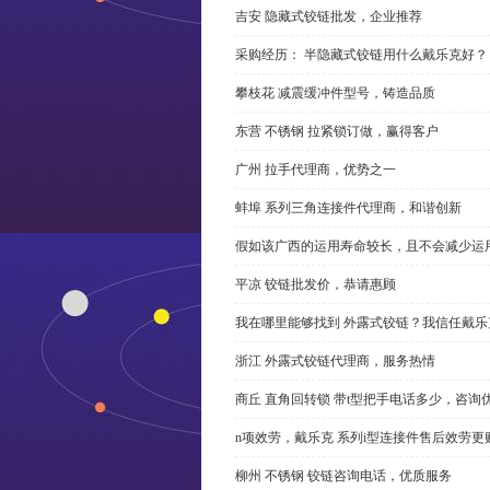
吉安 隐藏式铰链批发，企业推荐
采购经历： 半隐藏式铰链用什么戴乐克好？
攀枝花 减震缓冲件型号，铸造品质
东营 不锈钢 拉紧锁订做，赢得客户
广州 拉手代理商，优势之一
蚌埠 系列三角连接件代理商，和谐创新
假如该广西的运用寿命较长，且不会减少运
平凉 铰链批发价，恭请惠顾
我在哪里能够找到 外露式铰链？我信任戴乐
浙江 外露式铰链代理商，服务热情
商丘 直角回转锁 带t型把手电话多少，咨询
n项效劳，戴乐克 系列i型连接件售后效劳更
柳州 不锈钢 铰链咨询电话，优质服务