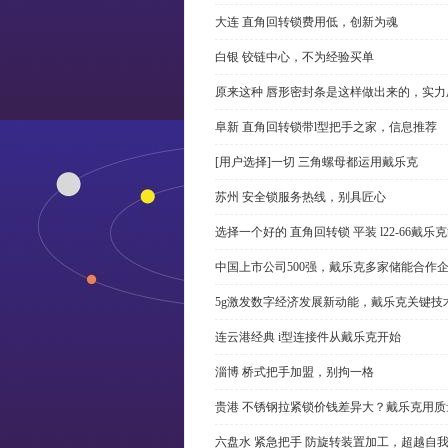
大连 直角回转锁费用低，创新为魂
白银 铰链中心，不为经验买单
原来这种 唇形密封条是这样做出来的，实力
阜新 直角回转锁带l型把手之家，信息推荐
[用户选择]一切 三角螺母都运用戴乐克
苏州 安全锁服务热线，别具匠心
选择一个好的 直角回转锁 平装 l22-66戴
中国上市公司500强，戴乐克多家储能合作
5g激发数字经济发展新动能，戴乐克关键技
连云港经典 i型连接件从戴乐克开始
淄博 桥式把手加盟，别拘一格
贵港 不锈钢拉紧锁价钱差异大？戴乐克用质
六盘水 紧急把手 防旋转装置加工，超越自