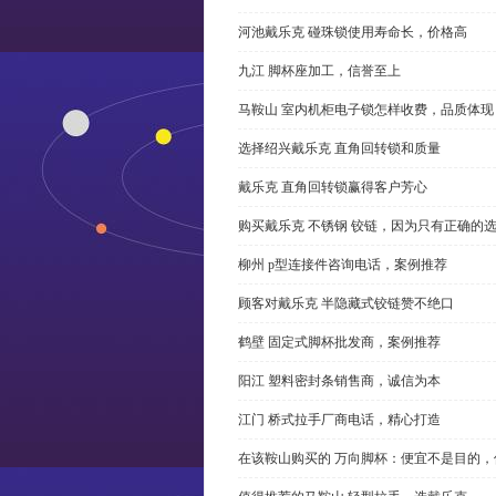
河池戴乐克 碰珠锁使用寿命长，价格高
九江 脚杯座加工，信誉至上
马鞍山 室内机柜电子锁怎样收费，品质体现
选择绍兴戴乐克 直角回转锁和质量
戴乐克 直角回转锁赢得客户芳心
购买戴乐克 不锈钢 铰链，因为只有正确的
柳州 p型连接件咨询电话，案例推荐
顾客对戴乐克 半隐藏式铰链赞不绝口
鹤壁 固定式脚杯批发商，案例推荐
阳江 塑料密封条销售商，诚信为本
江门 桥式拉手厂商电话，精心打造
在该鞍山购买的 万向脚杯：便宜不是目的