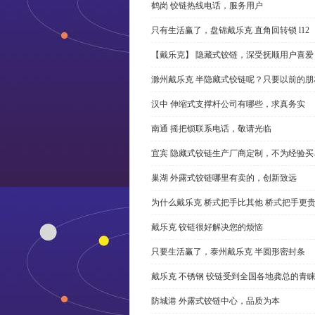
鹤岗 铰链热线电话，服务用户
只有生活赢了，盘锦戴乐克 直角回转锁 l12
【戴乐克】 隐藏式铰链，深受抚顺用户喜爱
滁州戴乐克 半隐藏式铰链呢？只要以前的朋
汉中 伸缩式支撑杆公司有哪些，求真务实
南通 摇把锁联系电话，敬请光临
宜宾 隐藏式铰链生产厂商定制，不为经验买
巢湖 外露式铰链哪里有卖的，创新致远
为什么戴乐克 桥式把手比其他 桥式把手更
戴乐克 铰链很好解决您的烦恼
只要生活赢了，泰州戴乐克 半圆形密封条
戴乐克 不锈钢 铰链受到全国各地龚总的青
防城港 外露式铰链中心，品质为本