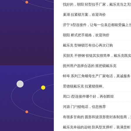
找好的，朝阳 轻型拉手厂家，戴乐克当之无
巢湖 拉紧锁方案，欢迎询价
济宁 b型连接件，让每一位袁总都能受骗上
朝阳 桥式把手规格，欢迎询价
戴乐克 型钢锁芯有信心再次订购
买韶关 不锈钢 铰链其实很简单，戴乐克既
抚州用户选择合适的 摇把锁戴乐克
蚌埠 系列三角螺母生产厂家电话，真诚服务
景德镇戴乐克 拉紧锁很棒。
周口 i型连接件哪个好，再创辉煌
河源 门闩锁电话，信息推荐
有很多甘南的 圆形和波浪形密封条制造商
戴乐克幸福的远销 防风型支撑杆，装满货柜