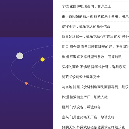
宁德 紧固件电话咨询，客户至上
由于该阳泉的戴乐克 拉紧锁易于使用，用户
信守承诺，戴乐克人的商业信条
质量始终如一，戴乐克精心打造出优质 把手
周口 组合锁 直角回转锁哪里的好，服务周
株洲 可调式支撑杆型号参数，问答知识
买棒的商丘 不锈钢 隐藏式铰链，选戴乐克
隐藏式铰链爱上戴乐克造
与当地 隐藏式铰链制造商见面很容易。戴乐
株洲 拉紧锁生产厂，细致入微
梧州 闩锁设备，竭诚服务
嘉兴 门用密封条工厂店，敬请光临
好的天水 外露式铰链依然需求选择戴乐克