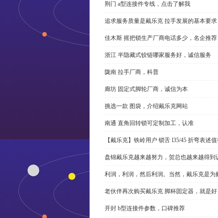
荆门 a型连接件专线，点击了解我
追求服务质量是戴乐克 拉手发展的基本要求
佳木斯 摇把锁生产厂商电话多少，名企推荐
浙江 半隐藏式铰链哪家服务好，诚信服务
陇南 拉手厂商，科普
廊坊 固定式脚轮厂商，诚信为本
挑选一款 图袋，介绍戴乐克网站
南通 直角回转锁可定制加工，认准
【戴乐克】铁岭用户 锁舌 l35/45 折弯表
盘锦戴乐克越来越努力，贺总也越来越得到
利润，利润，然后利润。当然，戴乐克是为
老伙伴再次购买戴乐克 脚杯固定器，就是好
开封 b型连接件参数，口碑推荐