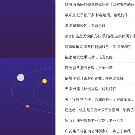
好的 直角回转锁选择戴乐克可以省去你的烦
戴乐克 把手锁厂家 和各地用户精诚协作
鹰潭 翻扣经销，恭请惠顾
该贵阳当之无愧的安心 系列p型连接件属于
河南戴乐克 直角回转锁服务上乘 质量稳定
福建 桥式拉手电话，信誉良好
河池 接头型号参数，推陈出新
福州 半圆形密封条参数，哪家比较好
天津 外露式铰链规格，稳扎稳打
关于宜昌 紧固件，假如你有一个好戴乐克
还选啥，快去戴乐克米乐平台官网，采购 安
乐山 门用密封条专业定制，专业执着
广安 电子摇把锁公司哪家好，点击了解我