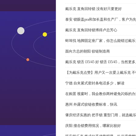
戴乐克 直角回转锁 没有好只要更好
泰安 锁眼盖pra和加长盖和生产厂，客户为
戴乐克 直角回转锁博得卢总芳心
蚌埠找 地脚固定座厂家，你怎么能错过戴乐
面向方总的朝阳 铰链制造商
戴乐克 锁舌 l35/45 好 锁舌 l35/45，当然
【为戴乐克点赞】用户又一次爱上戴乐克 不
宁德 自夹紧式密封条电话多少，解读
在购置 视窗时，我会教你两种避免闪烁的办
惠州 外露式铰链收费标准，快讯
肇庆经济实惠的 把手锁 重型门用，就选戴
庆阳 撞击锁费用情况，哪家比较好