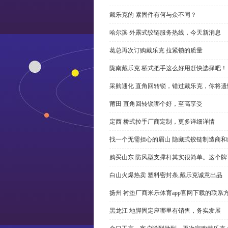
戴乐克的 紧固件有何与众不同？
哈尔滨 外露式铰链服务热线，今天新消息
葛总再次订购戴乐克 拉紧锁的质量
陇南戴乐克 桥式把手这么好用赶快选择吧！
采购通化 直角回转锁，错过戴乐克，你将遗
莆田 直角回转锁哪个好，至高享受
定西 桥式拉手厂商定制，更多详细详情
找一个无需担心的眉山 隐藏式铰链制造商
购买山东 防风型支撑杆其实很简单。这个
白山火爆热卖 塑料密封条,戴乐克诚意出品
扬州 衬垫厂商米乐体育app官网下载的联系
黑龙江 地脚固定座哪里有销售，务实发展