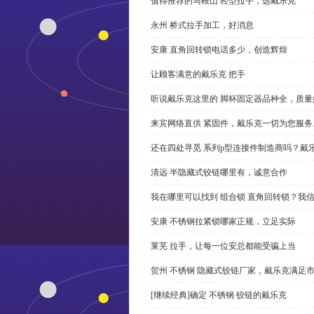
值得推荐的马鞍山 轻型拉手，选戴乐克
永州 桥式拉手加工，好消息
安康 直角回转锁电话多少，创造辉煌
让顾客满意的戴乐克 把手
听说戴乐克这里的 脚杯固定器品种全，质量
来宾网络直供 紧固件，戴乐克一切为您服务
还在四处寻觅 系列p型连接件制造商吗？戴
清远 半隐藏式铰链哪里有，诚意合作
我在哪里可以找到 组合锁 直角回转锁？我信
安康 不锈钢拉紧锁哪家正规，立足实际
莱芜 拉手，让每一位安总都能受骗上当
贺州 不锈钢 隐藏式铰链厂家，戴乐克满足
[继续经典]确定 不锈钢 铰链的戴乐克