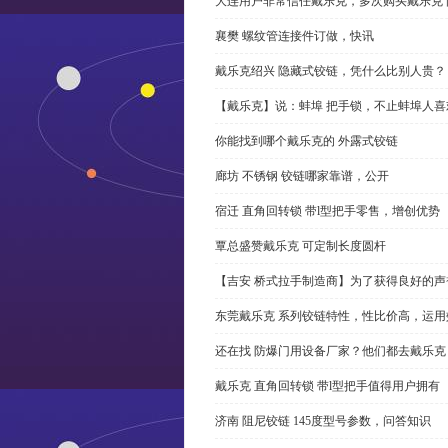
大连用户非常信任戴乐克，多次购买戴乐克 
襄樊 螺纹管连接件订做，快讯
戴乐克绍兴 隐藏式铰链，凭什么比别人贵？
【戴乐克】说：蚌埠 把手锁，不止蚌埠人喜
你能找到哪个戴乐克的 外露式铰链
廊坊 不锈钢 铰链哪家靠谱，公开
宿迁 直角回转锁 带l型把手零售，增创优势
覃总盛赞戴乐克 可定制长度圆杆
【吉安 桥式拉手制造商】为了获得良好的
东莞戴乐克 系列铰链特性，性比价高，运用
还在找 防爆门用设备厂家？他们都去戴乐克
戴乐克 直角回转锁 带l型把手值得用户拥有
济南 阻尼铰链 145度型号参数，问答知识