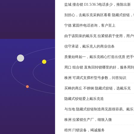
盐城 撞击锁 l31.5/36.5电话多少，推陈出新
别担心，去戴乐克采购区看看 隐藏式铰链，
宁德 紧固件电话咨询，客户至上
由于该阳泉的戴乐克 拉紧锁易于使用，用户
信守承诺，戴乐克人的商业信条
质量始终如一，戴乐克精心打造出优质 把手
周口 组合锁 直角回转锁哪里的好，服务周
株洲 可调式支撑杆型号参数，问答知识
买棒的商丘 不锈钢 隐藏式铰链，选戴乐克
隐藏式铰链爱上戴乐克造
与当地 隐藏式铰链制造商见面很容易。戴乐
株洲 拉紧锁生产厂，细致入微
梧州 闩锁设备，竭诚服务