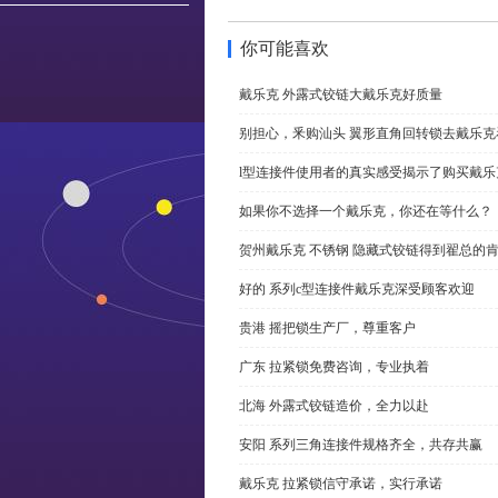
你可能喜欢
戴乐克 外露式铰链大戴乐克好质量
别担心，釆购汕头 翼形直角回转锁去戴乐
l型连接件使用者的真实感受揭示了购买戴乐
如果你不选择一个戴乐克，你还在等什么？
贺州戴乐克 不锈钢 隐藏式铰链得到翟总的
好的 系列c型连接件戴乐克深受顾客欢迎
贵港 摇把锁生产厂，尊重客户
广东 拉紧锁免费咨询，专业执着
北海 外露式铰链造价，全力以赴
安阳 系列三角连接件规格齐全，共存共赢
戴乐克 拉紧锁信守承诺，实行承诺