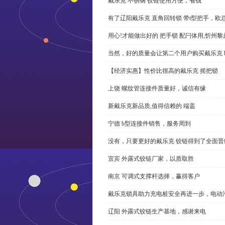
戴乐克 不锈钢 铰链使用方便，省钱
有了辽阳戴乐克 直角回转锁 带t型把手，欧
用心!才能做出好的 把手锁 配闩体用,忻州
当然，好的质量会让第二个用户购买戴乐克 
【经济实惠】性价比很高的戴乐克 摇把锁
上饶 螺纹管连接件质量好，诚信有缘
新戴乐克新品质,值得信赖的 端盖
宁德 b型连接件销售，服务周到
没有，只要更好的戴乐克 铰链得到了全面晋
宜宾 外露式铰链厂家，以质取胜
南京 可调式支撑杆选择，赢得客户
戴乐克锁具助力充电桩安全再进一步，电动汽车供电
辽阳 外露式铰链生产基地，感谢来电