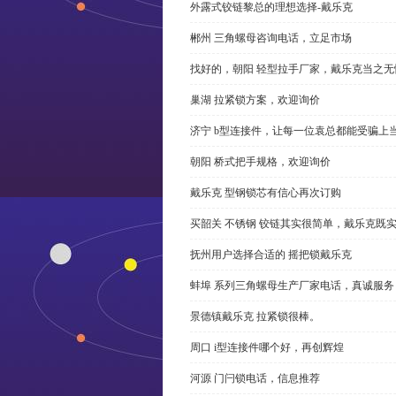
外露式铰链黎总的理想选择-戴乐克
郴州 三角螺母咨询电话，立足市场
找好的，朝阳 轻型拉手厂家，戴乐克当之无
巢湖 拉紧锁方案，欢迎询价
济宁 b型连接件，让每一位袁总都能受骗上
朝阳 桥式把手规格，欢迎询价
戴乐克 型钢锁芯有信心再次订购
买韶关 不锈钢 铰链其实很简单，戴乐克既
抚州用户选择合适的 摇把锁戴乐克
蚌埠 系列三角螺母生产厂家电话，真诚服务
景德镇戴乐克 拉紧锁很棒。
周口 i型连接件哪个好，再创辉煌
河源 门闩锁电话，信息推荐