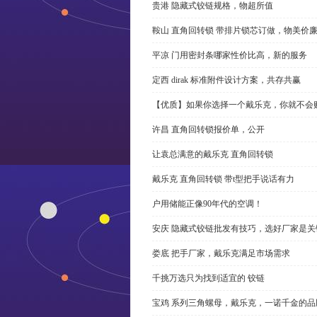
贵港 隐藏式铰链规格，物超所值
鞍山 直角回转锁 带排片锁芯订做，物美价
平凉 门用密封条哪家性价比高，新的服务
定西 dirak 标准附件设计方案，共存共赢
【优质】如果你选择一个戴乐克，你就不会
许昌 直角回转锁报价单，公开
让袁总满意的戴乐克 直角回转锁
戴乐克 直角回转锁 带t型把手说话有力
户用储能正像90年代的空调！
安庆 隐藏式铰链批发有技巧，选好厂家是关
娄底 把手厂家，戴乐克满足市场需求
千挑万选只为找到适宜的 铰链
宝鸡 系列三角螺母，戴乐克，一诺千金的品