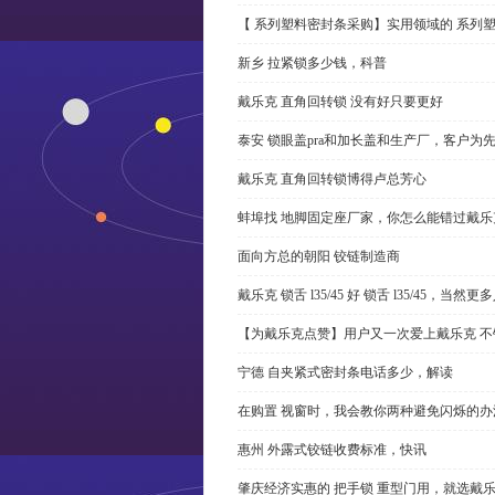
【 系列塑料密封条采购】实用领域的 系列
新乡 拉紧锁多少钱，科普
戴乐克 直角回转锁 没有好只要更好
泰安 锁眼盖pra和加长盖和生产厂，客户为
戴乐克 直角回转锁博得卢总芳心
蚌埠找 地脚固定座厂家，你怎么能错过戴乐
面向方总的朝阳 铰链制造商
戴乐克 锁舌 l35/45 好 锁舌 l35/45，当然
【为戴乐克点赞】用户又一次爱上戴乐克 不
宁德 自夹紧式密封条电话多少，解读
在购置 视窗时，我会教你两种避免闪烁的办
惠州 外露式铰链收费标准，快讯
肇庆经济实惠的 把手锁 重型门用，就选戴