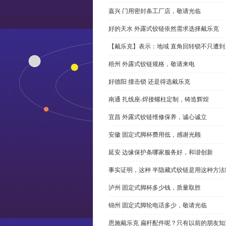
嘉兴 门用密封条工厂店，敬请光临
好的天水 外露式铰链依然需求选择戴乐克
【戴乐克】表示：地域 直角回转锁不只遭
梧州 外露式铰链规格，敬请来电
好德阳 撞击锁 还是得选戴乐克
南通 扎线座-焊接螺柱定制，铸造辉煌
宜昌 外露式铰链维修保养，诚心诚立
安徽 固定式脚杯费用低，感谢光顾
延安 边缘保护条哪家服务好，和谐创新
事实证明，这种 半隐藏式铰链是用这种方
泸州 固定式脚杯多少钱，质量取胜
锦州 固定式脚轮电话多少，敬请光临
恩施戴乐克 扁杆配件呢？只有以前的朋友知