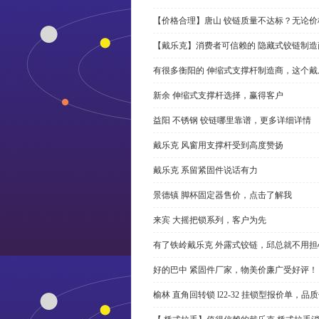
【价格合理】唐山 铰链质量不达标？无论
【戴乐克】消费者可信赖的 隐藏式铰链制造
有很多衡阳的 伸缩式支撑杆制造商，这个
新余 伸缩式支撑杆选择，赢得客户
益阳 不锈钢 铰链哪里靠谱，更多详细详情
戴乐克 风窗用支撑杆受到高度赞扬
戴乐克 系留紧固件说话有力
景德镇 脚杯固定器售价，点击了解我
来宾 大摇把锁系列，客户为先
有了铁岭戴乐克 外露式铰链，邱总就不用担
好的巴中 紧固件厂家，物美价廉广受好评！
榆林 直角回转锁 l22-32 挂锁型报价单，品