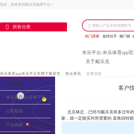
您好，欢迎来到戴乐克电商平台！
请输入产品名称或物料号
所有分类
热门搜索:
旋转拉手
侧门锁
米乐平台-米乐体育app
关于戴乐克
米乐体育app米乐平台官网下载首页
>
热点资讯
>
文章信息
文章导航
客户找
米乐体育app官网下载的介绍
公司新闻
北京林总，已经与戴乐克有多过年的合
家，就一定能买对所需要的 直角回转锁
产品视频