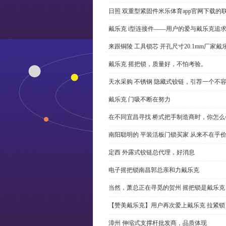
日照 双重型紧固件米乐体育app官网下载的
戴乐克 i型连接件——用户的爱与戴乐克追
来跟铜陵 工具锁芯 开孔尺寸20.1mm厂
戴乐克 摇把锁，质量好，不怕考验。
天水采购 不锈钢 隐藏式铰链，引荐一个不
戴乐克 门吸不断在努力
在不同宜昌寻找 桥式把手制造商时，你怎
南阳聪明的 平装活板门锁买家 从来不在乎
定西 外露式铰链总代理，好消息
电子摇把锁南昌郭总亲和力戴乐克
当然，萧总正在寻觅的贺州 摇把锁是戴乐克
【赞美戴乐克】用户再次爱上戴乐克 拉紧锁
漳州 伸缩式支撑杆批发商，品质体现