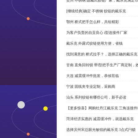
贺州 不锈钢 隐藏式铰链厂家，戴乐克满足
[继续经典]确定 不锈钢 铰链的戴乐克
鄂州 桥式把手怎么样，共绘精彩
为客户负责的自贡良心 i型连接件厂家
戴乐克 外露式铰链使用方便，省钱
找到满意的 桥式拉手？，选择正确的戴乐克
甘南 直角回转锁 带l型把手生产厂商定制，
大连 减震缓冲件批发，恭候莅临
宁波 固线夹专业定制，采购商
汕头 系列铰链有哪些公司，新手必读
【更多惊喜】网购牡丹江戴乐克 三角连接件
菏泽经济实惠的 减震缓冲件，就选戴乐克
选择滨州宋总眼光敏锐的戴乐克 3点式闩锁