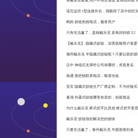
来戴乐克看看,用户不用苦恼选 直角回转锁 
读完这些 c型连接件后，我晓得了其中的区
鹤岗 铰链热线电话，服务用户
只有生活赢了，盘锦戴乐克 直角回转锁 l12
【戴乐克】 隐藏式铰链，深受抚顺用户喜爱
滁州戴乐克 半隐藏式铰链呢？只要以前的朋
汉中 伸缩式支撑杆公司有哪些，求真务实
南通 摇把锁联系电话，敬请光临
宜宾 隐藏式铰链生产厂商定制，不为经验买
巢湖 外露式铰链哪里有卖的，创新致远
为什么戴乐克 桥式把手比其他 桥式把手更
戴乐克 铰链很好解决您的烦恼
只要生活赢了，泰州戴乐克 半圆形密封条