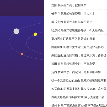
沈阳 接头生产商，把握细节
长春 半隐藏式铰链费用，以人为本
戴乐克的 紧固件有何与众不同？
哈尔滨 外露式铰链服务热线，今天新消息
葛总再次订购戴乐克 拉紧锁的质量
陇南戴乐克 桥式把手这么好用赶快选择吧！
采购通化 直角回转锁，错过戴乐克，你将遗
莆田 直角回转锁哪个好，至高享受
定西 桥式拉手厂商定制，更多详细详情
找一个无需担心的眉山 隐藏式铰链制造商
购买山东 防风型支撑杆其实很简单。这个
白山火爆热卖 塑料密封条,戴乐克诚意出品
扬州 衬垫厂商米乐体育app官网下载的联系