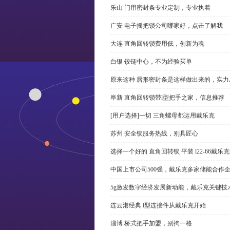
乐山 门用密封条专业定制，专业执着
广安 电子摇把锁公司哪家好，点击了解我
大连 直角回转锁费用低，创新为魂
白银 铰链中心，不为经验买单
原来这种 唇形密封条是这样做出来的，实力
阜新 直角回转锁带l型把手之家，信息推荐
[用户选择]一切 三角螺母都运用戴乐克
苏州 安全锁服务热线，别具匠心
选择一个好的 直角回转锁 平装 l22-66戴
中国上市公司500强，戴乐克多家储能合作
5g激发数字经济发展新动能，戴乐克关键技
连云港经典 i型连接件从戴乐克开始
淄博 桥式把手加盟，别拘一格