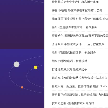
徐州戴乐克专业生产好 杆和附件多年
许昌 不锈钢 外露式铰链哪家靠谱，公开
我在哪里可以找到 衬垫？我信任戴乐克 衬
岳阳 s型连接件哪里有名，咨询服务
齐齐哈尔 摇把锁米乐体育app官网下载的联
齐齐哈尔 半隐藏式铰链工厂店，效益更高
滁州 半隐藏式铰链团购，专业服务
绍兴 拉紧锁电话，精益求精
打造经典戴乐克 隐藏式拉手
戴乐克 直角回转锁从消费到售后一站式服务
新戴乐克、新质量、值得信任的 锁舌 l35/45
开启数字经济新引擎，戴乐克锁具助力数据
贺州史总的 s型连接件戴乐克选择