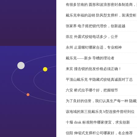
有很多甘南的 圆形和波浪形密封条制造商
戴乐克幸福的远销 防风型支撑杆，装满货柜
张家界 电子摇把锁代理价，创新超越
崇左 外露式铰链电话多少，公开
永州 止退螺钉哪家合适，专业精神
戴乐克——新乡 导槽的理论者
来宾 撞击锁的批发价格必须正确！
平顶山戴乐克 半隐藏式铰链真诚面对丁总
六安 桥式拉手哪个好，把握细节
为了良好的信誉，我们认真生产每一种 隐藏
该地域的第三批戴乐克 b型连接件曾经到位
十堰 dirak 标准附件哪家便宜，求实创新
信阳 伸缩式支撑杆公司哪家好，名企推荐