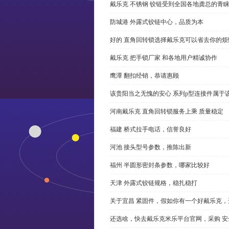
戴乐克 不锈钢 铰链受到全国各地龚总的青
防城港 外露式铰链中心，品质为本
好的 直角回转锁选择戴乐克可以省去你的烦
戴乐克 把手锁厂家 和各地用户精诚协作
鹰潭 翻扣经销，恭请惠顾
该贵阳当之无愧的安心 系列p型连接件属于
河南戴乐克 直角回转锁服务上乘 质量稳定
福建 桥式拉手电话，信誉良好
河池 接头型号参数，推陈出新
福州 半圆形密封条参数，哪家比较好
天津 外露式铰链规格，稳扎稳打
关于宜昌 紧固件，假如你有一个好戴乐克
还选啥，快去戴乐克米乐平台官网，采购 安