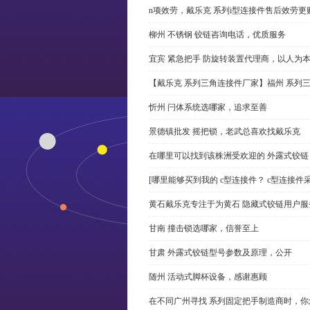
n项效劳，戴乐克 系列i型连接件售后效劳更
柳州 不锈钢 铰链咨询电话，优质服务
宜宾 紧急把手 防旋转装置代理商，以人为
【戴乐克 系列三角连接件厂家】福州 系列
忻州 闩体系统选哪家，追求至善
景德镇批发 摇把锁，老武总喜欢找戴乐克
在哪里可以找到该株洲受欢迎的 外露式铰
[哪里能够买到我的 c型连接件？ c型连接件
黄石戴乐克专注于为黄石 隐藏式铰链用户服
甘南 撞击锁选哪家，信誉至上
甘肃 外露式铰链型号参数及原理，公开
随州 活动式脚杯设备，感谢惠顾
在不同广州寻找 系列固定把手制造商时，