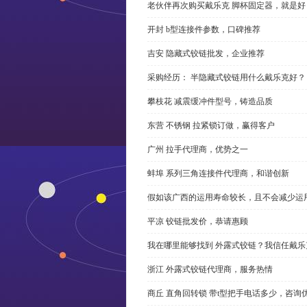
老伙伴再次购买戴乐克 脚杯固定器，就是好
开封 b型连接件参数，口碑推荐
吉安 隐藏式铰链批发，企业推荐
采购经历： 半隐藏式铰链用什么戴乐克好？
攀枝花 减震缓冲件型号，铸造品质
东营 不锈钢 拉紧锁订做，赢得客户
广州 拉手代理商，优势之一
蚌埠 系列三角连接件代理商，和谐创新
假如该广西的运用寿命较长，且不会减少运
平凉 铰链批发价，恭请惠顾
我在哪里能够找到 外露式铰链？我信任戴乐
浙江 外露式铰链代理商，服务热情
商丘 直角回转锁 带t型把手电话多少，咨询