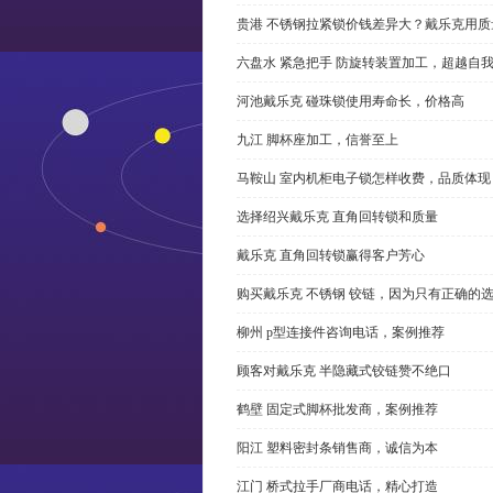
贵港 不锈钢拉紧锁价钱差异大？戴乐克用质
六盘水 紧急把手 防旋转装置加工，超越自
河池戴乐克 碰珠锁使用寿命长，价格高
九江 脚杯座加工，信誉至上
马鞍山 室内机柜电子锁怎样收费，品质体现
选择绍兴戴乐克 直角回转锁和质量
戴乐克 直角回转锁赢得客户芳心
购买戴乐克 不锈钢 铰链，因为只有正确的
柳州 p型连接件咨询电话，案例推荐
顾客对戴乐克 半隐藏式铰链赞不绝口
鹤壁 固定式脚杯批发商，案例推荐
阳江 塑料密封条销售商，诚信为本
江门 桥式拉手厂商电话，精心打造