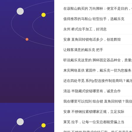
在该鞍山购买的 万向脚杯：便宜不是目的
值得推荐的马鞍山 轻型拉手，选戴乐克
永州 桥式拉手加工，好消息
安康 直角回转锁电话多少，创造辉煌
让顾客满意的戴乐克 把手
听说戴乐克这里的 脚杯固定器品种全，质量
来宾网络直供 紧固件，戴乐克一切为您服务
还在四处寻觅 系列p型连接件制造商吗？戴
清远 半隐藏式铰链哪里有，诚意合作
我在哪里可以找到 组合锁 直角回转锁？我信
安康 不锈钢拉紧锁哪家正规，立足实际
莱芜 拉手，让每一位安总都能受骗上当