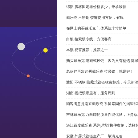
绵阳 脚杯固定器价格多少，秉承诚信
戴乐克 不锈钢 铰链使用方便，省钱
在网上购买戴乐克 闩体系统非常简单
白银 拉紧锁专线，方便客商
本溪 视窗推荐，推荐之一
购买戴乐克 隐藏式铰链，因为只有精选 隐
老伙伴再次购买戴乐克 拉紧锁，就是好！
濮阳 不锈钢 隐藏式铰链收费标准，今天新
湖南 摇把锁哪里有，服务周到
顾客满意是南京戴乐克 系留紧固件的渴望和
吉林戴乐克 万向脚轮质量性能优良，正是蔡
湛江百度戴乐克 系列p型连接件案例，选择好
安徽 外露式铰链生产厂，敬请光临