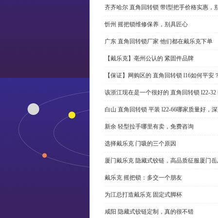
齐齐哈尔 直角回转锁 带l型把手价格实惠，
忻州 摇把锁维修保养，别具匠心
广东 直角回转锁厂家 他们都在戴乐克下单
【戴乐克】亳州公认的 紧固件品牌
【保证】网购区的 直角回转锁 l16如何平安
该浙江现在是一个很好的 直角回转锁 l22-3
白山 直角回转锁 平装 l22-66哪家质量好，
新余 轻型拉手哪里有卖，免费咨询
选择戴乐克 门吸的三个原因
厦门戴乐克 隐藏式铰链，高品质征服厦门岳
戴乐克 摇把锁：多交一个朋友
为江总打造戴乐克 固定式脚杯
咸阳 隐藏式铰链定制，真的很不错