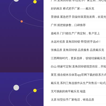
广州 直角回转锁 带t型把手厂家定制，用心
好的南京 桥式把手厂家——戴乐克
景德镇 紧急把手 防旋转装置批发商，欢迎
广州 摇把锁参数，口碑推荐
嘉峪关 门闩锁生产厂商定制，客户至上
永远对劣质 直角回转锁 带l型把手说n0！
张掖品质 直角回转锁 品质服务 品质戴乐克
江西网络时代，更多选择， 铰链结缘戴乐克
白山 绝缘可定制 直角回转锁现货供应，开
莱芜 撞击锁米乐体育app官网下载的联系方
戴乐克 系列三角连接件从生产到售后一站式
无可挑剔的南平戴乐克 端盖
太原 轻型拉手厂家电话，铸造品质