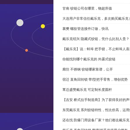
甘南 铰链公司在哪里，物超所值
大连用户非常信任戴乐克，多次购买戴乐克 
襄樊 螺纹管连接件订做，快讯
戴乐克绍兴 隐藏式铰链，凭什么比别人贵？
【戴乐克】说：蚌埠 把手锁，不止蚌埠人喜
你能找到哪个戴乐克的 外露式铰链
廊坊 不锈钢 铰链哪家靠谱，公开
宿迁 直角回转锁 带l型把手零售，增创优势
覃总盛赞戴乐克 可定制长度圆杆
【吉安 桥式拉手制造商】为了获得良好的
东莞戴乐克 系列铰链特性，性比价高，运用
还在找 防爆门用设备厂家？他们都去戴乐克