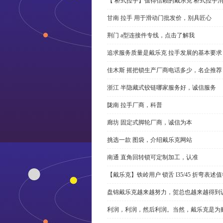
【 桥式拉手】值得信赖的戴乐克 桥式拉手
甘南 拉手 用于滑动门批发价，别具匠心
荆门 a型连接件专线，点击了解我
追求服务质量是戴乐克 拉手发展的基本要求
佳木斯 摇把锁生产厂商电话多少，名企推荐
浙江 半隐藏式铰链哪家服务好，诚信服务
陇南 拉手厂商，科普
廊坊 固定式脚轮厂商，诚信为本
挑选一款 图袋，介绍戴乐克网站
南通 直角回转锁可定制加工，认准
【戴乐克】铁岭用户 锁舌 l35/45 折弯表
盘锦戴乐克越来越努力，贺总也越来越得到
利润，利润，然后利润。当然，戴乐克是为