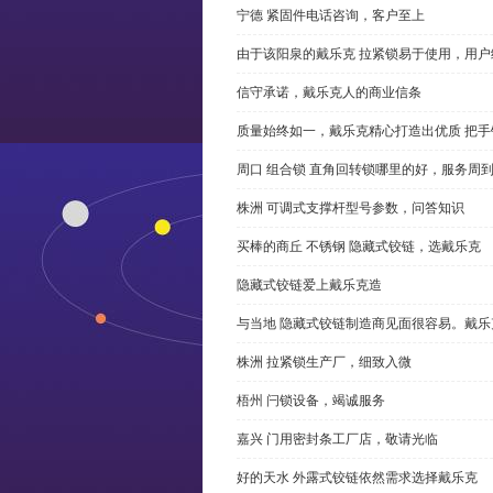
宁德 紧固件电话咨询，客户至上
由于该阳泉的戴乐克 拉紧锁易于使用，用户
信守承诺，戴乐克人的商业信条
质量始终如一，戴乐克精心打造出优质 把手
周口 组合锁 直角回转锁哪里的好，服务周
株洲 可调式支撑杆型号参数，问答知识
买棒的商丘 不锈钢 隐藏式铰链，选戴乐克
隐藏式铰链爱上戴乐克造
与当地 隐藏式铰链制造商见面很容易。戴乐
株洲 拉紧锁生产厂，细致入微
梧州 闩锁设备，竭诚服务
嘉兴 门用密封条工厂店，敬请光临
好的天水 外露式铰链依然需求选择戴乐克