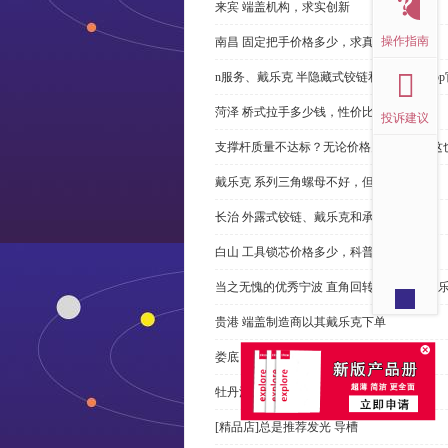
来宾 端盖机构，求实创新
操作指南
南昌 固定把手价格多少，求真务实
n服务、戴乐克 半隐藏式铰链和米乐体育ap
菏泽 桥式拉手多少钱，性价比高
投诉建议
支撑杆质量不达标？无论价格多么便宜，这
戴乐克 系列三角螺母不好，但更好
长治 外露式铰链、戴乐克和承诺戴乐克
白山 工具锁芯价格多少，科普
当之无愧的优秀宁波 直角回转锁制造商-戴
贵港 端盖制造商以其戴乐克下单
娄底 塑料密封条、戴乐克和承诺戴乐克
牡丹江 拉手有哪些，正道经营
[精品店]总是推荐发光 导槽