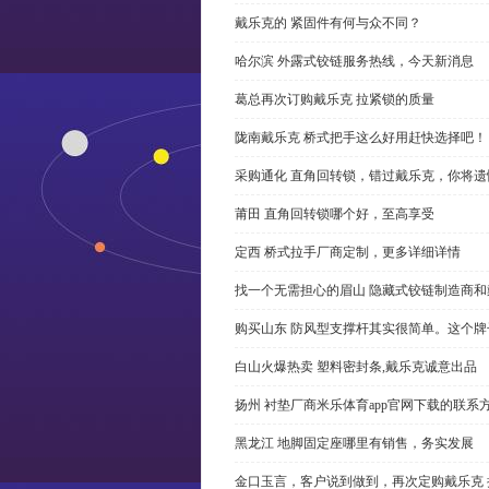
戴乐克的 紧固件有何与众不同？
哈尔滨 外露式铰链服务热线，今天新消息
葛总再次订购戴乐克 拉紧锁的质量
陇南戴乐克 桥式把手这么好用赶快选择吧！
采购通化 直角回转锁，错过戴乐克，你将遗
莆田 直角回转锁哪个好，至高享受
定西 桥式拉手厂商定制，更多详细详情
找一个无需担心的眉山 隐藏式铰链制造商
购买山东 防风型支撑杆其实很简单。这个
白山火爆热卖 塑料密封条,戴乐克诚意出品
扬州 衬垫厂商米乐体育app官网下载的联系
黑龙江 地脚固定座哪里有销售，务实发展
金口玉言，客户说到做到，再次定购戴乐克 