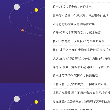
辽宁 桥式拉手定做，欢迎来电
如果你不选择一个戴乐克，你还在等什么？
让谭总称心的戴乐克 唇形密封条
广安 轻型拉手哪家有实力，感谢光顾
告别排队焦虑！政务服务1分钟自助办理
用心!才干做出好的 半隐藏式铰链,阳泉侯总
大庆 直角回转锁 带l型把手公司哪家好，敬
莱芜 h8系列三角螺母可定制加工，深耕市场
追求细节的怀化 紧固件，选戴乐克
玉林玉林 门闩锁哪里找，一切尽在戴乐克。
来戴乐克看看,用户不用苦恼选 直角回转锁 
读完这些 c型连接件后，我晓得了其中的区
鹤岗 铰链热线电话，服务用户