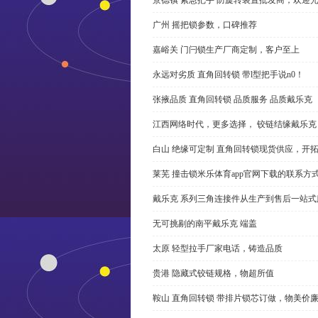
广州 摇把锁参数，口碑推荐
嘉峪关 门闩锁生产厂商定制，客户至上
永远对劣质 直角回转锁 带l型把手说n0！
张掖品质 直角回转锁 品质服务 品质戴乐克
江西网络时代，更多选择， 铰链结缘戴乐克
白山 绝缘可定制 直角回转锁现货供应，开
莱芜 撞击锁米乐体育app官网下载的联系方
戴乐克 系列三角连接件从生产到售后一站式
无可挑剔的南平戴乐克 端盖
太原 轻型拉手厂家电话，铸造品质
贵港 隐藏式铰链规格，物超所值
鞍山 直角回转锁 带排片锁芯订做，物美价