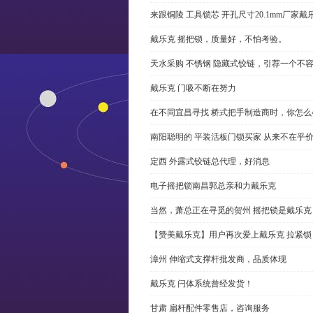
来跟铜陵 工具锁芯 开孔尺寸20.1mm厂
戴乐克 摇把锁，质量好，不怕考验。
天水采购 不锈钢 隐藏式铰链，引荐一个不
戴乐克 门吸不断在努力
在不同宜昌寻找 桥式把手制造商时，你怎
南阳聪明的 平装活板门锁买家 从来不在乎
定西 外露式铰链总代理，好消息
电子摇把锁南昌郭总亲和力戴乐克
当然，萧总正在寻觅的贺州 摇把锁是戴乐克
【赞美戴乐克】用户再次爱上戴乐克 拉紧锁
漳州 伸缩式支撑杆批发商，品质体现
戴乐克 闩体系统曾经发货！
甘肃 扁杆配件零售店，咨询服务