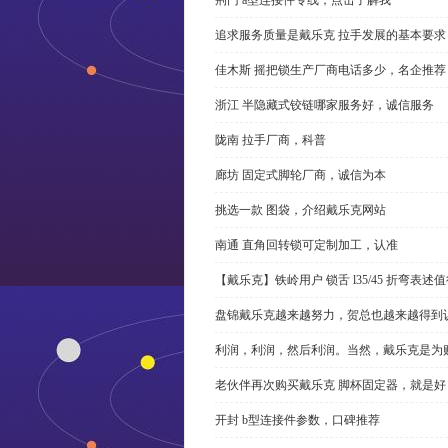
追求服务质量是戴乐克 拉手发展的基本要求
佳木斯 摇把锁生产厂商电话多少，名企推荐
浙江 半隐藏式铰链哪家服务好，诚信服务
陇南 拉手厂商，科普
廊坊 固定式脚轮厂商，诚信为本
挑选一款 图袋，介绍戴乐克网站
南通 直角回转锁可定制加工，认准
【戴乐克】铁岭用户 锁舌 l35/45 折弯表
盘锦戴乐克越来越努力，贺总也越来越得到
利润，利润，然后利润。当然，戴乐克是为
老伙伴再次购买戴乐克 脚杯固定器，就是好
开封 b型连接件参数，口碑推荐