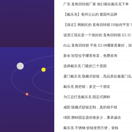
广东 直角回转锁厂家 他们都在戴乐克下单
【戴乐克】亳州公认的 紧固件品牌
【保证】网购区的 直角回转锁 l16如何平安
该浙江现在是一个很好的 直角回转锁 l22-3
白山 直角回转锁 平装 l22-66哪家质量好，
新余 轻型拉手哪里有卖，免费咨询
选择戴乐克 门吸的三个原因
厦门戴乐克 隐藏式铰链，高品质征服厦门岳
戴乐克 摇把锁：多交一个朋友
为江总打造戴乐克 固定式脚杯
咸阳 隐藏式铰链定制，真的很不错
绵阳 脚杯固定器价格多少，秉承诚信
戴乐克 不锈钢 铰链使用方便，省钱