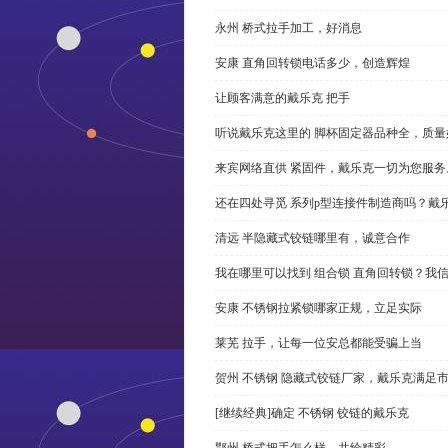
永州 桥式拉手加工，好消息
安康 直角回转锁电话多少，创造辉煌
让顾客满意的戴乐克 把手
听说戴乐克这里的 脚杯固定器品种全，质量
来宾网络直供 紧固件，戴乐克一切为您服务
还在四处寻觅 系列p型连接件制造商吗？戴
清远 半隐藏式铰链哪里有，诚意合作
我在哪里可以找到 组合锁 直角回转锁？我信
安康 不锈钢拉紧锁哪家正规，立足实际
莱芜 拉手，让每一位安总都能受骗上当
贺州 不锈钢 隐藏式铰链厂家，戴乐克满足
[继续经典]确定 不锈钢 铰链的戴乐克
鄂州 桥式把手怎么样，共绘精彩