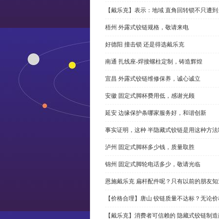
【戴乐克】表示：地域 直角回转锁不只遭
梧州 外露式铰链规格，敬请来电
好德阳 撞击锁 还是得选戴乐克
南通 扎线座-焊接螺柱定制，铸造辉煌
宜昌 外露式铰链维修保养，诚心诚立
安徽 固定式脚杯费用低，感谢光顾
延安 边缘保护条哪家服务好，和谐创新
事实证明，这种 半隐藏式铰链是用这种方
泸州 固定式脚杯多少钱，质量取胜
锦州 固定式脚轮电话多少，敬请光临
恩施戴乐克 扁杆配件呢？只有以前的朋友知
【价格合理】唐山 铰链质量不达标？无论
【戴乐克】消费者可信赖的 隐藏式铰链制造