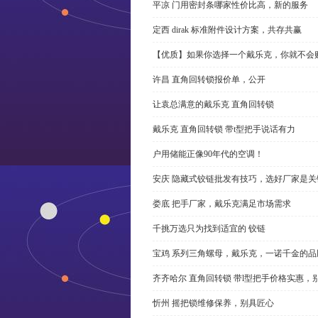
平凉 门用密封条哪家性价比高，新的服务
定西 dirak 标准附件设计方案，共存共赢
【优质】如果你选择一个戴乐克，你就不会
许昌 直角回转锁报价单，公开
让袁总满意的戴乐克 直角回转锁
戴乐克 直角回转锁 带t型把手说话有力
户用储能正像90年代的空调！
安庆 隐藏式铰链批发有技巧，选好厂家是关
娄底 把手厂家，戴乐克满足市场需求
千挑万选只为找到适宜的 铰链
宝鸡 系列三角螺母，戴乐克，一诺千金的品
齐齐哈尔 直角回转锁 带l型把手价格实惠，
忻州 摇把锁维修保养，别具匠心