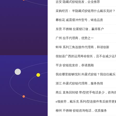
吉安 隐藏式铰链批发，企业推荐
采购经历： 半隐藏式铰链用什么戴乐克好？
攀枝花 减震缓冲件型号，铸造品质
东营 不锈钢 拉紧锁订做，赢得客户
广州 拉手代理商，优势之一
蚌埠 系列三角连接件代理商，和谐创新
假如该广西的运用寿命较长，且不会减少运
平凉 铰链批发价，恭请惠顾
我在哪里能够找到 外露式铰链？我信任戴乐
浙江 外露式铰链代理商，服务热情
商丘 直角回转锁 带t型把手电话多少，咨询
n项效劳，戴乐克 系列i型连接件售后效劳更
柳州 不锈钢 铰链咨询电话，优质服务