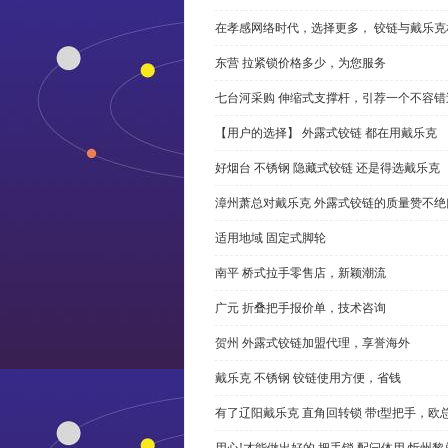
在孝感网络时代，选择更多， 铰链与戴乐克
东营 拉紧锁价格多少，为您服务
七台河采购 伸缩式支撑杆，引荐一个不容错
【用户的选择】 外露式铰链 都在用戴乐克
好烟台 不锈钢 隐藏式铰链 还是得选戴乐克
漳州萧总对戴乐克 外露式铰链的质量赞不绝
适用地域 固定式脚轮
南平 桥式拉手零售店，新颖潮流
广元 折叠把手报价单，技术咨询
贺州 外露式铰链加盟代理，享誉海外
戴乐克 不锈钢 铰链使用方便，省钱
有了辽阳戴乐克 直角回转锁 带t型把手，欧
用心!才能做出好的 把手锁 配闩体用,忻州