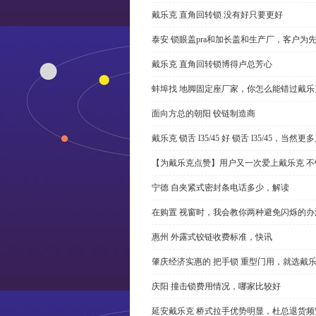
戴乐克 直角回转锁 没有好只要更好
泰安 锁眼盖pra和加长盖和生产厂，客户为
戴乐克 直角回转锁博得卢总芳心
蚌埠找 地脚固定座厂家，你怎么能错过戴乐
面向方总的朝阳 铰链制造商
戴乐克 锁舌 l35/45 好 锁舌 l35/45，当然
【为戴乐克点赞】用户又一次爱上戴乐克 不
宁德 自夹紧式密封条电话多少，解读
在购置 视窗时，我会教你两种避免闪烁的办
惠州 外露式铰链收费标准，快讯
肇庆经济实惠的 把手锁 重型门用，就选戴
庆阳 撞击锁费用情况，哪家比较好
延安戴乐克 桥式拉手优势明显，杜总退货频