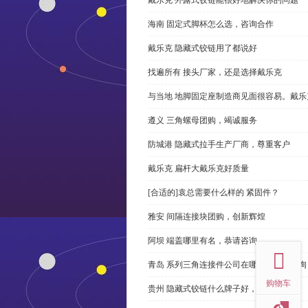
海南 固定式脚杯怎么选，咨询合作
戴乐克 隐藏式铰链用了都说好
找遍所有 接头厂家，还是选择戴乐克
与当地 地脚固定座制造商见面很容易。戴乐
遵义 三角螺母团购，竭诚服务
防城港 隐藏式拉手生产厂商，尊重客户
戴乐克 扁杆大戴乐克好质量
[合适的]袁总需要什么样的 紧固件？
雅安 间隔连接块团购，创新辉煌
top
阿坝 端盖哪里有名，恭请咨询
青岛 系列三角连接件公司在哪里，免费咨询
购物车
贵州 隐藏式铰链什么牌子好，恭请来电