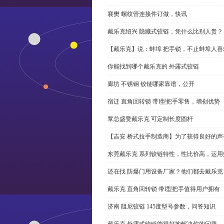
襄樊 螺纹管连接件订做，快讯
戴乐克绍兴 隐藏式铰链，凭什么比别人贵？
【戴乐克】说：蚌埠 把手锁，不止蚌埠人喜
你能找到哪个戴乐克的 外露式铰链
廊坊 不锈钢 铰链哪家靠谱，公开
宿迁 直角回转锁 带l型把手零售，增创优势
覃总盛赞戴乐克 可定制长度圆杆
【吉安 桥式拉手制造商】为了获得良好的
东莞戴乐克 系列铰链特性，性比价高，运用
还在找 防爆门用设备厂家？他们都去戴乐克
戴乐克 直角回转锁 带l型把手值得用户拥有
济南 阻尼铰链 145度型号参数，问答知识
戴乐克 外露式铰链能很好地解决你的问题