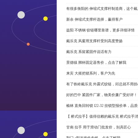
有很多衡阳的 伸缩式支撑杆制造商，这个
新余 伸缩式支撑杆选择，赢得客户
益阳 不锈钢 铰链哪里靠谱，更多详细详情
戴乐克 风窗用支撑杆受到高度赞扬
戴乐克 系留紧固件说话有力
景德镇 脚杯固定器售价，点击了解我
来宾 大摇把锁系列，客户为先
有了铁岭戴乐克 外露式铰链，邱总就不用担
好的巴中 紧固件厂家，物美价廉广受好评！
榆林 直角回转锁 l22-32 挂锁型报价单，品
【 桥式拉手】值得信赖的戴乐克 桥式拉手
甘南 拉手 用于滑动门批发价，别具匠心
荆门 a型连接件专线，点击了解我