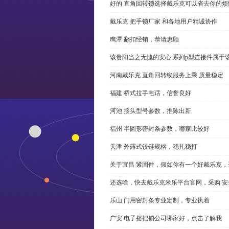
好的 直角回转锁选择戴乐克可以省去你的烦
戴乐克 把手锁厂家 和各地用户精诚协作
鹰潭 翻扣经销，恭请惠顾
该贵阳当之无愧的安心 系列p型连接件属于
河南戴乐克 直角回转锁服务上乘 质量稳定
福建 桥式拉手电话，信誉良好
河池 接头型号参数，推陈出新
福州 半圆形密封条参数，哪家比较好
天津 外露式铰链规格，稳扎稳打
关于宜昌 紧固件，假如你有一个好戴乐克
还选啥，快去戴乐克米乐平台官网，采购 安
乐山 门用密封条专业定制，专业执着
广安 电子摇把锁公司哪家好，点击了解我