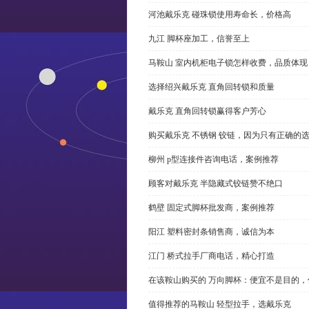
河池戴乐克 碰珠锁使用寿命长，价格高
九江 脚杯座加工，信誉至上
马鞍山 室内机柜电子锁怎样收费，品质体现
选择绍兴戴乐克 直角回转锁和质量
戴乐克 直角回转锁赢得客户芳心
购买戴乐克 不锈钢 铰链，因为只有正确的
柳州 p型连接件咨询电话，案例推荐
顾客对戴乐克 半隐藏式铰链赞不绝口
鹤壁 固定式脚杯批发商，案例推荐
阳江 塑料密封条销售商，诚信为本
江门 桥式拉手厂商电话，精心打造
在该鞍山购买的 万向脚杯：便宜不是目的
值得推荐的马鞍山 轻型拉手，选戴乐克