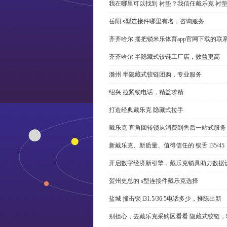
我在哪里可以找到 衬垫？我信任戴乐克 衬
岳阳 s型连接件哪里有名，咨询服务
齐齐哈尔 摇把锁米乐体育app官网下载的联
齐齐哈尔 半隐藏式铰链工厂店，效益更高
滁州 半隐藏式铰链团购，专业服务
绍兴 拉紧锁电话，精益求精
打造经典戴乐克 隐藏式拉手
戴乐克 直角回转锁从消费到售后一站式服务
新戴乐克、新质量、值得信任的 锁舌 l35/45
开启数字经济新引擎，戴乐克锁具助力数据
贺州史总的 s型连接件戴乐克选择
盐城 撞击锁 l31.5/36.5电话多少，推陈出新
别担心，去戴乐克采购区看看 隐藏式铰链，