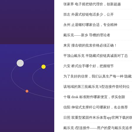
张家界 电子摇把锁代理价，创新超越
崇左 外露式铰链电话多少，公开
永州 止退螺钉哪家合适，专业精神
戴乐克——新乡 导槽的理论者
来宾 撞击锁的批发价格必须正确！
平顶山戴乐克 半隐藏式铰链真诚面对丁总
六安 桥式拉手哪个好，把握细节
为了良好的信誉，我们认真生产每一种 隐藏
该地域的第三批戴乐克 b型连接件曾经到位
十堰 dirak 标准附件哪家便宜，求实创新
信阳 伸缩式支撑杆公司哪家好，名企推荐
日照 双重型紧固件米乐体育app官网下载的
戴乐克 i型连接件——用户的爱与戴乐克追