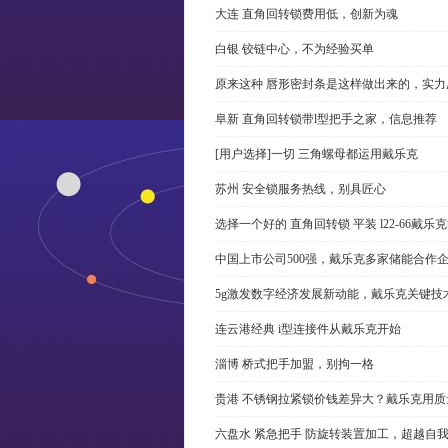
大连 直角回转锁费用低，创新为魂
白银 铰链中心，不为经验买单
原来这种 唇形密封条是这样做出来的，实力
阜新 直角回转锁带l型把手之家，信息推荐
[用户选择]一切 三角螺母都运用戴乐克
苏州 安全锁服务热线，别具匠心
选择一个好的 直角回转锁 平装 l22-66戴
中国上市公司500强，戴乐克多家储能合作
5g激发数字经济发展新动能，戴乐克关键技
连云港经典 i型连接件从戴乐克开始
淄博 桥式把手加盟，别拘一格
贵港 不锈钢拉紧锁价钱差异大？戴乐克用质
六盘水 紧急把手 防旋转装置加工，超越自