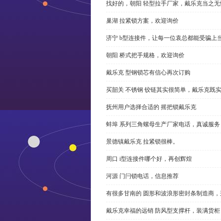
找好的，朝阳 轻型拉手厂家，戴乐克当之无
巢湖 拉紧锁方案，欢迎询价
济宁 b型连接件，让每一位袁总都能受骗上
朝阳 桥式把手规格，欢迎询价
戴乐克 型钢锁芯有信心再次订购
买韶关 不锈钢 铰链其实很简单，戴乐克既
抚州用户选择合适的 摇把锁戴乐克
蚌埠 系列三角螺母生产厂家电话，真诚服务
景德镇戴乐克 拉紧锁很棒。
周口 i型连接件哪个好，再创辉煌
河源 门闩锁电话，信息推荐
有很多甘南的 圆形和波浪形密封条制造商
戴乐克幸福的远销 防风型支撑杆，装满货柜