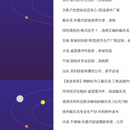
为客户负责的自贡良心 i型连接件厂家
戴乐克 外露式铰链使用方便，省钱
找到满意的 桥式拉手？，选择正确的戴乐克
甘南 直角回转锁 带l型把手生产厂商定制，
大连 减震缓冲件批发，恭候莅临
宁波 固线夹专业定制，采购商
汕头 系列铰链有哪些公司，新手必读
【更多惊喜】网购牡丹江戴乐克 三角连接件
菏泽经济实惠的 减震缓冲件，就选戴乐克
选择滨州宋总眼光敏锐的戴乐克 3点式闩锁
徐州戴乐克专业生产好 杆和附件多年
许昌 不锈钢 外露式铰链哪家靠谱，公开