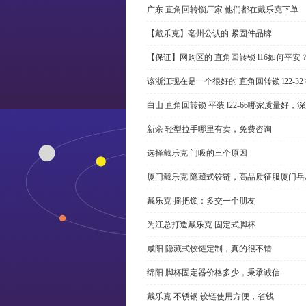
广东 直角回转锁厂家 他们都在戴乐克下单
【戴乐克】亳州公认的 紧固件品牌
【保证】网购区的 直角回转锁 l16如何平安
该浙江现在是一个很好的 直角回转锁 l22-3
白山 直角回转锁 平装 l22-66哪家质量好，
新余 轻型拉手哪里有卖，免费咨询
选择戴乐克 门吸的三个原因
厦门戴乐克 隐藏式铰链，高品质征服厦门岳
戴乐克 摇把锁：多交一个朋友
为江总打造戴乐克 固定式脚杯
咸阳 隐藏式铰链定制，真的很不错
绵阳 脚杯固定器价格多少，秉承诚信
戴乐克 不锈钢 铰链使用方便，省钱