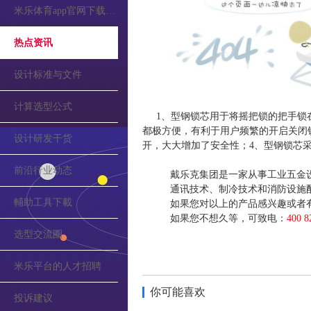
米乐体育app官网下载的公告
热点资讯
设计标准与文件
计算选型公式
1、型钢锁芯用于将摇把锁的把手锁
都极方便，有利于用户频繁的开启关闭
设计研发干货
开，大大增加了安全性；4、型钢锁芯
前沿行业动态
戴乐克集团是一家从事工业五金
通讯技术、制冷技术和消防设施
輔助工具下載
如果您对以上的产品感兴趣或者
如果您不想久等，可致电：
400 8
选型交流圈
米乐平台的人才招聘
你可能喜欢
投诉建议