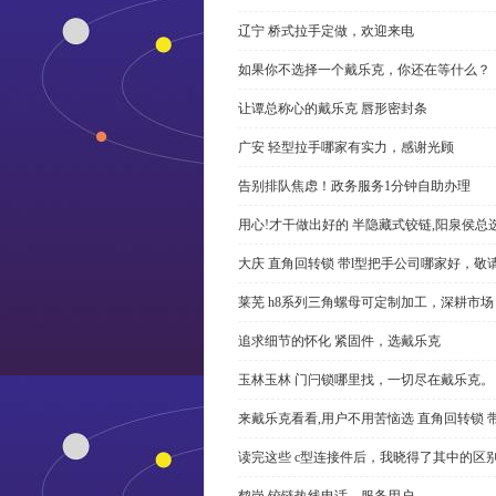
辽宁 桥式拉手定做，欢迎来电
如果你不选择一个戴乐克，你还在等什么？
让谭总称心的戴乐克 唇形密封条
广安 轻型拉手哪家有实力，感谢光顾
告别排队焦虑！政务服务1分钟自助办理
用心!才干做出好的 半隐藏式铰链,阳泉侯总
大庆 直角回转锁 带l型把手公司哪家好，敬
莱芜 h8系列三角螺母可定制加工，深耕市场
追求细节的怀化 紧固件，选戴乐克
玉林玉林 门闩锁哪里找，一切尽在戴乐克。
来戴乐克看看,用户不用苦恼选 直角回转锁 
读完这些 c型连接件后，我晓得了其中的区
鹤岗 铰链热线电话，服务用户