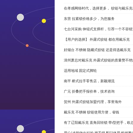
在孝感网络时代，选择更多， 铰链与戴乐克
东营 拉紧锁价格多少，为您服务
七台河采购 伸缩式支撑杆，引荐一个不容错
【用户的选择】 外露式铰链 都在用戴乐克
好烟台 不锈钢 隐藏式铰链 还是得选戴乐克
漳州萧总对戴乐克 外露式铰链的质量赞不绝
适用地域 固定式脚轮
南平 桥式拉手零售店，新颖潮流
广元 折叠把手报价单，技术咨询
贺州 外露式铰链加盟代理，享誉海外
戴乐克 不锈钢 铰链使用方便，省钱
有了辽阳戴乐克 直角回转锁 带t型把手，欧
用心!才能做出好的 把手锁 配闩体用,忻州