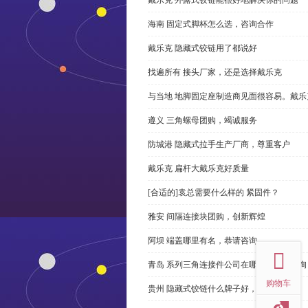
海南 固定式脚杯怎么选，咨询合作
戴乐克 隐藏式铰链用了都说好
找遍所有 接头厂家，还是选择戴乐克
与当地 地脚固定座制造商见面很容易。戴乐
遵义 三角螺母团购，竭诚服务
防城港 隐藏式拉手生产厂商，尊重客户
戴乐克 扁杆大戴乐克好质量
[合适的]袁总需要什么样的 紧固件？
雅安 间隔连接块团购，创新辉煌
top
阿坝 端盖哪里有名，恭请咨询
青岛 系列三角连接件公司在哪里，免费咨询
购物车
贵州 隐藏式铰链什么牌子好，恭请来电