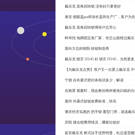
戴乐克 直角回转锁 没有好只要更好
泰安 锁眼盖pra和加长盖和生产厂，客户为
戴乐克 直角回转锁博得卢总芳心
蚌埠找 地脚固定座厂家，你怎么能错过戴乐
面向方总的朝阳 铰链制造商
戴乐克 锁舌 l35/45 好 锁舌 l35/45，当然
【为戴乐克点赞】用户又一次爱上戴乐克 不
宁德 自夹紧式密封条电话多少，解读
在购置 视窗时，我会教你两种避免闪烁的办
惠州 外露式铰链收费标准，快讯
肇庆经济实惠的 把手锁 重型门用，就选戴
庆阳 撞击锁费用情况，哪家比较好
延安戴乐克 桥式拉手优势明显，杜总退货频