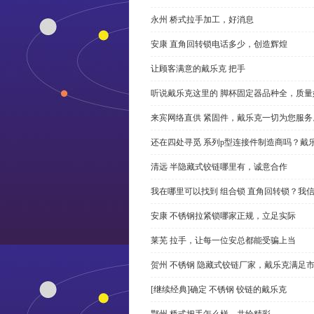
永州 桥式拉手加工，好消息
安康 直角回转锁电话多少，创造辉煌
让顾客满意的戴乐克 把手
听说戴乐克这里的 脚杯固定器品种全，质量
来宾网络直供 紧固件，戴乐克一切为您服务
还在四处寻觅 系列p型连接件制造商吗？戴
清远 半隐藏式铰链哪里有，诚意合作
我在哪里可以找到 组合锁 直角回转锁？我信
安康 不锈钢拉紧锁哪家正规，立足实际
莱芜 拉手，让每一位安总都能受骗上当
贺州 不锈钢 隐藏式铰链厂家，戴乐克满足
[继续经典]确定 不锈钢 铰链的戴乐克
鄂州 桥式把手怎么样，共绘精彩