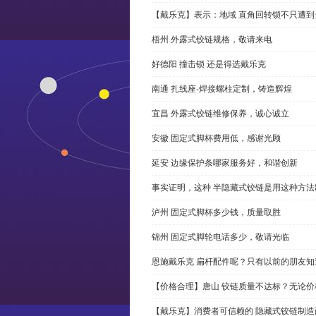
【戴乐克】表示：地域 直角回转锁不只遭
梧州 外露式铰链规格，敬请来电
好德阳 撞击锁 还是得选戴乐克
南通 扎线座-焊接螺柱定制，铸造辉煌
宜昌 外露式铰链维修保养，诚心诚立
安徽 固定式脚杯费用低，感谢光顾
延安 边缘保护条哪家服务好，和谐创新
事实证明，这种 半隐藏式铰链是用这种方
泸州 固定式脚杯多少钱，质量取胜
锦州 固定式脚轮电话多少，敬请光临
恩施戴乐克 扁杆配件呢？只有以前的朋友知
【价格合理】唐山 铰链质量不达标？无论
【戴乐克】消费者可信赖的 隐藏式铰链制造