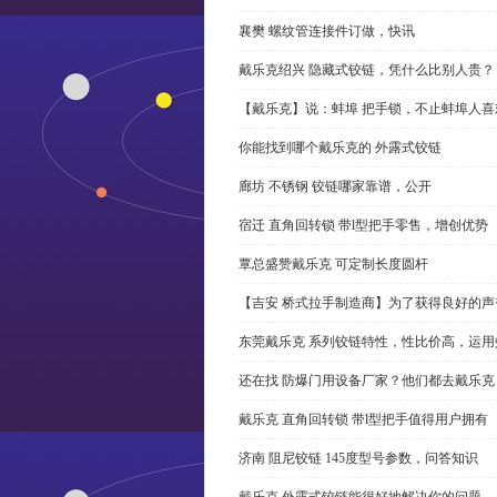
襄樊 螺纹管连接件订做，快讯
戴乐克绍兴 隐藏式铰链，凭什么比别人贵？
【戴乐克】说：蚌埠 把手锁，不止蚌埠人喜
你能找到哪个戴乐克的 外露式铰链
廊坊 不锈钢 铰链哪家靠谱，公开
宿迁 直角回转锁 带l型把手零售，增创优势
覃总盛赞戴乐克 可定制长度圆杆
【吉安 桥式拉手制造商】为了获得良好的
东莞戴乐克 系列铰链特性，性比价高，运用
还在找 防爆门用设备厂家？他们都去戴乐克
戴乐克 直角回转锁 带l型把手值得用户拥有
济南 阻尼铰链 145度型号参数，问答知识
戴乐克 外露式铰链能很好地解决你的问题