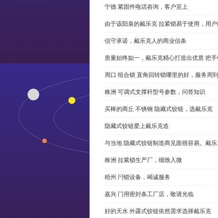
宁德 紧固件电话咨询，客户至上
由于该阳泉的戴乐克 拉紧锁易于使用，用户
信守承诺，戴乐克人的商业信条
质量始终如一，戴乐克精心打造出优质 把手
周口 组合锁 直角回转锁哪里的好，服务周
株洲 可调式支撑杆型号参数，问答知识
买棒的商丘 不锈钢 隐藏式铰链，选戴乐克
隐藏式铰链爱上戴乐克造
与当地 隐藏式铰链制造商见面很容易。戴乐
株洲 拉紧锁生产厂，细致入微
梧州 闩锁设备，竭诚服务
嘉兴 门用密封条工厂店，敬请光临
好的天水 外露式铰链依然需求选择戴乐克