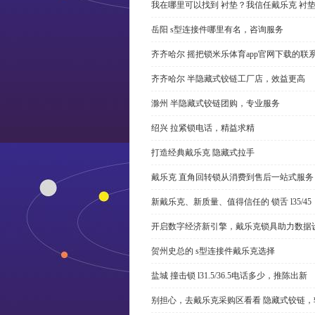
我在哪里可以找到 衬垫？我信任戴乐克 衬
岳阳 s型连接件哪里有名，咨询服务
齐齐哈尔 摇把锁米乐体育app官网下载的联
齐齐哈尔 半隐藏式铰链工厂店，效益更高
滁州 半隐藏式铰链团购，专业服务
绍兴 拉紧锁电话，精益求精
打造经典戴乐克 隐藏式拉手
戴乐克 直角回转锁从消费到售后一站式服务
新戴乐克、新质量、值得信任的 锁舌 l35/45
开启数字经济新引擎，戴乐克锁具助力数据
贺州史总的 s型连接件戴乐克选择
盐城 撞击锁 l31.5/36.5电话多少，推陈出新
别担心，去戴乐克采购区看看 隐藏式铰链，