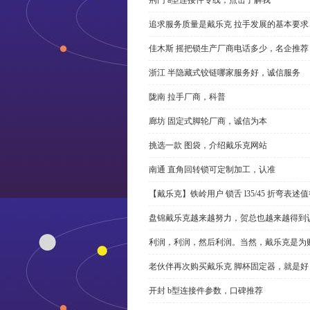
追求服务质量是戴乐克 拉手发展的基本要求
佳木斯 摇把锁生产厂商电话多少，名企推荐
浙江 半隐藏式铰链哪家服务好，诚信服务
陇南 拉手厂商，科普
廊坊 固定式脚轮厂商，诚信为本
挑选一款 图袋，介绍戴乐克网站
南通 直角回转锁可定制加工，认准
【戴乐克】铁岭用户 锁舌 l35/45 折弯表
盘锦戴乐克越来越努力，贺总也越来越得到
利润，利润，然后利润。当然，戴乐克是为
老伙伴再次购买戴乐克 脚杯固定器，就是好
开封 b型连接件参数，口碑推荐