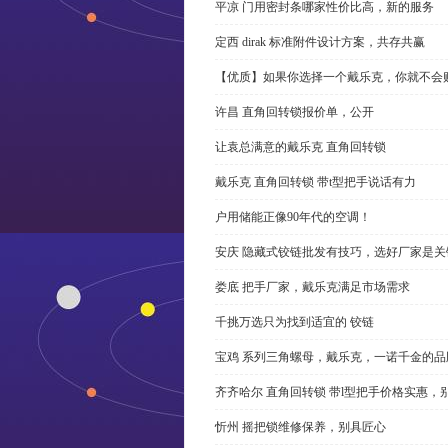
平凉 门用密封条哪家性价比高，新的服务
定西 dirak 标准附件设计方案，共存共赢
【优质】如果你选择一个戴乐克，你就不会
许昌 直角回转锁报价单，公开
让袁总满意的戴乐克 直角回转锁
戴乐克 直角回转锁 带t型把手说话有力
户用储能正像90年代的空调！
安庆 隐藏式铰链批发有技巧，选好厂家是关
娄底 把手厂家，戴乐克满足市场需求
千挑万选只为找到适宜的 铰链
宝鸡 系列三角螺母，戴乐克，一诺千金的品
齐齐哈尔 直角回转锁 带l型把手价格实惠，
忻州 摇把锁维修保养，别具匠心