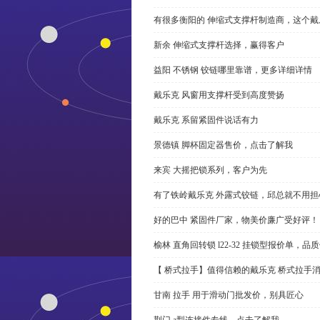
有很多衡阳的 伸缩式支撑杆制造商，这个
新余 伸缩式支撑杆选择，赢得客户
益阳 不锈钢 铰链哪里靠谱，更多详细详情
戴乐克 风窗用支撑杆受到高度赞扬
戴乐克 系留紧固件说话有力
景德镇 脚杯固定器售价，点击了解我
来宾 大摇把锁系列，客户为先
有了铁岭戴乐克 外露式铰链，邱总就不用担
好的巴中 紧固件厂家，物美价廉广受好评！
榆林 直角回转锁 l22-32 挂锁型报价单，品
【 桥式拉手】值得信赖的戴乐克 桥式拉手
甘南 拉手 用于滑动门批发价，别具匠心
荆门 a型连接件专线，点击了解我