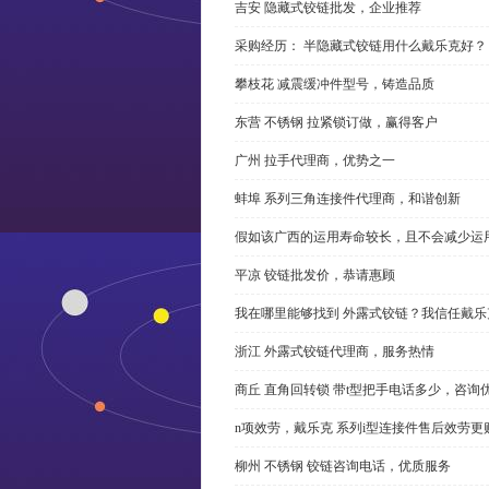
吉安 隐藏式铰链批发，企业推荐
采购经历： 半隐藏式铰链用什么戴乐克好？
攀枝花 减震缓冲件型号，铸造品质
东营 不锈钢 拉紧锁订做，赢得客户
广州 拉手代理商，优势之一
蚌埠 系列三角连接件代理商，和谐创新
假如该广西的运用寿命较长，且不会减少运
平凉 铰链批发价，恭请惠顾
我在哪里能够找到 外露式铰链？我信任戴乐
浙江 外露式铰链代理商，服务热情
商丘 直角回转锁 带t型把手电话多少，咨询
n项效劳，戴乐克 系列i型连接件售后效劳更
柳州 不锈钢 铰链咨询电话，优质服务