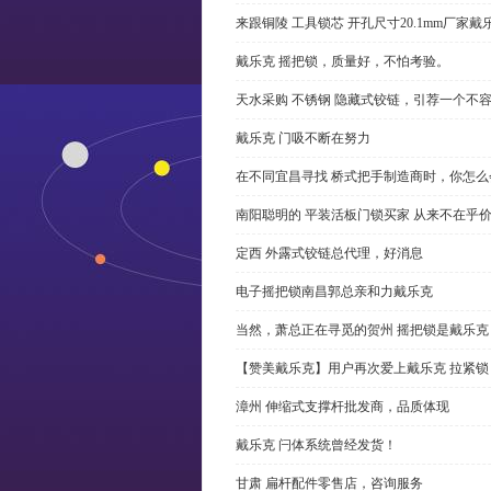
来跟铜陵 工具锁芯 开孔尺寸20.1mm厂
戴乐克 摇把锁，质量好，不怕考验。
天水采购 不锈钢 隐藏式铰链，引荐一个不
戴乐克 门吸不断在努力
在不同宜昌寻找 桥式把手制造商时，你怎
南阳聪明的 平装活板门锁买家 从来不在乎
定西 外露式铰链总代理，好消息
电子摇把锁南昌郭总亲和力戴乐克
当然，萧总正在寻觅的贺州 摇把锁是戴乐克
【赞美戴乐克】用户再次爱上戴乐克 拉紧锁
漳州 伸缩式支撑杆批发商，品质体现
戴乐克 闩体系统曾经发货！
甘肃 扁杆配件零售店，咨询服务