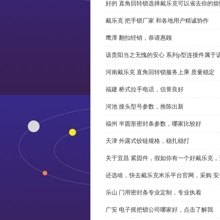
好的 直角回转锁选择戴乐克可以省去你的烦
戴乐克 把手锁厂家 和各地用户精诚协作
鹰潭 翻扣经销，恭请惠顾
该贵阳当之无愧的安心 系列p型连接件属于
河南戴乐克 直角回转锁服务上乘 质量稳定
福建 桥式拉手电话，信誉良好
河池 接头型号参数，推陈出新
福州 半圆形密封条参数，哪家比较好
天津 外露式铰链规格，稳扎稳打
关于宜昌 紧固件，假如你有一个好戴乐克
还选啥，快去戴乐克米乐平台官网，采购 安
乐山 门用密封条专业定制，专业执着
广安 电子摇把锁公司哪家好，点击了解我