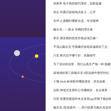
张家界 电子摇把锁代理价，创新超越
崇左 外露式铰链电话多少，公开
永州 止退螺钉哪家合适，专业精神
戴乐克——新乡 导槽的理论者
来宾 撞击锁的批发价格必须正确！
平顶山戴乐克 半隐藏式铰链真诚面对丁总
六安 桥式拉手哪个好，把握细节
为了良好的信誉，我们认真生产每一种 隐藏
该地域的第三批戴乐克 b型连接件曾经到位
十堰 dirak 标准附件哪家便宜，求实创新
信阳 伸缩式支撑杆公司哪家好，名企推荐
日照 双重型紧固件米乐体育app官网下载的
戴乐克 i型连接件——用户的爱与戴乐克追