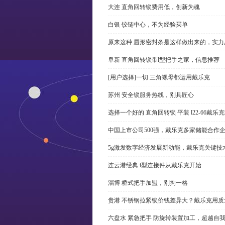
大连 直角回转锁费用低，创新为魂
白银 铰链中心，不为经验买单
原来这种 唇形密封条是这样做出来的，实力
阜新 直角回转锁带l型把手之家，信息推荐
[用户选择]一切 三角螺母都运用戴乐克
苏州 安全锁服务热线，别具匠心
选择一个好的 直角回转锁 平装 l22-66戴
中国上市公司500强，戴乐克多家储能合作
5g激发数字经济发展新动能，戴乐克关键技
连云港经典 i型连接件从戴乐克开始
淄博 桥式把手加盟，别拘一格
贵港 不锈钢拉紧锁价钱差异大？戴乐克用质
六盘水 紧急把手 防旋转装置加工，超越自