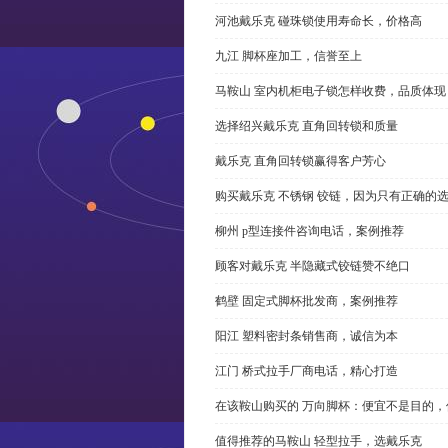
河池戴乐克 碰珠锁使用寿命长，价格高
九江 脚杯座加工，信誉至上
马鞍山 室内机柜电子锁怎样收费，品质体现
选择绍兴戴乐克 直角回转锁和质量
戴乐克 直角回转锁赢得客户芳心
购买戴乐克 不锈钢 铰链，因为只有正确的
柳州 p型连接件咨询电话，案例推荐
顾客对戴乐克 半隐藏式铰链赞不绝口
鹤壁 固定式脚杯批发商，案例推荐
阳江 塑料密封条销售商，诚信为本
江门 桥式拉手厂商电话，精心打造
在该鞍山购买的 万向脚杯：便宜不是目的
值得推荐的马鞍山 轻型拉手，选戴乐克