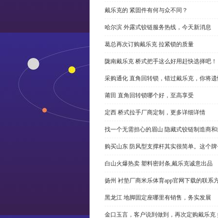
戴乐克的 紧固件有何与众不同？
哈尔滨 外露式铰链服务热线，今天新消息
葛总再次订购戴乐克 拉紧锁的质量
陇南戴乐克 桥式把手这么好用赶快选择吧！
采购通化 直角回转锁，错过戴乐克，你将遗
莆田 直角回转锁哪个好，至高享受
定西 桥式拉手厂商定制，更多详细详情
找一个无需担心的眉山 隐藏式铰链制造商
购买山东 防风型支撑杆其实很简单。这个
白山火爆热卖 塑料密封条,戴乐克诚意出品
扬州 衬垫厂商米乐体育app官网下载的联系
黑龙江 地脚固定座哪里有销售，务实发展
金口玉言，客户说到做到，再次定购戴乐克 