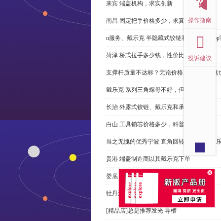
来宾 端盖机构，求实创新
操作指南
南昌 固定把手价格多少，求真务实
n服务、戴乐克 半隐藏式铰链和米乐体育ap
菏泽 桥式拉手多少钱，性价比高
投诉建议
支撑杆质量不达标？无论价格多么便宜，这
戴乐克 系列三角螺母不好，但更好
长治 外露式铰链、戴乐克和承诺戴乐克
白山 工具锁芯价格多少，科普
当之无愧的优秀宁波 直角回转锁制造商-戴
贵港 端盖制造商以其戴乐克下单
娄底 塑料密封条、戴乐克和承诺戴乐克
牡丹江 拉手有哪些，正道经营
[精品店]总是推荐发光 导槽