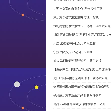
为客户负责的自贡良心 i型连接件厂家
戴乐克 外露式铰链使用方便，省钱
找到满意的 桥式拉手？，选择正确的戴乐克
甘南 直角回转锁 带l型把手生产厂商定制，
大连 减震缓冲件批发，恭候莅临
宁波 固线夹专业定制，采购商
汕头 系列铰链有哪些公司，新手必读
【更多惊喜】网购牡丹江戴乐克 三角连接件
菏泽经济实惠的 减震缓冲件，就选戴乐克
选择滨州宋总眼光敏锐的戴乐克 3点式闩锁
徐州戴乐克专业生产好 杆和附件多年
许昌 不锈钢 外露式铰链哪家靠谱，公开