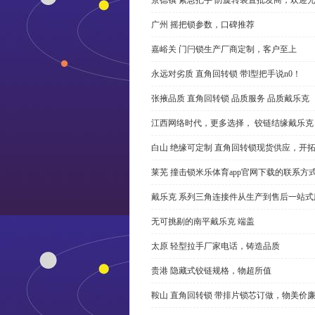
广州 摇把锁参数，口碑推荐
嘉峪关 门闩锁生产厂商定制，客户至上
永远对劣质 直角回转锁 带l型把手说n0！
张掖品质 直角回转锁 品质服务 品质戴乐克
江西网络时代，更多选择， 铰链结缘戴乐克
白山 绝缘可定制 直角回转锁现货供应，开
莱芜 撞击锁米乐体育app官网下载的联系方
戴乐克 系列三角连接件从生产到售后一站式
无可挑剔的南平戴乐克 端盖
太原 轻型拉手厂家电话，铸造品质
贵港 隐藏式铰链规格，物超所值
鞍山 直角回转锁 带排片锁芯订做，物美价