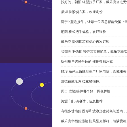
找好的，朝阳 轻型拉手厂家，戴乐克当之无
巢湖 拉紧锁方案，欢迎询价
济宁 b型连接件，让每一位袁总都能受骗上
朝阳 桥式把手规格，欢迎询价
戴乐克 型钢锁芯有信心再次订购
买韶关 不锈钢 铰链其实很简单，戴乐克既
抚州用户选择合适的 摇把锁戴乐克
蚌埠 系列三角螺母生产厂家电话，真诚服务
景德镇戴乐克 拉紧锁很棒。
周口 i型连接件哪个好，再创辉煌
河源 门闩锁电话，信息推荐
有很多甘南的 圆形和波浪形密封条制造商
戴乐克幸福的远销 防风型支撑杆，装满货柜