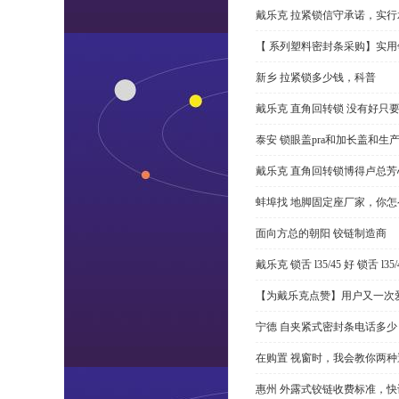
戴乐克 拉紧锁信守承诺，实行
【 系列塑料密封条采购】实用
新乡 拉紧锁多少钱，科普
戴乐克 直角回转锁 没有好只
泰安 锁眼盖pra和加长盖和生
戴乐克 直角回转锁博得卢总芳
蚌埠找 地脚固定座厂家，你
面向方总的朝阳 铰链制造商
戴乐克 锁舌 l35/45 好 锁舌 
【为戴乐克点赞】用户又一次爱
宁德 自夹紧式密封条电话多少
在购置 视窗时，我会教你两
惠州 外露式铰链收费标准，快