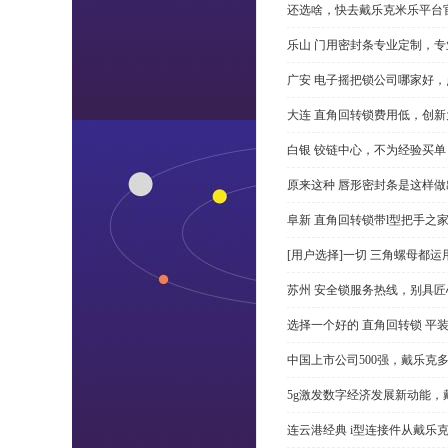
还选啥，快去戴乐克米乐平台
乐山 门用密封条专业定制，专
广安 电子摇把锁公司哪家好
大连 直角回转锁费用低，创新
白银 铰链中心，不为经验买单
原来这种 唇形密封条是这样
阜新 直角回转锁带l型把手之
[用户选择]一切 三角螺母都运
苏州 安全锁服务热线，别具匠
选择一个好的 直角回转锁 平装 
中国上市公司500强，戴乐克
5g激发数字经济发展新动能，
连云港经典 i型连接件从戴乐