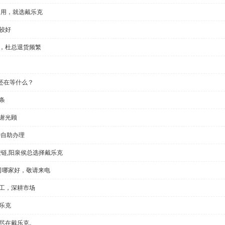
门用，就选戴乐克
较好
显，杜总退货频繁
还在等什么？
条
谢光顾
钟自助办理
铰链,阳泉侯总选择戴乐克
公司哪家好，敬请来电
加工，深耕市场
乐克
切尽在戴乐克。