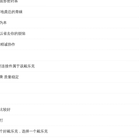
半圆形密封条
各地龚总的青睐
为本
可以省去你的烦恼
户精诚协作
型连接件属于该戴乐克
乘 质量稳定
比较好
打
一个好戴乐克，选择一个戴乐克