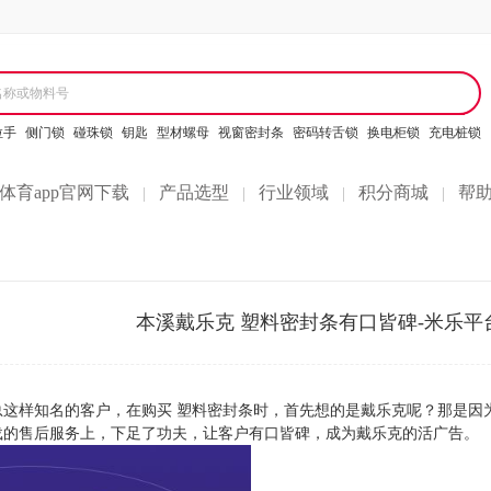
名称或物料号
拉手
侧门锁
碰珠锁
钥匙
型材螺母
视窗密封条
密码转舌锁
换电柜锁
充电桩锁
体育app官网下载
产品选型
行业领域
积分商城
帮
|
|
|
|
本溪戴乐克 塑料密封条有口皆碑-米乐平
这样知名的客户，在购买 塑料密封条时，首先想的是戴乐克呢？那是因
下载的售后服务上，下足了功夫，让客户有口皆碑，成为戴乐克的活广告。