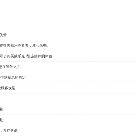
质量
回转锁去戴乐克看看，放心釆购。
示了购买戴乐克 l型连接件的体验
还在等什么？
链得到翟总的肯定
受顾客欢迎
着
赴
全，共存共赢