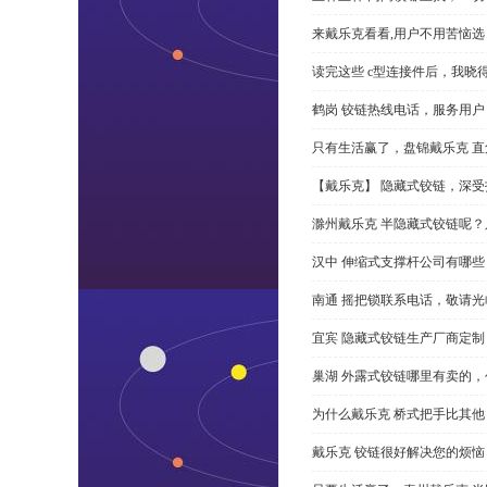
来戴乐克看看,用户不用苦恼选 
读完这些 c型连接件后，我晓
鹤岗 铰链热线电话，服务用户
只有生活赢了，盘锦戴乐克 直角
【戴乐克】 隐藏式铰链，深
滁州戴乐克 半隐藏式铰链呢
汉中 伸缩式支撑杆公司有哪
南通 摇把锁联系电话，敬请光
宜宾 隐藏式铰链生产厂商定
巢湖 外露式铰链哪里有卖的，
为什么戴乐克 桥式把手比其他
戴乐克 铰链很好解决您的烦恼