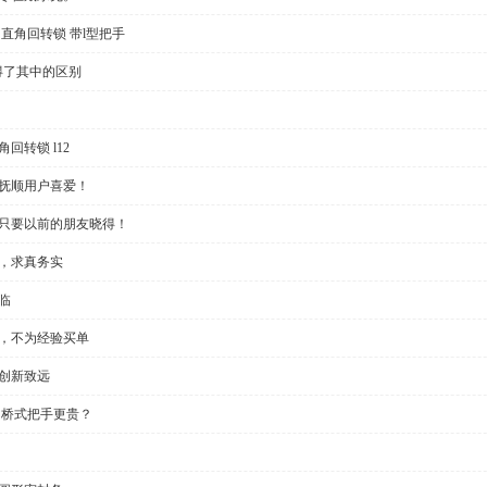
直角回转锁 带l型把手
得了其中的区别
回转锁 l12
受抚顺用户喜爱！
？只要以前的朋友晓得！
些，求真务实
临
制，不为经验买单
创新致远
 桥式把手更贵？