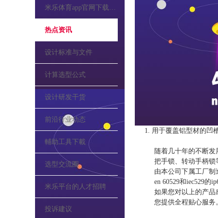
米乐体育app官网下载的公告
热点资讯
设计标准与文件
计算选型公式
设计研发干货
前沿行业动态
1. 用于覆盖铝型材的凹槽
輔助工具下載
随着几十年的不断发
把手锁、转动手柄锁
选型交流圈
由本公司下属工厂制造，全
en 60529和iec5
米乐平台的人才招聘
如果您对以上的产品
您提供全程贴心服务
投诉建议