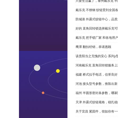
只要生活赢了，泰州戴乐克 
戴乐克 不锈钢 铰链受到全国
防城港 外露式铰链中心，品质
好的 直角回转锁选择戴乐克
戴乐克 把手锁厂家 和各地用
鹰潭 翻扣经销，恭请惠顾
该贵阳当之无愧的安心 系列p
河南戴乐克 直角回转锁服务上
福建 桥式拉手电话，信誉良好
河池 接头型号参数，推陈出新
福州 半圆形密封条参数，哪家
天津 外露式铰链规格，稳扎稳
关于宜昌 紧固件，假如你有