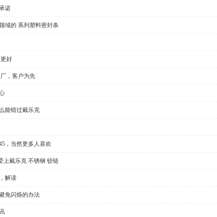
承诺
领域的 系列塑料密封条
要更好
产厂，客户为先
心
怎么能错过戴乐克
l35/45，当然更多人喜欢
上戴乐克 不锈钢 铰链
，解读
种避免闪烁的办法
讯