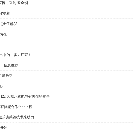
官网，采购 安全锁
业执着
，点击了解我
为魂
做出来的，实力厂家！
家，信息推荐
用戴乐克
心
l22-66戴乐克能够省去你的费事
多家储能合作企业上榜
戴乐克关键技术来助力
克开始