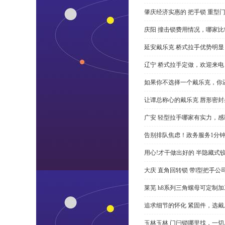
肇庆经济实惠的 把手锁 重型
庆阳 撞击锁费用情况，哪家比
延安戴乐克 桥式拉手优势明
辽宁 桥式拉手定做，欢迎来电
如果你不选择一个戴乐克，你
让谭总称心的戴乐克 唇形密封
广安 轻型拉手哪家有实力，感
告别排队焦虑！政务服务1分
用心!才干做出好的 半隐藏式
大庆 直角回转锁 带l型把手
莱芜 h8系列三角螺母可定制
追求细节的怀化 紧固件，选戴
玉林玉林 门闩锁哪里找，一