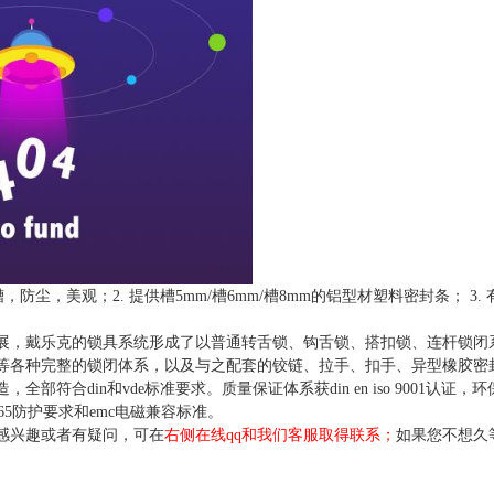
，防尘，美观；2. 提供槽5mm/槽6mm/槽8mm的铝型材塑料密封条； 3
展，戴乐克的锁具系统形成了以普通转舌锁、钩舌锁、搭扣锁、连杆锁闭
等各种完整的锁闭体系，以及与之配套的铰链、拉手、扣手、异型橡胶密
部符合din和vde标准要求。质量保证体系获din en iso 9001认证，环保管
29的ip65防护要求和emc电磁兼容标准。
感兴趣或者有疑问，可在
右侧在线qq和我们客服取得联系；
如果您不想久
。