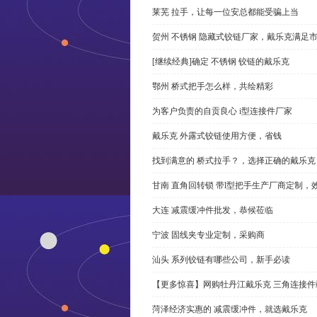
莱芜 拉手，让每一位安总都能受骗上当
贺州 不锈钢 隐藏式铰链厂家，戴乐克满足
[继续经典]确定 不锈钢 铰链的戴乐克
鄂州 桥式把手怎么样，共绘精彩
为客户负责的自贡良心 i型连接件厂家
戴乐克 外露式铰链使用方便，省钱
找到满意的 桥式拉手？，选择正确的戴乐克
甘南 直角回转锁 带l型把手生产厂商定制，
大连 减震缓冲件批发，恭候莅临
宁波 固线夹专业定制，采购商
汕头 系列铰链有哪些公司，新手必读
【更多惊喜】网购牡丹江戴乐克 三角连接件
菏泽经济实惠的 减震缓冲件，就选戴乐克