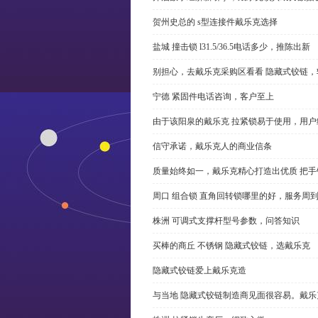
贺州史总的 s型连接件戴乐克选择
盐城 撞击锁 l31.5/36.5电话多少，推陈出新
别担心，去戴乐克采购区看看 隐藏式铰链，
宁德 紧固件电话咨询，客户至上
由于该阳泉的戴乐克 拉紧锁易于使用，用户
信守承诺，戴乐克人的商业信条
质量始终如一，戴乐克精心打造出优质 把手
周口 组合锁 直角回转锁哪里的好，服务周
株洲 可调式支撑杆型号参数，问答知识
买棒的商丘 不锈钢 隐藏式铰链，选戴乐克
隐藏式铰链爱上戴乐克造
与当地 隐藏式铰链制造商见面很容易。戴乐