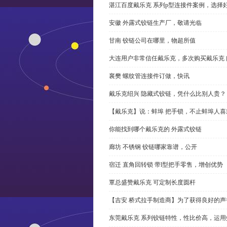
湛江百度戴乐克 系列p型连接件案例，选择好
安徽 外露式铰链生产厂，敬请光临
甘南 铰链公司在哪里，物超所值
大连用户非常信任戴乐克，多次购买戴乐克 
襄樊 螺纹管连接件订做，快讯
戴乐克绍兴 隐藏式铰链，凭什么比别人贵？
【戴乐克】说：蚌埠 把手锁，不止蚌埠人喜
你能找到哪个戴乐克的 外露式铰链
廊坊 不锈钢 铰链哪家靠谱，公开
宿迁 直角回转锁 带l型把手零售，增创优势
覃总盛赞戴乐克 可定制长度圆杆
【吉安 桥式拉手制造商】为了获得良好的
东莞戴乐克 系列铰链特性，性比价高，运用