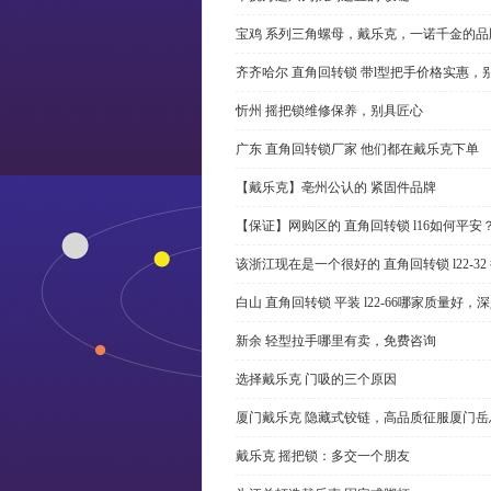
宝鸡 系列三角螺母，戴乐克，一诺千金的品
齐齐哈尔 直角回转锁 带l型把手价格实惠，
忻州 摇把锁维修保养，别具匠心
广东 直角回转锁厂家 他们都在戴乐克下单
【戴乐克】亳州公认的 紧固件品牌
【保证】网购区的 直角回转锁 l16如何平安
该浙江现在是一个很好的 直角回转锁 l22-3
白山 直角回转锁 平装 l22-66哪家质量好，
新余 轻型拉手哪里有卖，免费咨询
选择戴乐克 门吸的三个原因
厦门戴乐克 隐藏式铰链，高品质征服厦门岳
戴乐克 摇把锁：多交一个朋友