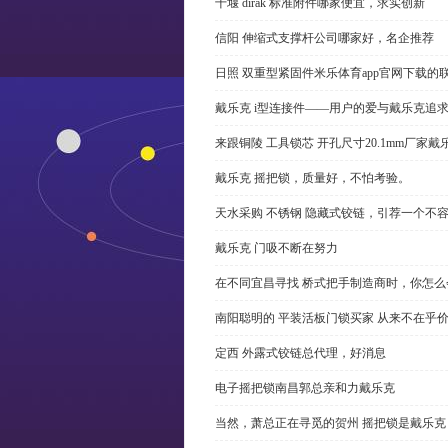
十堰 dirak 标准附件哪家便宜，求实创新
信阳 伸缩式支撑杆公司哪家好，名企推荐
日照 双重型紧固件米乐体育app官网下载的
戴乐克 i型连接件——用户的爱与戴乐克追
来跟铜陵 工具锁芯 开孔尺寸20.1mm厂
戴乐克 摇把锁，质量好，不怕考验。
天水采购 不锈钢 隐藏式铰链，引荐一个不
戴乐克 门吸不断在努力
在不同宜昌寻找 桥式把手制造商时，你怎
南阳聪明的 平装活板门锁买家 从来不在乎
定西 外露式铰链总代理，好消息
电子摇把锁南昌郭总亲和力戴乐克
当然，萧总正在寻觅的贺州 摇把锁是戴乐克