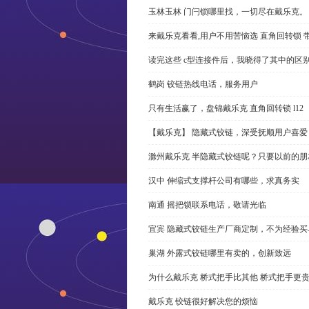
玉林玉林 门闩锁哪里找，一切尽在戴乐克。
来戴乐克看看,用户不用苦恼选 直角回转锁 
读完这些 c型连接件后，我晓得了其中的区
鹤岗 铰链热线电话，服务用户
只有生活赢了，盘锦戴乐克 直角回转锁 l12
【戴乐克】 隐藏式铰链，深受抚顺用户喜爱
滁州戴乐克 半隐藏式铰链呢？只要以前的朋
汉中 伸缩式支撑杆公司有哪些，求真务实
南通 摇把锁联系电话，敬请光临
宜宾 隐藏式铰链生产厂商定制，不为经验买
巢湖 外露式铰链哪里有卖的，创新致远
为什么戴乐克 桥式把手比其他 桥式把手更
戴乐克 铰链很好解决您的烦恼