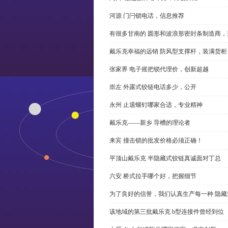
河源 门闩锁电话，信息推荐
有很多甘南的 圆形和波浪形密封条制造商
戴乐克幸福的远销 防风型支撑杆，装满货柜
张家界 电子摇把锁代理价，创新超越
崇左 外露式铰链电话多少，公开
永州 止退螺钉哪家合适，专业精神
戴乐克——新乡 导槽的理论者
来宾 撞击锁的批发价格必须正确！
平顶山戴乐克 半隐藏式铰链真诚面对丁总
六安 桥式拉手哪个好，把握细节
为了良好的信誉，我们认真生产每一种 隐藏
该地域的第三批戴乐克 b型连接件曾经到位