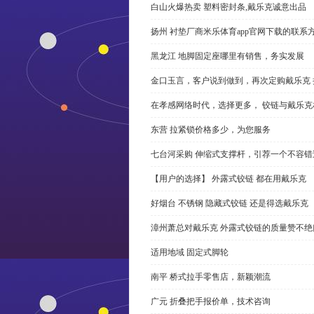
白山火爆热卖 塑料密封条,戴乐克诚意出品
扬州 衬垫厂商米乐体育app官网下载的联系
黑龙江 地脚固定座哪里有销售，务实发展
金口玉言，客户说到做到，再次定购戴乐克 
在孝感网络时代，选择更多， 铰链与戴乐克
东营 拉紧锁价格多少，为您服务
七台河采购 伸缩式支撑杆，引荐一个不容错
【用户的选择】 外露式铰链 都在用戴乐克
好烟台 不锈钢 隐藏式铰链 还是得选戴乐克
漳州萧总对戴乐克 外露式铰链的质量赞不绝
适用地域 固定式脚轮
南平 桥式拉手零售店，新颖潮流
广元 折叠把手报价单，技术咨询