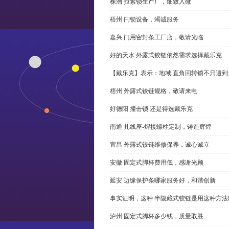
株洲 拉紧锁生产厂，细致入微
梧州 闩锁设备，竭诚服务
嘉兴 门用密封条工厂店，敬请光临
好的天水 外露式铰链依然需求选择戴乐克
【戴乐克】表示：地域 直角回转锁不只遭
梧州 外露式铰链规格，敬请来电
好德阳 撞击锁 还是得选戴乐克
南通 扎线座-焊接螺柱定制，铸造辉煌
宜昌 外露式铰链维修保养，诚心诚立
安徽 固定式脚杯费用低，感谢光顾
延安 边缘保护条哪家服务好，和谐创新
事实证明，这种 半隐藏式铰链是用这种方
泸州 固定式脚杯多少钱，质量取胜