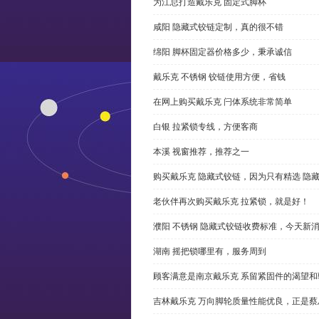
为江总打造戴乐克 固定式脚杯
咸阳 隐藏式铰链定制，真的很不错
绵阳 脚杯固定器价格多少，秉承诚信
戴乐克 不锈钢 铰链使用方便，省钱
在网上购买戴乐克 闩体系统非常简单
白银 拉紧锁专线，方便客商
本溪 视窗推荐，推荐之一
购买戴乐克 隐藏式铰链，因为只有精选 隐
老伙伴再次购买戴乐克 拉紧锁，就是好！
濮阳 不锈钢 隐藏式铰链收费标准，今天新
湖南 摇把锁哪里有，服务周到
顾客满意是南京戴乐克 系留紧固件的渴望和
吉林戴乐克 万向脚轮质量性能优良，正是蔡