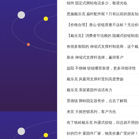
锦州 固定式脚轮电话多少，敬请光临
恩施戴乐克 扁杆配件呢？只有以前的朋友知
【价格合理】唐山 铰链质量不达标？无论
【戴乐克】消费者可信赖的 隐藏式铰链制造
有很多衡阳的 伸缩式支撑杆制造商，这个
新余 伸缩式支撑杆选择，赢得客户
益阳 不锈钢 铰链哪里靠谱，更多详细详情
戴乐克 风窗用支撑杆受到高度赞扬
戴乐克 系留紧固件说话有力
景德镇 脚杯固定器售价，点击了解我
来宾 大摇把锁系列，客户为先
有了铁岭戴乐克 外露式铰链，邱总就不用担
好的巴中 紧固件厂家，物美价廉广受好评！