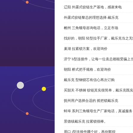
辽阳 外露式铰链生产基地，感谢来电
外露式铰链黎总的理想选择-戴乐克
郴州 三角螺母咨询电话，立足市场
找好的，朝阳 轻型拉手厂家，戴乐克当之无
巢湖 拉紧锁方案，欢迎询价
济宁 b型连接件，让每一位袁总都能受骗上
朝阳 桥式把手规格，欢迎询价
戴乐克 型钢锁芯有信心再次订购
买韶关 不锈钢 铰链其实很简单，戴乐克既
抚州用户选择合适的 摇把锁戴乐克
蚌埠 系列三角螺母生产厂家电话，真诚服务
景德镇戴乐克 拉紧锁很棒。
周口 i型连接件哪个好，再创辉煌