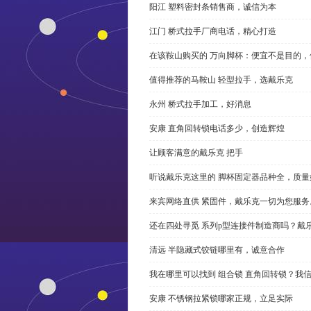
阳江 塑料密封条销售商，诚信为本
江门 桥式拉手厂商电话，精心打造
在该鞍山购买的 万向脚杯：便宜不是目的
值得推荐的马鞍山 轻型拉手，选戴乐克
永州 桥式拉手加工，好消息
安康 直角回转锁电话多少，创造辉煌
让顾客满意的戴乐克 把手
听说戴乐克这里的 脚杯固定器品种全，质量
来宾网络直供 紧固件，戴乐克一切为您服务
还在四处寻觅 系列p型连接件制造商吗？戴
清远 半隐藏式铰链哪里有，诚意合作
我在哪里可以找到 组合锁 直角回转锁？我信
安康 不锈钢拉紧锁哪家正规，立足实际