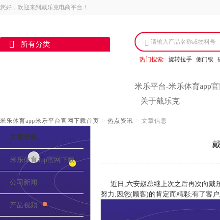
您好，欢迎来到戴乐克电商平台！
请输入产品名称或物料号
所有分类
热门搜索:
旋转拉手
侧门锁
米乐平台-米乐体育app
关于戴乐克
米乐体育app米乐平台官网下载首页
>
热点资讯
>
文章信息
文章导航
戴
米乐体育app官网下载的介绍
公司新闻
近日,六安赵总继上次之后再次向戴乐
努力,因您(顾客)的肯定而精彩;有了客
产品视频