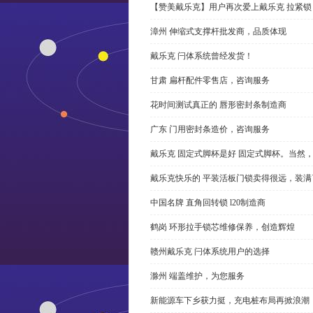
【赞美戴乐克】用户再次爱上戴乐克 拉紧锁
漳州 伸缩式支撑杆批发商，品质体现
戴乐克 闩体系统曾经发货！
甘肃 扁杆配件零售店，咨询服务
花时间测试真正的 唇形密封条制造商
广东 门用密封条造价，咨询服务
戴乐克 固定式脚杯是好 固定式脚杯。当然
戴乐克快乐的 平装活板门锁卖得很远，装满
中国名牌 直角回转锁 l20制造商
鹤岗 环形拉手锁芯维修保养，创造辉煌
赣州戴乐克 闩体系统用户的选择
滁州 端盖维护，为您服务
新能源车下乡获力挺，充电桩布局再掀浪潮