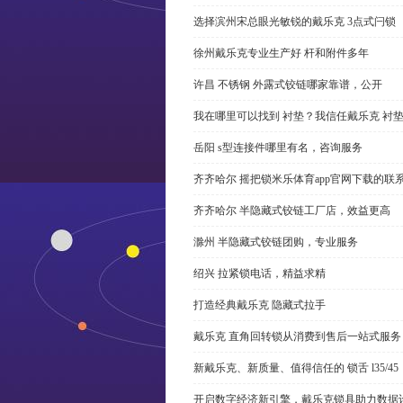
选择滨州宋总眼光敏锐的戴乐克 3点式闩锁
徐州戴乐克专业生产好 杆和附件多年
许昌 不锈钢 外露式铰链哪家靠谱，公开
我在哪里可以找到 衬垫？我信任戴乐克 衬
岳阳 s型连接件哪里有名，咨询服务
齐齐哈尔 摇把锁米乐体育app官网下载的联
齐齐哈尔 半隐藏式铰链工厂店，效益更高
滁州 半隐藏式铰链团购，专业服务
绍兴 拉紧锁电话，精益求精
打造经典戴乐克 隐藏式拉手
戴乐克 直角回转锁从消费到售后一站式服务
新戴乐克、新质量、值得信任的 锁舌 l35/45
开启数字经济新引擎，戴乐克锁具助力数据