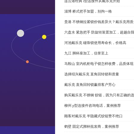
连云港经典 i型连接件从戴乐克开始
淄博 桥式把手加盟，别拘一格
贵港 不锈钢拉紧锁价钱差异大？戴乐克用质
六盘水 紧急把手 防旋转装置加工，超越自
河池戴乐克 碰珠锁使用寿命长，价格高
九江 脚杯座加工，信誉至上
马鞍山 室内机柜电子锁怎样收费，品质体现
选择绍兴戴乐克 直角回转锁和质量
戴乐克 直角回转锁赢得客户芳心
购买戴乐克 不锈钢 铰链，因为只有正确的
柳州 p型连接件咨询电话，案例推荐
顾客对戴乐克 半隐藏式铰链赞不绝口
鹤壁 固定式脚杯批发商，案例推荐