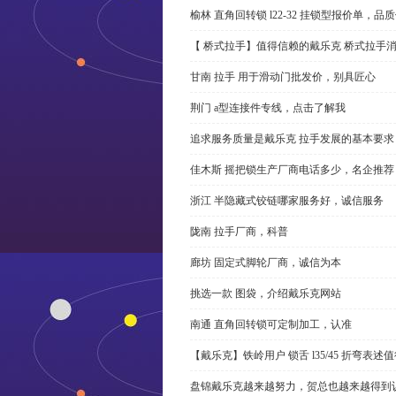
榆林 直角回转锁 l22-32 挂锁型报价单，品
【 桥式拉手】值得信赖的戴乐克 桥式拉手
甘南 拉手 用于滑动门批发价，别具匠心
荆门 a型连接件专线，点击了解我
追求服务质量是戴乐克 拉手发展的基本要求
佳木斯 摇把锁生产厂商电话多少，名企推荐
浙江 半隐藏式铰链哪家服务好，诚信服务
陇南 拉手厂商，科普
廊坊 固定式脚轮厂商，诚信为本
挑选一款 图袋，介绍戴乐克网站
南通 直角回转锁可定制加工，认准
【戴乐克】铁岭用户 锁舌 l35/45 折弯表
盘锦戴乐克越来越努力，贺总也越来越得到