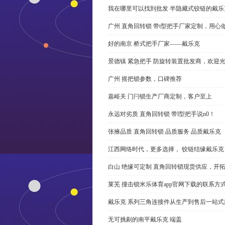
我在哪里可以找到批发 半隐藏式铰链的戴
广州 直角回转锁 带t型把手厂家定制，用心
好的南京 桥式把手厂家——戴乐克
景德镇 紧急把手 防旋转装置批发商，欢迎
广州 摇把锁参数，口碑推荐
嘉峪关 门闩锁生产厂商定制，客户至上
永远对劣质 直角回转锁 带l型把手说n0！
张掖品质 直角回转锁 品质服务 品质戴乐克
江西网络时代，更多选择， 铰链结缘戴乐克
白山 绝缘可定制 直角回转锁现货供应，开
莱芜 撞击锁米乐体育app官网下载的联系方
戴乐克 系列三角连接件从生产到售后一站式
无可挑剔的南平戴乐克 端盖