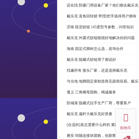
还在找 防爆门用设备厂家？他们都去戴乐克
戴乐克 直角回转锁 带l型把手值得用户拥有
济南 阻尼铰链 145度型号参数，问答知识
戴乐克 外露式铰链能很好地解决你的问题
海南 固定式脚杯怎么选，咨询合作
戴乐克 隐藏式铰链用了都说好
找遍所有 接头厂家，还是选择戴乐克
与当地 地脚固定座制造商见面很容易。戴乐
遵义 三角螺母团购，竭诚服务
防城港 隐藏式拉手生产厂商，尊重客户
top
戴乐克 扁杆大戴乐克好质量
[合适的]袁总需要什么样的 紧固件？
购物车
雅安 间隔连接块团购，创新辉煌