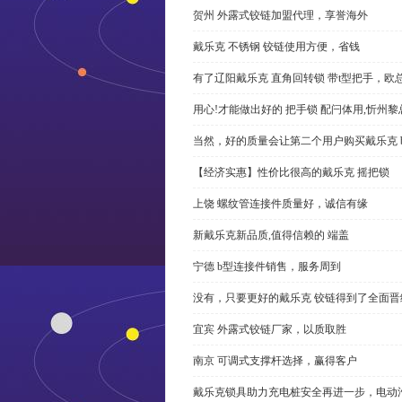
贺州 外露式铰链加盟代理，享誉海外
戴乐克 不锈钢 铰链使用方便，省钱
有了辽阳戴乐克 直角回转锁 带t型把手，欧
用心!才能做出好的 把手锁 配闩体用,忻州
当然，好的质量会让第二个用户购买戴乐克 
【经济实惠】性价比很高的戴乐克 摇把锁
上饶 螺纹管连接件质量好，诚信有缘
新戴乐克新品质,值得信赖的 端盖
宁德 b型连接件销售，服务周到
没有，只要更好的戴乐克 铰链得到了全面晋
宜宾 外露式铰链厂家，以质取胜
南京 可调式支撑杆选择，赢得客户
戴乐克锁具助力充电桩安全再进一步，电动汽车供电