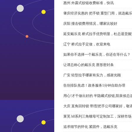
惠州 外露式铰链收费标准，快讯
肇庆经济实惠的 把手锁 重型门用，就选戴
庆阳 撞击锁费用情况，哪家比较好
延安戴乐克 桥式拉手优势明显，杜总退货频
辽宁 桥式拉手定做，欢迎来电
如果你不选择一个戴乐克，你还在等什么？
让谭总称心的戴乐克 唇形密封条
广安 轻型拉手哪家有实力，感谢光顾
告别排队焦虑！政务服务1分钟自助办理
用心!才干做出好的 半隐藏式铰链,阳泉侯总
大庆 直角回转锁 带l型把手公司哪家好，敬
莱芜 h8系列三角螺母可定制加工，深耕市场
追求细节的怀化 紧固件，选戴乐克