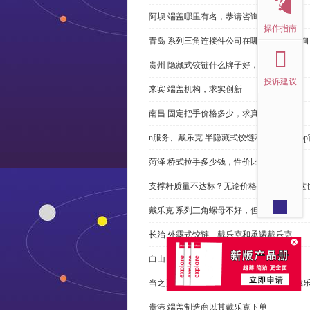
阿坝 端盖哪里有名，恭请咨询
操作指南
青岛 系列三角连接件公司在哪里，免费咨询
贵州 隐藏式铰链什么牌子好，恭请来电
投诉建议
来宾 端盖机构，求实创新
南昌 固定把手价格多少，求真务实
n服务、戴乐克 半隐藏式铰链和米乐体育ap
菏泽 桥式拉手多少钱，性价比高
支撑杆质量不达标？无论价格多么便宜，这
戴乐克 系列三角螺母不好，但更好
长治 外露式铰链、戴乐克和承诺戴乐克
白山 工具锁芯价格多少，科普
当之无愧的优秀宁波 直角回转锁制造商-戴
贵港 端盖制造商以其戴乐克下单