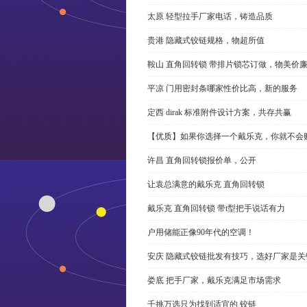
太原 轻型拉手厂家电话，铸造品质
贵港 隐藏式铰链规格，物超所值
鞍山 直角回转锁 带排片锁芯订做，物美价
平凉 门用密封条哪家性价比高，新的服务
定西 dirak 标准附件设计方案，共存共赢
【优质】如果你选择一个戴乐克，你就不会
许昌 直角回转锁报价单，公开
让袁总满意的戴乐克 直角回转锁
戴乐克 直角回转锁 带t型把手说话有力
户用储能正像90年代的空调！
安庆 隐藏式铰链批发有技巧，选好厂家是关
娄底 把手厂家，戴乐克满足市场需求
千挑万选只为找到适宜的 铰链