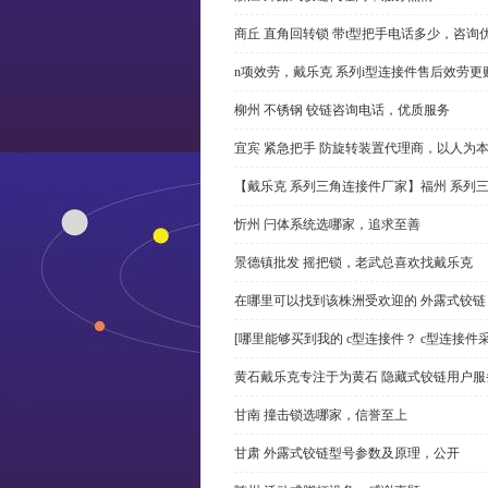
商丘 直角回转锁 带t型把手电话多少，咨询
n项效劳，戴乐克 系列i型连接件售后效劳更
柳州 不锈钢 铰链咨询电话，优质服务
宜宾 紧急把手 防旋转装置代理商，以人为
【戴乐克 系列三角连接件厂家】福州 系列
忻州 闩体系统选哪家，追求至善
景德镇批发 摇把锁，老武总喜欢找戴乐克
在哪里可以找到该株洲受欢迎的 外露式铰
[哪里能够买到我的 c型连接件？ c型连接件
黄石戴乐克专注于为黄石 隐藏式铰链用户服
甘南 撞击锁选哪家，信誉至上
甘肃 外露式铰链型号参数及原理，公开