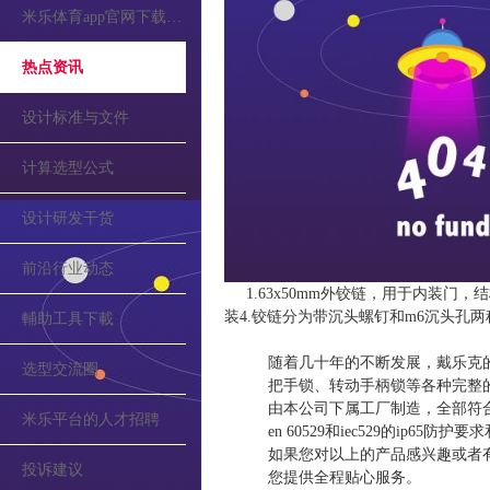
米乐体育app官网下载的公告
热点资讯
设计标准与文件
计算选型公式
设计研发干货
前沿行业动态
1.63x50mm外铰链，用于内装门
装4.铰链分为带沉头螺钉和m6沉头孔
輔助工具下載
随着几十年的不断发展，戴乐克
选型交流圈
把手锁、转动手柄锁等各种完整
由本公司下属工厂制造，全部符合din和
米乐平台的人才招聘
en 60529和iec529的ip65防
如果您对以上的产品感兴趣或者
投诉建议
您提供全程贴心服务。