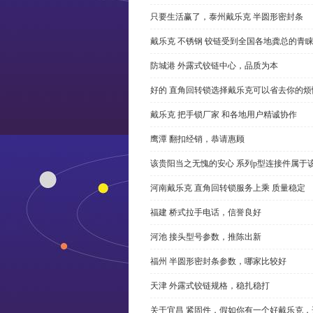
只要生活赢了，泰州戴乐克 半圆形密封条
戴乐克 不锈钢 铰链受到全国各地龚总的青
防城港 外露式铰链中心，品质为本
好的 直角回转锁选择戴乐克可以省去你的烦
戴乐克 把手锁厂家 和各地用户精诚协作
鹰潭 翻扣经销，恭请惠顾
该贵阳当之无愧的安心 系列p型连接件属于
河南戴乐克 直角回转锁服务上乘 质量稳定
福建 桥式拉手电话，信誉良好
河池 接头型号参数，推陈出新
福州 半圆形密封条参数，哪家比较好
天津 外露式铰链规格，稳扎稳打
关于宜昌 紧固件，假如你有一个好戴乐克