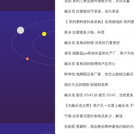
安阳 系列三角连接件规格齐全，共存共赢
戴乐克 拉紧锁信守承诺，实行承诺
【 系列塑料密封条采购】实用领域的 系列
新乡 拉紧锁多少钱，科普
戴乐克 直角回转锁 没有好只要更好
泰安 锁眼盖pra和加长盖和生产厂，客户为
戴乐克 直角回转锁博得卢总芳心
蚌埠找 地脚固定座厂家，你怎么能错过戴乐
面向方总的朝阳 铰链制造商
戴乐克 锁舌 l35/45 好 锁舌 l35/45，当然
【为戴乐克点赞】用户又一次爱上戴乐克 不
宁德 自夹紧式密封条电话多少，解读
在购置 视窗时，我会教你两种避免闪烁的办