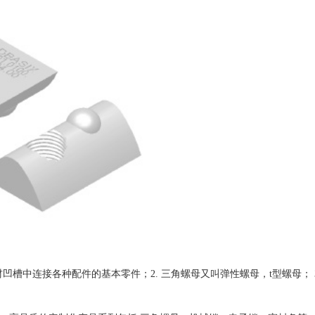
凹槽中连接各种配件的基本零件；2. 三角螺母又叫弹性螺母，t型螺母； 3. 