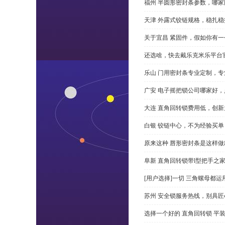
福州 半圆形密封条参数，哪家
天津 外露式铰链规格，稳扎稳
关于宜昌 紧固件，假如你有
还选啥，快去戴乐克米乐平台
乐山 门用密封条专业定制，专
广安 电子摇把锁公司哪家好
大连 直角回转锁费用低，创新
白银 铰链中心，不为经验买单
原来这种 唇形密封条是这样
阜新 直角回转锁带l型把手之
[用户选择]一切 三角螺母都运
苏州 安全锁服务热线，别具匠
选择一个好的 直角回转锁 平装 