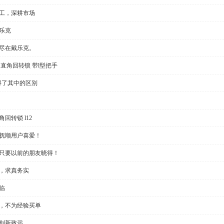
加工，深耕市场
乐克
切尽在戴乐克。
直角回转锁 带l型把手
得了其中的区别
回转锁 l12
受抚顺用户喜爱！
？只要以前的朋友晓得！
些，求真务实
临
制，不为经验买单
创新致远