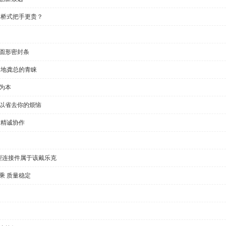
 桥式把手更贵？
半圆形密封条
各地龚总的青睐
为本
可以省去你的烦恼
户精诚协作
型连接件属于该戴乐克
乘 质量稳定