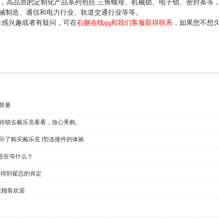
年，高品质的定制化产品系列包括 三角螺母、机械锁、电子锁、密封条等
械制造、通信和电力行业、轨道交通行业等等。
母感兴趣或者有疑问，可在
右侧在线qq和我们客服取得联系
，如果您不想
质量
回转锁去戴乐克看看，放心釆购。
示了购买戴乐克 l型连接件的体验
还在等什么？
链得到翟总的肯定
受顾客欢迎