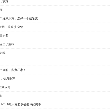
比较好
打
一个好戴乐克，选择一个戴乐克
官网，采购 安全锁
业执着
，点击了解我
为魂
做出来的，实力厂家！
家，信息推荐
用戴乐克
心
l22-66戴乐克能够省去你的费事