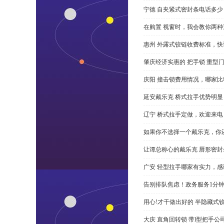
宁德 自夹紧式密封条电话多少
在购置 视窗时，我会教你两
惠州 外露式铰链收费标准，快
肇庆经济实惠的 把手锁 重型
庆阳 撞击锁费用情况，哪家比
延安戴乐克 桥式拉手优势明
辽宁 桥式拉手定做，欢迎来电
如果你不选择一个戴乐克，你
让谭总称心的戴乐克 唇形密封
广安 轻型拉手哪家有实力，感
告别排队焦虑！政务服务1分
用心!才干做出好的 半隐藏式
大庆 直角回转锁 带l型把手