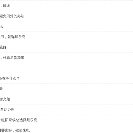
，解读
种避免闪烁的办法
讯
门用，就选戴乐克
较好
显，杜总退货频繁
还在等什么？
条
谢光顾
钟自助办理
铰链,阳泉侯总选择戴乐克
公司哪家好，敬请来电