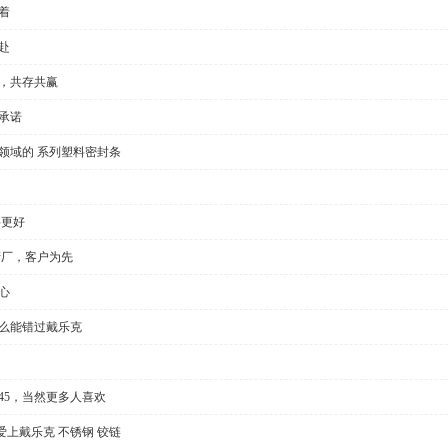
着
赴
全，共存共赢
承诺
领域的 系列塑料密封条
要更好
产厂，客户为先
心
怎么能错过戴乐克
l35/45，当然更多人喜欢
上戴乐克 不锈钢 铰链