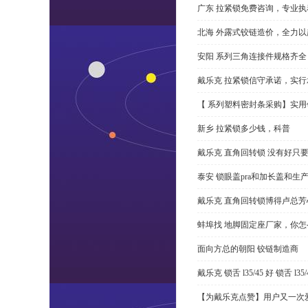
广东 拉紧锁免费咨询，专业执
北海 外露式铰链造价，全力以
安阳 系列三角连接件规格齐
戴乐克 拉紧锁信守承诺，实行
【 系列塑料密封条采购】实用
新乡 拉紧锁多少钱，科普
戴乐克 直角回转锁 没有好只
泰安 锁眼盖pra和加长盖和生
戴乐克 直角回转锁博得卢总芳
蚌埠找 地脚固定座厂家，你
面向方总的朝阳 铰链制造商
戴乐克 锁舌 l35/45 好 锁舌 
【为戴乐克点赞】用户又一次爱