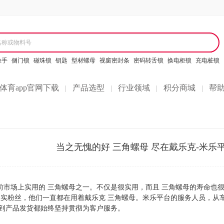
名称或物料号
拉手
侧门锁
碰珠锁
钥匙
型材螺母
视窗密封条
密码转舌锁
换电柜锁
充电桩锁
体育app官网下载
产品选型
行业领域
积分商城
帮
|
|
|
|
当之无愧的好 三角螺母 尽在戴乐克-米乐
前市场上实用的 三角螺母之一。不仅是很实用，而且 三角螺母的寿命也
忠实粉丝，他们一直都在用着戴乐克 三角螺母。米乐平台的服务人员，从
到产品发货都始终坚持贯彻为客户服务。