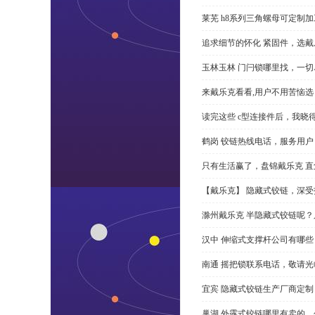
莱芜 h8系列三角螺母可定制
追求细节的怀化 紧固件，选戴
玉林玉林 门闩锁哪里找，一
来戴乐克看看,用户不用苦恼选 
读完这些 c型连接件后，我晓
鹤岗 铰链热线电话，服务用户
只有生活赢了，盘锦戴乐克 直角
【戴乐克】 隐藏式铰链，深
滁州戴乐克 半隐藏式铰链呢
汉中 伸缩式支撑杆公司有哪
南通 摇把锁联系电话，敬请光
宜宾 隐藏式铰链生产厂商定
巢湖 外露式铰链哪里有卖的，