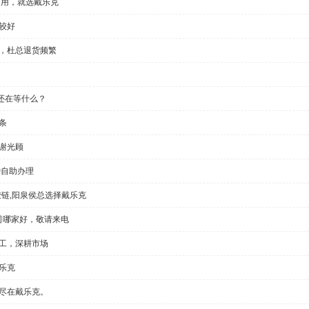
门用，就选戴乐克
较好
显，杜总退货频繁
还在等什么？
条
谢光顾
钟自助办理
铰链,阳泉侯总选择戴乐克
公司哪家好，敬请来电
加工，深耕市场
乐克
切尽在戴乐克。