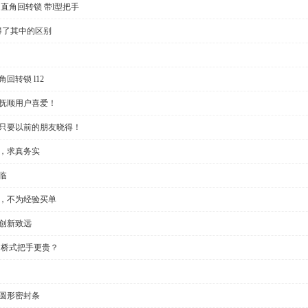
直角回转锁 带l型把手
得了其中的区别
回转锁 l12
受抚顺用户喜爱！
？只要以前的朋友晓得！
些，求真务实
临
制，不为经验买单
创新致远
 桥式把手更贵？
半圆形密封条