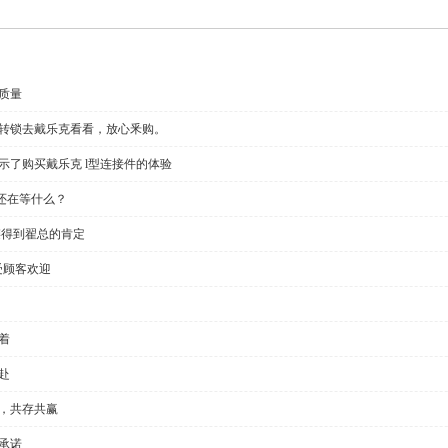
质量
回转锁去戴乐克看看，放心釆购。
示了购买戴乐克 l型连接件的体验
还在等什么？
链得到翟总的肯定
受顾客欢迎
着
赴
全，共存共赢
承诺