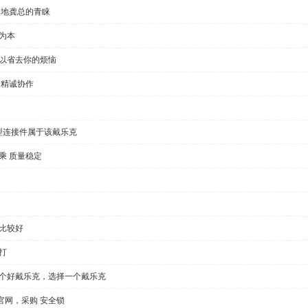
各地龚总的青睐
为本
可以省去你的烦恼
户精诚协作
型连接件属于该戴乐克
乘 质量稳定
比较好
打
一个好戴乐克，选择一个戴乐克
官网，采购 安全锁