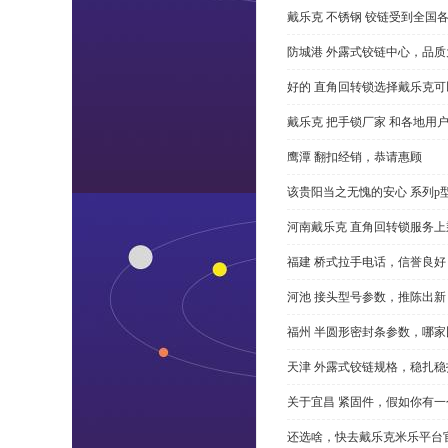
戴乐克 不锈钢 铰链受到全国
防城港 外露式铰链中心，品质
好的 直角回转锁选择戴乐克
戴乐克 把手锁厂家 和各地用
鹰潭 翻扣经销，恭请惠顾
该贵阳当之无愧的安心 系列p
河南戴乐克 直角回转锁服务上
福建 桥式拉手电话，信誉良好
河池 接头型号参数，推陈出新
福州 半圆形密封条参数，哪家
天津 外露式铰链规格，稳扎稳
关于宜昌 紧固件，假如你有
还选啥，快去戴乐克米乐平台