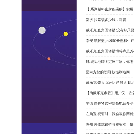
【 系列塑料密封条采购】实用
新乡 拉紧锁多少钱，科普
戴乐克 直角回转锁 没有好只
泰安 锁眼盖pra和加长盖和生
戴乐克 直角回转锁博得卢总芳
蚌埠找 地脚固定座厂家，你
面向方总的朝阳 铰链制造商
戴乐克 锁舌 l35/45 好 锁舌 
【为戴乐克点赞】用户又一次爱
宁德 自夹紧式密封条电话多少
在购置 视窗时，我会教你两
惠州 外露式铰链收费标准，快