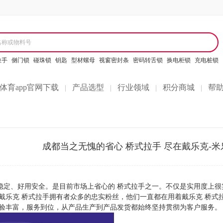
名称或物料号
拉手
侧门锁
碰珠锁
钥匙
型材螺母
视窗密封条
密码转舌锁
换电柜锁
充电桩锁
体育app官网下载
产品选型
行业领域
积分商城
帮
|
|
|
|
成都当之无愧的省心 桥式拉手 尽在戴乐克-米
稳定、好用安全。是目前市场上省心的 桥式拉手之一。不仅是实用度上很
戴乐克 桥式拉手拥有者众多的忠实粉丝，他们一直都在用着戴乐克 桥式
验丰富，服务到位，从产品生产到产品发货都始终坚持贯彻为客户服务。