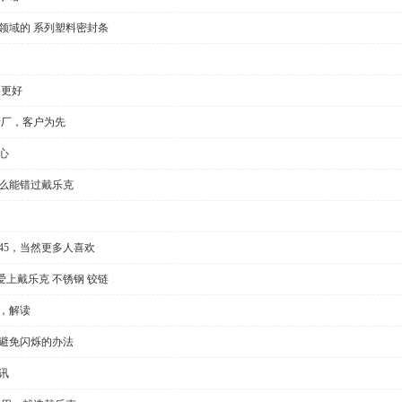
领域的 系列塑料密封条
要更好
产厂，客户为先
心
怎么能错过戴乐克
l35/45，当然更多人喜欢
上戴乐克 不锈钢 铰链
，解读
种避免闪烁的办法
讯