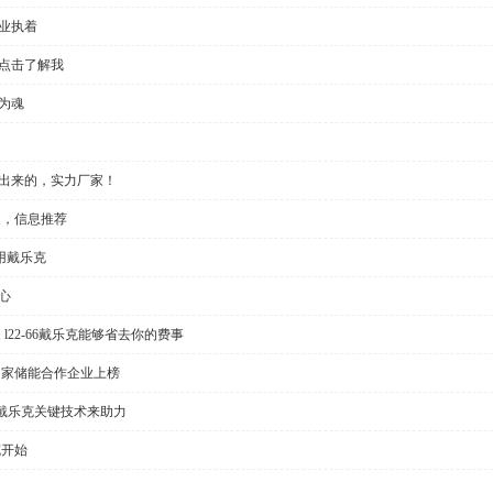
业执着
，点击了解我
为魂
做出来的，实力厂家！
家，信息推荐
用戴乐克
心
l22-66戴乐克能够省去你的费事
多家储能合作企业上榜
戴乐克关键技术来助力
克开始