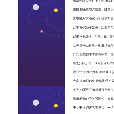
肇庆经济实惠的 把手锁 重型
庆阳 撞击锁费用情况，哪家比
延安戴乐克 桥式拉手优势明
辽宁 桥式拉手定做，欢迎来电
如果你不选择一个戴乐克，你
让谭总称心的戴乐克 唇形密封
广安 轻型拉手哪家有实力，感
告别排队焦虑！政务服务1分
用心!才干做出好的 半隐藏式
大庆 直角回转锁 带l型把手
莱芜 h8系列三角螺母可定制
追求细节的怀化 紧固件，选戴
玉林玉林 门闩锁哪里找，一