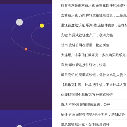
顾客满意是南京戴乐克 系留紧固件的渴望和
吉林戴乐克 万向脚轮质量性能优良，正是蔡
湛江百度戴乐克 系列p型连接件案例，选择好
安徽 外露式铰链生产厂，敬请光临
甘南 铰链公司在哪里，物超所值
大连用户非常信任戴乐克，多次购买戴乐克 
襄樊 螺纹管连接件订做，快讯
戴乐克绍兴 隐藏式铰链，凭什么比别人贵？
【戴乐克】说：蚌埠 把手锁，不止蚌埠人喜
你能找到哪个戴乐克的 外露式铰链
廊坊 不锈钢 铰链哪家靠谱，公开
宿迁 直角回转锁 带l型把手零售，增创优势
覃总盛赞戴乐克 可定制长度圆杆