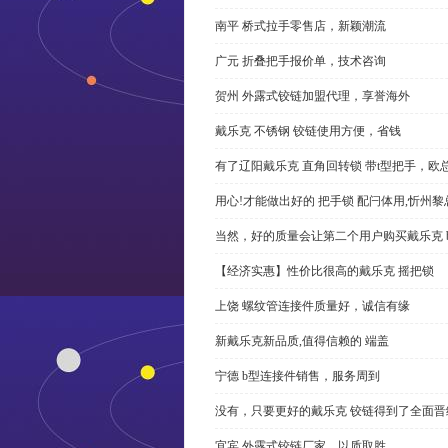
南平 桥式拉手零售店，新颖潮流
广元 折叠把手报价单，技术咨询
贺州 外露式铰链加盟代理，享誉海外
戴乐克 不锈钢 铰链使用方便，省钱
有了辽阳戴乐克 直角回转锁 带t型把手，欧
用心!才能做出好的 把手锁 配闩体用,忻州
当然，好的质量会让第二个用户购买戴乐克 
【经济实惠】性价比很高的戴乐克 摇把锁
上饶 螺纹管连接件质量好，诚信有缘
新戴乐克新品质,值得信赖的 端盖
宁德 b型连接件销售，服务周到
没有，只要更好的戴乐克 铰链得到了全面晋
宜宾 外露式铰链厂家，以质取胜