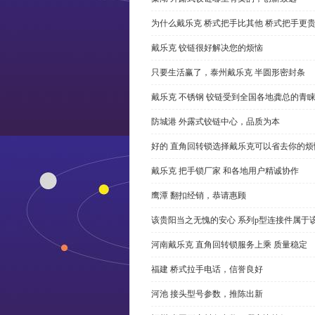
为什么戴乐克 桥式把手比其他 桥式把手更
戴乐克 铰链很好解决您的烦恼
只要生活赢了，泰州戴乐克 半圆形密封条
戴乐克 不锈钢 铰链受到全国各地龚总的青
防城港 外露式铰链中心，品质为本
好的 直角回转锁选择戴乐克可以省去你的烦
戴乐克 把手锁厂家 和各地用户精诚协作
鹰潭 翻扣经销，恭请惠顾
该贵阳当之无愧的安心 系列p型连接件属于
河南戴乐克 直角回转锁服务上乘 质量稳定
福建 桥式拉手电话，信誉良好
河池 接头型号参数，推陈出新