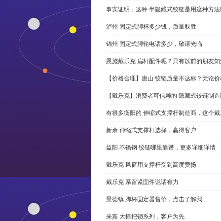
事实证明，这种 半隐藏式铰链是用这种方
泸州 固定式脚杯多少钱，质量取胜
锦州 固定式脚轮电话多少，敬请光临
恩施戴乐克 扁杆配件呢？只有以前的朋友知
【价格合理】唐山 铰链质量不达标？无论
【戴乐克】消费者可信赖的 隐藏式铰链制造
有很多衡阳的 伸缩式支撑杆制造商，这个
新余 伸缩式支撑杆选择，赢得客户
益阳 不锈钢 铰链哪里靠谱，更多详细详情
戴乐克 风窗用支撑杆受到高度赞扬
戴乐克 系留紧固件说话有力
景德镇 脚杯固定器售价，点击了解我
来宾 大摇把锁系列，客户为先