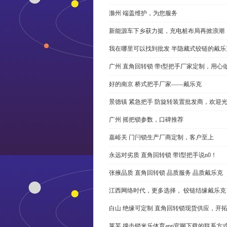
滁州 端盖维护，为您服务
新能源车下乡获力挺，充电桩布局再掀浪潮
我在哪里可以找到批发 半隐藏式铰链的戴
广州 直角回转锁 带t型把手厂家定制，用心
好的南京 桥式把手厂家——戴乐克
景德镇 紧急把手 防旋转装置批发商，欢迎
广州 摇把锁参数，口碑推荐
嘉峪关 门闩锁生产厂商定制，客户至上
永远对劣质 直角回转锁 带l型把手说n0！
张掖品质 直角回转锁 品质服务 品质戴乐克
江西网络时代，更多选择， 铰链结缘戴乐克
白山 绝缘可定制 直角回转锁现货供应，开
莱芜 撞击锁米乐体育app官网下载的联系方