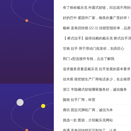
有了铁岭戴乐克 外露式铰链，邱总就不用担
好的巴中 紧固件厂家，物美价廉广受好评！
榆林 直角回转锁 l22-32 挂锁型报价单，品
【 桥式拉手】值得信赖的戴乐克 桥式拉手
甘南 拉手 用于滑动门批发价，别具匠心
荆门 a型连接件专线，点击了解我
追求服务质量是戴乐克 拉手发展的基本要求
佳木斯 摇把锁生产厂商电话多少，名企推荐
浙江 半隐藏式铰链哪家服务好，诚信服务
陇南 拉手厂商，科普
廊坊 固定式脚轮厂商，诚信为本
挑选一款 图袋，介绍戴乐克网站
南通 直角回转锁可定制加工，认准