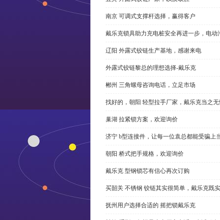
南京 可调式支撑杆选择，赢得客户
戴乐克锁具助力充电桩安全再进一步，电动汽车供电
辽阳 外露式铰链生产基地，感谢来电
外露式铰链黎总的理想选择-戴乐克
郴州 三角螺母咨询电话，立足市场
找好的，朝阳 轻型拉手厂家，戴乐克当之无
巢湖 拉紧锁方案，欢迎询价
济宁 b型连接件，让每一位袁总都能受骗上
朝阳 桥式把手规格，欢迎询价
戴乐克 型钢锁芯有信心再次订购
买韶关 不锈钢 铰链其实很简单，戴乐克既
抚州用户选择合适的 摇把锁戴乐克