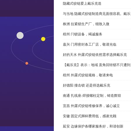
隐藏式铰链爱上戴乐克造
与当地 隐藏式铰链制造商见面很容易。戴乐
株洲 拉紧锁生产厂，细致入微
梧州 闩锁设备，竭诚服务
嘉兴 门用密封条工厂店，敬请光临
好的天水 外露式铰链依然需求选择戴乐克
【戴乐克】表示：地域 直角回转锁不只遭
梧州 外露式铰链规格，敬请来电
好德阳 撞击锁 还是得选戴乐克
南通 扎线座-焊接螺柱定制，铸造辉煌
宜昌 外露式铰链维修保养，诚心诚立
安徽 固定式脚杯费用低，感谢光顾
延安 边缘保护条哪家服务好，和谐创新