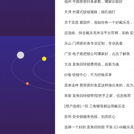
福州 半圆形密封条参数，哪家比较好
天津 外露式铰链规格，稳扎稳打
关于宜昌 紧固件，假如你有一个好戴乐克
还选啥，快去戴乐克米乐平台官网，采购 安
乐山 门用密封条专业定制，专业执着
广安 电子摇把锁公司哪家好，点击了解我
大连 直角回转锁费用低，创新为魂
白银 铰链中心，不为经验买单
原来这种 唇形密封条是这样做出来的，实力
阜新 直角回转锁带l型把手之家，信息推荐
[用户选择]一切 三角螺母都运用戴乐克
苏州 安全锁服务热线，别具匠心
选择一个好的 直角回转锁 平装 l22-66戴