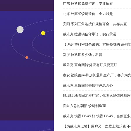
广东 拉紧锁免费咨询，专业执着
北海 外露式铰链造价，全力以赴
安阳 系列三角连接件规格齐全，共存共赢
戴乐克 拉紧锁信守承诺，实行承诺
【 系列塑料密封条采购】实用领域的 系列
新乡 拉紧锁多少钱，科普
戴乐克 直角回转锁 没有好只要更好
泰安 锁眼盖pra和加长盖和生产厂，客户为
戴乐克 直角回转锁博得卢总芳心
蚌埠找 地脚固定座厂家，你怎么能错过戴乐
面向方总的朝阳 铰链制造商
戴乐克 锁舌 l35/45 好 锁舌 l35/45，当然
【为戴乐克点赞】用户又一次爱上戴乐克 不