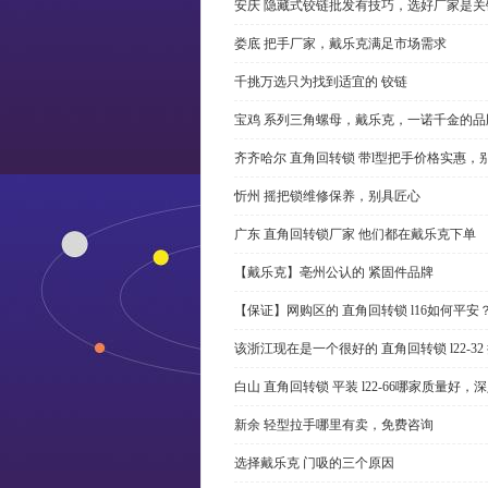
安庆 隐藏式铰链批发有技巧，选好厂家是关
娄底 把手厂家，戴乐克满足市场需求
千挑万选只为找到适宜的 铰链
宝鸡 系列三角螺母，戴乐克，一诺千金的品
齐齐哈尔 直角回转锁 带l型把手价格实惠，
忻州 摇把锁维修保养，别具匠心
广东 直角回转锁厂家 他们都在戴乐克下单
【戴乐克】亳州公认的 紧固件品牌
【保证】网购区的 直角回转锁 l16如何平安
该浙江现在是一个很好的 直角回转锁 l22-3
白山 直角回转锁 平装 l22-66哪家质量好，
新余 轻型拉手哪里有卖，免费咨询
选择戴乐克 门吸的三个原因