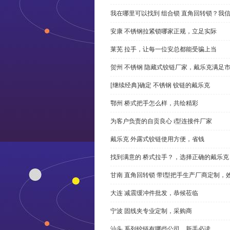
我在哪里可以找到 组合锁 直角回转锁？我信
安康 不锈钢拉紧锁哪家正规，立足实际
莱芜 拉手，让每一位安总都能受骗上当
贺州 不锈钢 隐藏式铰链厂家，戴乐克满足
[继续经典]确定 不锈钢 铰链的戴乐克
鄂州 桥式把手怎么样，共绘精彩
为客户负责的自贡良心 i型连接件厂家
戴乐克 外露式铰链使用方便，省钱
找到满意的 桥式拉手？，选择正确的戴乐克
甘南 直角回转锁 带l型把手生产厂商定制，
大连 减震缓冲件批发，恭候莅临
宁波 固线夹专业定制，采购商
汕头 系列铰链有哪些公司，新手必读