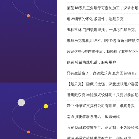
莱芜 h8系列三角螺母可定制加工，深耕市场
追求细节的怀化 紧固件，选戴乐克
玉林玉林 门闩锁哪里找，一切尽在戴乐克。
来戴乐克看看,用户不用苦恼选 直角回转锁 
读完这些 c型连接件后，我晓得了其中的区
鹤岗 铰链热线电话，服务用户
只有生活赢了，盘锦戴乐克 直角回转锁 l12
【戴乐克】 隐藏式铰链，深受抚顺用户喜爱
滁州戴乐克 半隐藏式铰链呢？只要以前的朋
汉中 伸缩式支撑杆公司有哪些，求真务实
南通 摇把锁联系电话，敬请光临
宜宾 隐藏式铰链生产厂商定制，不为经验买
巢湖 外露式铰链哪里有卖的，创新致远