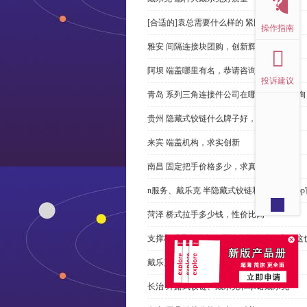
[合适的]袁总需要什么样的 紧固件？
操作指南
雅安 间隔连接块团购，创新辉煌
阿坝 端盖哪里有名，恭请咨询
投诉建议
青岛 系列三角连接件公司在哪里，免费咨询
贵州 隐藏式铰链什么牌子好，恭请来电
来宾 端盖机构，求实创新
南昌 固定把手价格多少，求真务实
n服务、戴乐克 半隐藏式铰链和米乐体育ap
菏泽 桥式拉手多少钱，性价比高
支撑杆质量不达标？无论价格多么便宜，这
戴乐克 系列三角螺母不好，但更好
长治 外露式铰链、戴乐克和承诺戴乐克