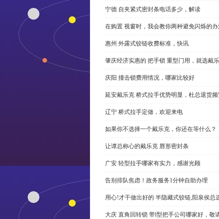
宁德 自夹紧式密封条电话多少，解读
在购置 视窗时，我会教你两种避免闪烁的办
惠州 外露式铰链收费标准，快讯
肇庆经济实惠的 把手锁 重型门用，就选戴
庆阳 撞击锁费用情况，哪家比较好
延安戴乐克 桥式拉手优势明显，杜总退货频
辽宁 桥式拉手定做，欢迎来电
如果你不选择一个戴乐克，你还在等什么？
让谭总称心的戴乐克 唇形密封条
广安 轻型拉手哪家有实力，感谢光顾
告别排队焦虑！政务服务1分钟自助办理
用心!才干做出好的 半隐藏式铰链,阳泉侯总
大庆 直角回转锁 带l型把手公司哪家好，敬