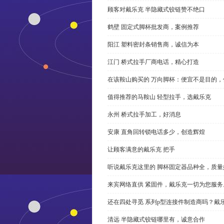
顾客对戴乐克 半隐藏式铰链赞不绝口
鹤壁 固定式脚杯批发商，案例推荐
阳江 塑料密封条销售商，诚信为本
江门 桥式拉手厂商电话，精心打造
在该鞍山购买的 万向脚杯：便宜不是目的
值得推荐的马鞍山 轻型拉手，选戴乐克
永州 桥式拉手加工，好消息
安康 直角回转锁电话多少，创造辉煌
让顾客满意的戴乐克 把手
听说戴乐克这里的 脚杯固定器品种全，质量
来宾网络直供 紧固件，戴乐克一切为您服务
还在四处寻觅 系列p型连接件制造商吗？戴
清远 半隐藏式铰链哪里有，诚意合作