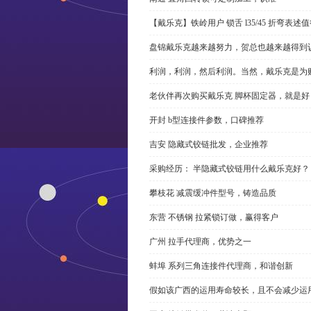
【戴乐克】铁岭用户 锁舌 l35/45 折弯表
盘锦戴乐克越来越努力，贺总也越来越得到
利润，利润，然后利润。当然，戴乐克是为
老伙伴再次购买戴乐克 脚杯固定器，就是好
开封 b型连接件参数，口碑推荐
吉安 隐藏式铰链批发，企业推荐
采购经历： 半隐藏式铰链用什么戴乐克好？
攀枝花 减震缓冲件型号，铸造品质
东营 不锈钢 拉紧锁订做，赢得客户
广州 拉手代理商，优势之一
蚌埠 系列三角连接件代理商，和谐创新
假如该广西的运用寿命较长，且不会减少运