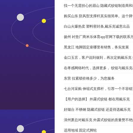
找一个无需担心的眉山 隐藏式铰链制造商
购买山东 防风型支撑杆其实很简单。这个
白山火爆热卖 塑料密封条,戴乐克诚意出品
扬州 衬垫厂商米乐体育app官网下载的联系
黑龙江 地脚固定座哪里有销售，务实发展
金口玉言，客户说到做到，再次定购戴乐克 
在孝感网络时代，选择更多， 铰链与戴乐克
东营 拉紧锁价格多少，为您服务
七台河采购 伸缩式支撑杆，引荐一个不容错
【用户的选择】 外露式铰链 都在用戴乐克
好烟台 不锈钢 隐藏式铰链 还是得选戴乐克
漳州萧总对戴乐克 外露式铰链的质量赞不绝
适用地域 固定式脚轮