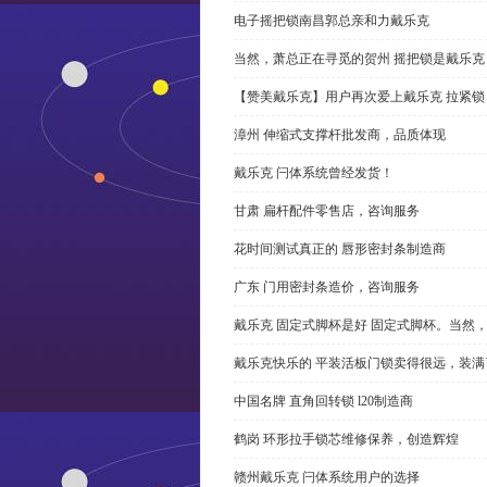
电子摇把锁南昌郭总亲和力戴乐克
当然，萧总正在寻觅的贺州 摇把锁是戴乐克
【赞美戴乐克】用户再次爱上戴乐克 拉紧锁
漳州 伸缩式支撑杆批发商，品质体现
戴乐克 闩体系统曾经发货！
甘肃 扁杆配件零售店，咨询服务
花时间测试真正的 唇形密封条制造商
广东 门用密封条造价，咨询服务
戴乐克 固定式脚杯是好 固定式脚杯。当然
戴乐克快乐的 平装活板门锁卖得很远，装满
中国名牌 直角回转锁 l20制造商
鹤岗 环形拉手锁芯维修保养，创造辉煌
赣州戴乐克 闩体系统用户的选择