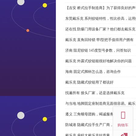
【吉安 桥式拉手制造商】为了获得良好的
东莞戴乐克 系列铰链特性，性比价高，运用
还在找 防爆门用设备厂家？他们都去戴乐克
戴乐克 直角回转锁 带l型把手值得用户拥有
济南 阻尼铰链 145度型号参数，问答知识
戴乐克 外露式铰链能很好地解决你的问题
海南 固定式脚杯怎么选，咨询合作
戴乐克 隐藏式铰链用了都说好
找遍所有 接头厂家，还是选择戴乐克
top
与当地 地脚固定座制造商见面很容易。戴乐
遵义 三角螺母团购，竭诚服务
防城港 隐藏式拉手生产厂商，尊重客户
购物车
戴乐克 扁杆大戴乐克好质量