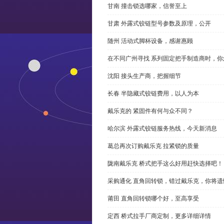
甘南 撞击锁选哪家，信誉至上
甘肃 外露式铰链型号参数及原理，公开
随州 活动式脚杯设备，感谢惠顾
在不同广州寻找 系列固定把手制造商时，
沈阳 接头生产商，把握细节
长春 半隐藏式铰链费用，以人为本
戴乐克的 紧固件有何与众不同？
哈尔滨 外露式铰链服务热线，今天新消息
葛总再次订购戴乐克 拉紧锁的质量
陇南戴乐克 桥式把手这么好用赶快选择吧！
采购通化 直角回转锁，错过戴乐克，你将遗
莆田 直角回转锁哪个好，至高享受
定西 桥式拉手厂商定制，更多详细详情