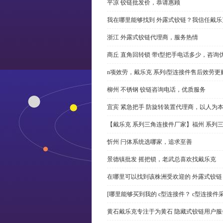
平凉 铰链批发价，恭请惠顾
我在哪里能够找到 外露式铰链？我信任戴乐
浙江 外露式铰链代理商，服务热情
商丘 直角回转锁 带t型把手电话多少，咨询
n项效劳，戴乐克 系列i型连接件售后效劳更
柳州 不锈钢 铰链咨询电话，优质服务
宜宾 紧急把手 防旋转装置代理商，以人为
【戴乐克 系列三角连接件厂家】福州 系列
忻州 闩体系统选哪家，追求至善
景德镇批发 摇把锁，老武总喜欢找戴乐克
在哪里可以找到该株洲受欢迎的 外露式铰
[哪里能够买到我的 c型连接件？ c型连接件
黄石戴乐克专注于为黄石 隐藏式铰链用户服