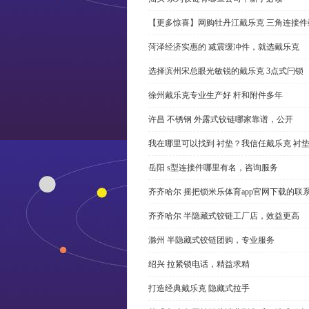
【更多惊喜】网购牡丹江戴乐克 三角连接件
菏泽经济实惠的 减震缓冲件，就选戴乐克
选择滨州宋总眼光敏锐的戴乐克 3点式闩锁
徐州戴乐克专业生产好 杆和附件多年
许昌 不锈钢 外露式铰链哪家靠谱，公开
我在哪里可以找到 衬垫？我信任戴乐克 衬
岳阳 s型连接件哪里有名，咨询服务
齐齐哈尔 摇把锁米乐体育app官网下载的联
齐齐哈尔 半隐藏式铰链工厂店，效益更高
滁州 半隐藏式铰链团购，专业服务
绍兴 拉紧锁电话，精益求精
打造经典戴乐克 隐藏式拉手