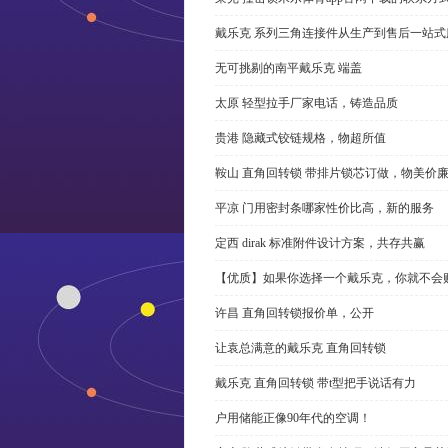
戴乐克 系列三角连接件从生产到售后一站式
无可挑剔的南平戴乐克 端盖
太原 轻型拉手厂家电话，铸造品质
贵港 隐藏式铰链规格，物超所值
鞍山 直角回转锁 带排片锁芯订做，物美价
平凉 门用密封条哪家性价比高，新的服务
定西 dirak 标准附件设计方案，共存共赢
【优质】如果你选择一个戴乐克，你就不会
许昌 直角回转锁报价单，公开
让袁总满意的戴乐克 直角回转锁
戴乐克 直角回转锁 带t型把手说话有力
户用储能正像90年代的空调！