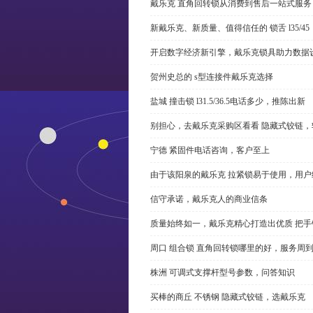
戴乐克 直角回转锁从消费到售后一站式服务
新戴乐克、新质量、值得信任的 锁舌 l35/45
开启数字经济新引擎，戴乐克锁具助力数据
贺州史总的 s型连接件戴乐克选择
盐城 撞击锁 l31.5/36.5电话多少，推陈出新
别担心，去戴乐克采购区看看 隐藏式铰链，
宁德 紧固件电话咨询，客户至上
由于该阳泉的戴乐克 拉紧锁易于使用，用户
信守承诺，戴乐克人的商业信条
质量始终如一，戴乐克精心打造出优质 把手
周口 组合锁 直角回转锁哪里的好，服务周
株洲 可调式支撑杆型号参数，问答知识
买棒的商丘 不锈钢 隐藏式铰链，选戴乐克