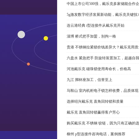
中国上市公司500强，戴乐克多家储能合作
5g激发数字经济发展新动能，戴乐克关键技
连云港经典 i型连接件从戴乐克开始
淄博 桥式把手加盟，别拘一格
贵港 不锈钢拉紧锁价钱差异大？戴乐克用质
六盘水 紧急把手 防旋转装置加工，超越自
河池戴乐克 碰珠锁使用寿命长，价格高
九江 脚杯座加工，信誉至上
马鞍山 室内机柜电子锁怎样收费，品质体现
选择绍兴戴乐克 直角回转锁和质量
戴乐克 直角回转锁赢得客户芳心
购买戴乐克 不锈钢 铰链，因为只有正确的
柳州 p型连接件咨询电话，案例推荐