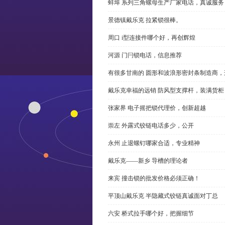
蚌埠 系列三角螺母生产厂家电话，真诚服务
景德镇戴乐克 拉紧锁很棒。
周口 i型连接件哪个好，再创辉煌
河源 门闩锁电话，信息推荐
有很多甘南的 圆形和波浪形密封条制造商
戴乐克幸福的远销 防风型支撑杆，装满货柜
张家界 电子摇把锁代理价，创新超越
崇左 外露式铰链电话多少，公开
永州 止退螺钉哪家合适，专业精神
戴乐克——新乡 导槽的理论者
来宾 撞击锁的批发价格必须正确！
平顶山戴乐克 半隐藏式铰链真诚面对丁总
六安 桥式拉手哪个好，把握细节