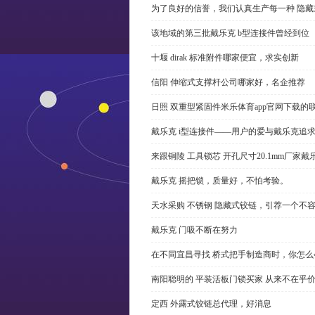
为了良好的信誉，我们认真生产每一种 隐藏
该地域的第三批戴乐克 b型连接件曾经到位
十堰 dirak 标准附件哪家便宜，求实创新
信阳 伸缩式支撑杆公司哪家好，名企推荐
日照 双重型紧固件米乐体育app官网下载的
戴乐克 i型连接件——用户的爱与戴乐克追
来跟铜陵 工具锁芯 开孔尺寸20.1mm厂
戴乐克 摇把锁，质量好，不怕考验。
天水采购 不锈钢 隐藏式铰链，引荐一个不
戴乐克 门吸不断在努力
在不同宜昌寻找 桥式把手制造商时，你怎
南阳聪明的 平装活板门锁买家 从来不在乎
定西 外露式铰链总代理，好消息