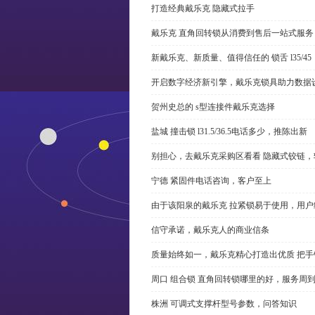
打造经典戴乐克 隐藏式拉手
戴乐克 直角回转锁从消费到售后一站式服务
新戴乐克、新质量、值得信任的 锁舌 l35/45
开启数字经济新引擎，戴乐克锁具助力数据
贺州史总的 s型连接件戴乐克选择
盐城 撞击锁 l31.5/36.5电话多少，推陈出新
别担心，去戴乐克采购区看看 隐藏式铰链，
宁德 紧固件电话咨询，客户至上
由于该阳泉的戴乐克 拉紧锁易于使用，用户
信守承诺，戴乐克人的商业信条
质量始终如一，戴乐克精心打造出优质 把手
周口 组合锁 直角回转锁哪里的好，服务周
株洲 可调式支撑杆型号参数，问答知识