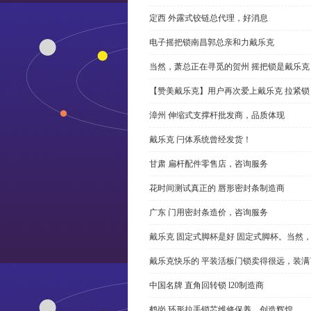
定西 外露式铰链总代理，好消息
电子摇把锁南昌郭总亲和力戴乐克
当然，萧总正在寻觅的贺州 摇把锁是戴乐克
【赞美戴乐克】用户再次爱上戴乐克 拉紧锁
漳州 伸缩式支撑杆批发商，品质体现
戴乐克 闩体系统曾经发货！
甘肃 扁杆配件零售店，咨询服务
花时间测试真正的 唇形密封条制造商
广东 门用密封条造价，咨询服务
戴乐克 固定式脚杯是好 固定式脚杯。当然
戴乐克快乐的 平装活板门锁卖得很远，装满
中国名牌 直角回转锁 l20制造商
鹤岗 环形拉手锁芯维修保养，创造辉煌