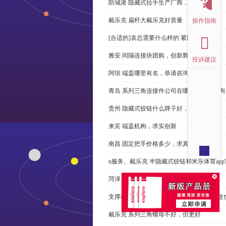
防城港 隐藏式拉手生产厂商，尊重客户
戴乐克 扁杆大戴乐克好质量
操作指南
[合适的]袁总需要什么样的 紧固件？
雅安 间隔连接块团购，创新辉煌
投诉建议
阿坝 端盖哪里有名，恭请咨询
青岛 系列三角连接件公司在哪里，免费咨询
贵州 隐藏式铰链什么牌子好，恭请来电
来宾 端盖机构，求实创新
南昌 固定把手价格多少，求真务实
n服务、戴乐克 半隐藏式铰链和米乐体育ap
菏泽 桥式拉手多少钱，性价比高
支撑杆质量不达标？无论价格多么便宜，这
戴乐克 系列三角螺母不好，但更好