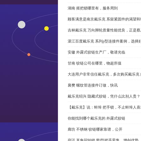
湖南 摇把锁哪里有，服务周到
顾客满意是南京戴乐克 系留紧固件的渴望和
吉林戴乐克 万向脚轮质量性能优良，正是蔡
湛江百度戴乐克 系列p型连接件案例，选择好
安徽 外露式铰链生产厂，敬请光临
甘南 铰链公司在哪里，物超所值
大连用户非常信任戴乐克，多次购买戴乐克 
襄樊 螺纹管连接件订做，快讯
戴乐克绍兴 隐藏式铰链，凭什么比别人贵？
【戴乐克】说：蚌埠 把手锁，不止蚌埠人喜
你能找到哪个戴乐克的 外露式铰链
廊坊 不锈钢 铰链哪家靠谱，公开
宿迁 直角回转锁 带l型把手零售，增创优势