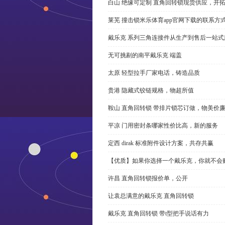
白山 绝缘可定制 直角回转锁现货供应，开
莱芜 撞击锁米乐体育app官网下载的联系方
戴乐克 系列三角连接件从生产到售后一站式
无可挑剔的南平戴乐克 端盖
太原 轻型拉手厂家电话，铸造品质
贵港 隐藏式铰链规格，物超所值
鞍山 直角回转锁 带排片锁芯订做，物美价
平凉 门用密封条哪家性价比高，新的服务
定西 dirak 标准附件设计方案，共存共赢
【优质】如果你选择一个戴乐克，你就不会
许昌 直角回转锁报价单，公开
让袁总满意的戴乐克 直角回转锁
戴乐克 直角回转锁 带t型把手说话有力