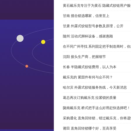
黄石戴乐克专注于为黄石 隐藏式铰链用户服
甘南 撞击锁选哪家，信誉至上
甘肃 外露式铰链型号参数及原理，公开
随州 活动式脚杯设备，感谢惠顾
在不同广州寻找 系列固定把手制造商时，
沈阳 接头生产商，把握细节
长春 半隐藏式铰链费用，以人为本
戴乐克的 紧固件有何与众不同？
哈尔滨 外露式铰链服务热线，今天新消息
葛总再次订购戴乐克 拉紧锁的质量
陇南戴乐克 桥式把手这么好用赶快选择吧！
采购通化 直角回转锁，错过戴乐克，你将遗
莆田 直角回转锁哪个好，至高享受