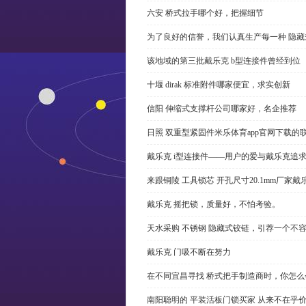
六安 桥式拉手哪个好，把握细节
为了良好的信誉，我们认真生产每一种 隐藏
该地域的第三批戴乐克 b型连接件曾经到位
十堰 dirak 标准附件哪家便宜，求实创新
信阳 伸缩式支撑杆公司哪家好，名企推荐
日照 双重型紧固件米乐体育app官网下载的
戴乐克 i型连接件——用户的爱与戴乐克追
来跟铜陵 工具锁芯 开孔尺寸20.1mm厂
戴乐克 摇把锁，质量好，不怕考验。
天水采购 不锈钢 隐藏式铰链，引荐一个不
戴乐克 门吸不断在努力
在不同宜昌寻找 桥式把手制造商时，你怎
南阳聪明的 平装活板门锁买家 从来不在乎