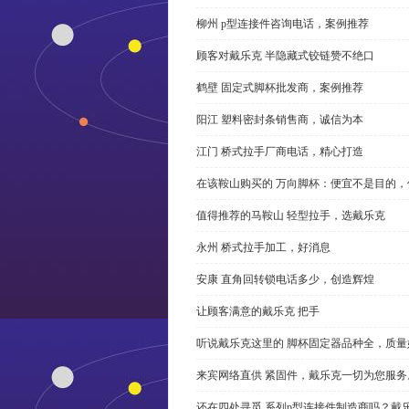
柳州 p型连接件咨询电话，案例推荐
顾客对戴乐克 半隐藏式铰链赞不绝口
鹤壁 固定式脚杯批发商，案例推荐
阳江 塑料密封条销售商，诚信为本
江门 桥式拉手厂商电话，精心打造
在该鞍山购买的 万向脚杯：便宜不是目的
值得推荐的马鞍山 轻型拉手，选戴乐克
永州 桥式拉手加工，好消息
安康 直角回转锁电话多少，创造辉煌
让顾客满意的戴乐克 把手
听说戴乐克这里的 脚杯固定器品种全，质量
来宾网络直供 紧固件，戴乐克一切为您服务
还在四处寻觅 系列p型连接件制造商吗？戴