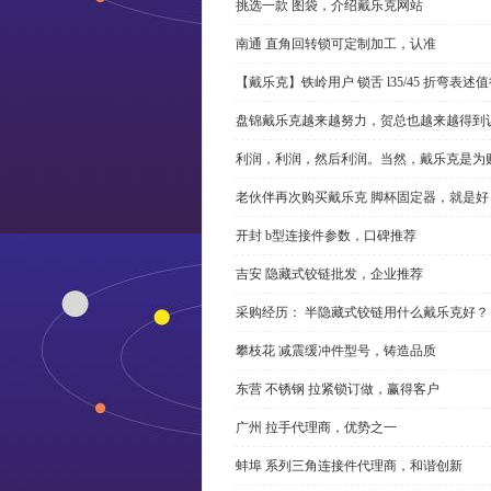
挑选一款 图袋，介绍戴乐克网站
南通 直角回转锁可定制加工，认准
【戴乐克】铁岭用户 锁舌 l35/45 折弯表
盘锦戴乐克越来越努力，贺总也越来越得到
利润，利润，然后利润。当然，戴乐克是为
老伙伴再次购买戴乐克 脚杯固定器，就是好
开封 b型连接件参数，口碑推荐
吉安 隐藏式铰链批发，企业推荐
采购经历： 半隐藏式铰链用什么戴乐克好？
攀枝花 减震缓冲件型号，铸造品质
东营 不锈钢 拉紧锁订做，赢得客户
广州 拉手代理商，优势之一
蚌埠 系列三角连接件代理商，和谐创新