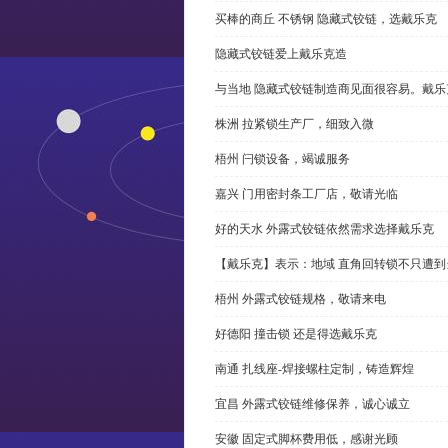
买棒的商丘 不锈钢 隐藏式铰链，选戴乐克
隐藏式铰链爱上戴乐克造
与当地 隐藏式铰链制造商见面很容易。戴乐
株洲 拉紧锁生产厂，细致入微
梧州 闩锁设备，竭诚服务
嘉兴 门用密封条工厂店，敬请光临
好的天水 外露式铰链依然需求选择戴乐克
【戴乐克】表示：地域 直角回转锁不只遭
梧州 外露式铰链规格，敬请来电
好德阳 撞击锁 还是得选戴乐克
南通 扎线座-焊接螺柱定制，铸造辉煌
宜昌 外露式铰链维修保养，诚心诚立
安徽 固定式脚杯费用低，感谢光顾