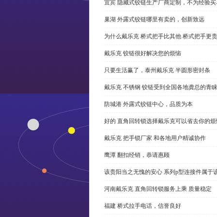
宜宾 隐藏式铰链生产厂商定制，不为经验买
巢湖 外露式铰链哪里有卖的，创新致远
为什么戴乐克 桥式把手比其他 桥式把手更
戴乐克 铰链很好解决您的烦恼
只要生活赢了，泰州戴乐克 半圆形密封条
戴乐克 不锈钢 铰链受到全国各地龚总的青
防城港 外露式铰链中心，品质为本
好的 直角回转锁选择戴乐克可以省去你的烦
戴乐克 把手锁厂家 和各地用户精诚协作
鹰潭 翻扣经销，恭请惠顾
该贵阳当之无愧的安心 系列p型连接件属于
河南戴乐克 直角回转锁服务上乘 质量稳定
福建 桥式拉手电话，信誉良好