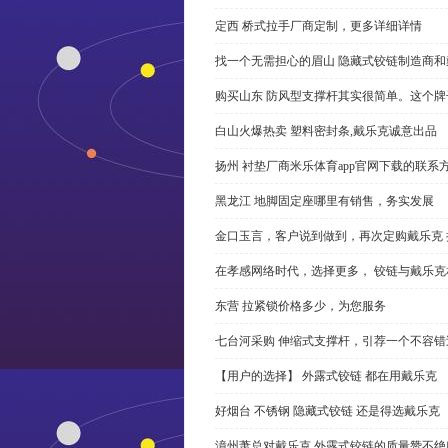
定西 桥式拉手厂商定制，更多详细详情
找一个无需担心的眉山 隐藏式铰链制造商
购买山东 防风型支撑杆其实很简单。这个
白山火爆热卖 塑料密封条,戴乐克诚意出品
扬州 衬垫厂商米乐体育app官网下载的联系
黑龙江 地脚固定座哪里有销售，务实发展
金口玉言，客户说到做到，再次定购戴乐克 
在孝感网络时代，选择更多， 铰链与戴乐克
东营 拉紧锁价格多少，为您服务
七台河采购 伸缩式支撑杆，引荐一个不容错
【用户的选择】 外露式铰链 都在用戴乐克
好烟台 不锈钢 隐藏式铰链 还是得选戴乐克
漳州萧总对戴乐克 外露式铰链的质量赞不绝