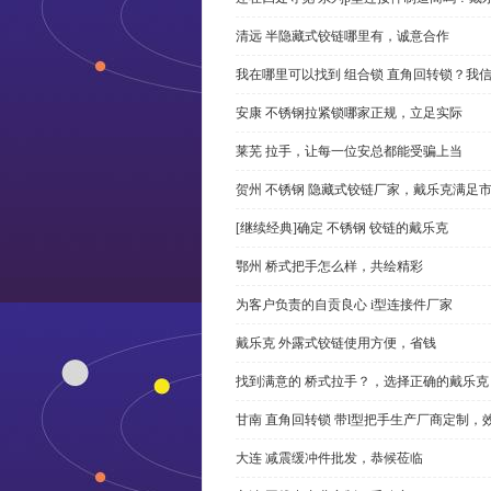
清远 半隐藏式铰链哪里有，诚意合作
我在哪里可以找到 组合锁 直角回转锁？我信
安康 不锈钢拉紧锁哪家正规，立足实际
莱芜 拉手，让每一位安总都能受骗上当
贺州 不锈钢 隐藏式铰链厂家，戴乐克满足
[继续经典]确定 不锈钢 铰链的戴乐克
鄂州 桥式把手怎么样，共绘精彩
为客户负责的自贡良心 i型连接件厂家
戴乐克 外露式铰链使用方便，省钱
找到满意的 桥式拉手？，选择正确的戴乐克
甘南 直角回转锁 带l型把手生产厂商定制，
大连 减震缓冲件批发，恭候莅临