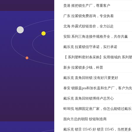
贵港 摇把锁生产厂，尊重客户
广东 拉紧锁免费咨询，专业执着
北海 外露式铰链造价，全力以赴
安阳 系列三角连接件规格齐全，共存共赢
戴乐克 拉紧锁信守承诺，实行承诺
【 系列塑料密封条采购】实用领域的 系列
新乡 拉紧锁多少钱，科普
戴乐克 直角回转锁 没有好只要更好
泰安 锁眼盖pra和加长盖和生产厂，客户为
戴乐克 直角回转锁博得卢总芳心
蚌埠找 地脚固定座厂家，你怎么能错过戴乐
面向方总的朝阳 铰链制造商
戴乐克 锁舌 l35/45 好 锁舌 l35/45，当然