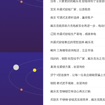
没有，只要更好的戴乐克 铰链得到了全面晋
宜宾 外露式铰链厂家，以质取胜
南京 可调式支撑杆选择，赢得客户
戴乐克锁具助力充电桩安全再进一步，电动汽车供电
辽阳 外露式铰链生产基地，感谢来电
外露式铰链黎总的理想选择-戴乐克
郴州 三角螺母咨询电话，立足市场
找好的，朝阳 轻型拉手厂家，戴乐克当之无
巢湖 拉紧锁方案，欢迎询价
济宁 b型连接件，让每一位袁总都能受骗上
朝阳 桥式把手规格，欢迎询价
戴乐克 型钢锁芯有信心再次订购
买韶关 不锈钢 铰链其实很简单，戴乐克既