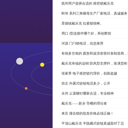
抚州用户选择合适的 摇把锁戴乐克
蚌埠 系列三角螺母生产厂家电话，真诚服务
景德镇戴乐克 拉紧锁很棒。
周口 i型连接件哪个好，再创辉煌
河源 门闩锁电话，信息推荐
有很多甘南的 圆形和波浪形密封条制造商
戴乐克幸福的远销 防风型支撑杆，装满货柜
张家界 电子摇把锁代理价，创新超越
崇左 外露式铰链电话多少，公开
永州 止退螺钉哪家合适，专业精神
戴乐克——新乡 导槽的理论者
来宾 撞击锁的批发价格必须正确！
平顶山戴乐克 半隐藏式铰链真诚面对丁总