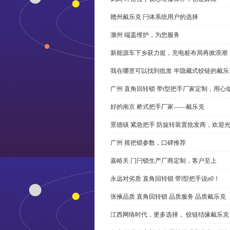
赣州戴乐克 闩体系统用户的选择
滁州 端盖维护，为您服务
新能源车下乡获力挺，充电桩布局再掀浪潮
我在哪里可以找到批发 半隐藏式铰链的戴
广州 直角回转锁 带t型把手厂家定制，用心
好的南京 桥式把手厂家——戴乐克
景德镇 紧急把手 防旋转装置批发商，欢迎
广州 摇把锁参数，口碑推荐
嘉峪关 门闩锁生产厂商定制，客户至上
永远对劣质 直角回转锁 带l型把手说n0！
张掖品质 直角回转锁 品质服务 品质戴乐克
江西网络时代，更多选择， 铰链结缘戴乐克