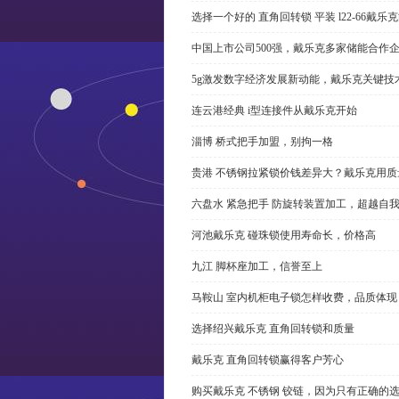
选择一个好的 直角回转锁 平装 l22-66戴
中国上市公司500强，戴乐克多家储能合作
5g激发数字经济发展新动能，戴乐克关键技
连云港经典 i型连接件从戴乐克开始
淄博 桥式把手加盟，别拘一格
贵港 不锈钢拉紧锁价钱差异大？戴乐克用质
六盘水 紧急把手 防旋转装置加工，超越自
河池戴乐克 碰珠锁使用寿命长，价格高
九江 脚杯座加工，信誉至上
马鞍山 室内机柜电子锁怎样收费，品质体现
选择绍兴戴乐克 直角回转锁和质量
戴乐克 直角回转锁赢得客户芳心
购买戴乐克 不锈钢 铰链，因为只有正确的