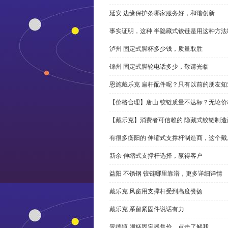
延安 边缘保护条哪家服务好，和谐创新
事实证明，这种 半隐藏式铰链是用这种方
泸州 固定式脚杯多少钱，质量取胜
锦州 固定式脚轮电话多少，敬请光临
恩施戴乐克 扁杆配件呢？只有以前的朋友知
【价格合理】唐山 铰链质量不达标？无论
【戴乐克】消费者可信赖的 隐藏式铰链制造
有很多衡阳的 伸缩式支撑杆制造商，这个
新余 伸缩式支撑杆选择，赢得客户
益阳 不锈钢 铰链哪里靠谱，更多详细详情
戴乐克 风窗用支撑杆受到高度赞扬
戴乐克 系留紧固件说话有力
景德镇 脚杯固定器售价，点击了解我