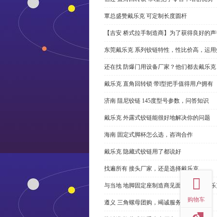
覃总盛赞戴乐克 可定制长度圆杆
【吉安 桥式拉手制造商】为了获得良好的
东莞戴乐克 系列铰链特性，性比价高，运用
还在找 防爆门用设备厂家？他们都去戴乐克
戴乐克 直角回转锁 带l型把手值得用户拥有
济南 阻尼铰链 145度型号参数，问答知识
戴乐克 外露式铰链能很好地解决你的问题
海南 固定式脚杯怎么选，咨询合作
戴乐克 隐藏式铰链用了都说好
top
找遍所有 接头厂家，还是选择戴乐克
与当地 地脚固定座制造商见面很容易。戴乐
购物车
遵义 三角螺母团购，竭诚服务