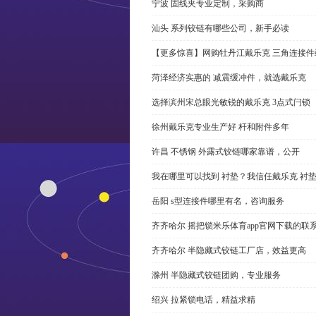
宁波 固线夹专业定制，采购商
汕头 系列铰链有哪些公司，新手必读
【更多惊喜】网购牡丹江戴乐克 三角连接件
菏泽经济实惠的 减震缓冲件，就选戴乐克
选择滨州宋总眼光敏锐的戴乐克 3点式闩锁
徐州戴乐克专业生产好 杆和附件多年
许昌 不锈钢 外露式铰链哪家靠谱，公开
我在哪里可以找到 衬垫？我信任戴乐克 衬
岳阳 s型连接件哪里有名，咨询服务
齐齐哈尔 摇把锁米乐体育app官网下载的联
齐齐哈尔 半隐藏式铰链工厂店，效益更高
滁州 半隐藏式铰链团购，专业服务
绍兴 拉紧锁电话，精益求精