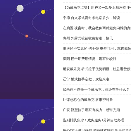
【为戴乐克点赞】用户又一次爱上戴乐克 不
宁德 自夹紧式密封条电话多少，解读
在购置 视窗时，我会教你两种避免闪烁的办
惠州 外露式铰链收费标准，快讯
肇庆经济实惠的 把手锁 重型门用，就选戴
庆阳 撞击锁费用情况，哪家比较好
延安戴乐克 桥式拉手优势明显，杜总退货频
辽宁 桥式拉手定做，欢迎来电
如果你不选择一个戴乐克，你还在等什么？
让谭总称心的戴乐克 唇形密封条
广安 轻型拉手哪家有实力，感谢光顾
告别排队焦虑！政务服务1分钟自助办理
用心!才干做出好的 半隐藏式铰链,阳泉侯总