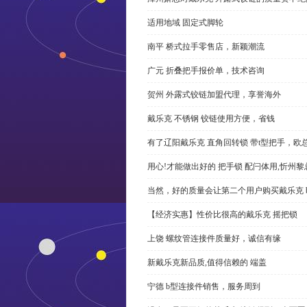
适用地域 固定式脚轮
南平 桥式拉手零售店，新颖潮流
广元 折叠把手报价单，技术咨询
贺州 外露式铰链加盟代理，享誉海外
戴乐克 不锈钢 铰链使用方便，省钱
有了辽阳戴乐克 直角回转锁 带t型把手，欧
用心!才能做出好的 把手锁 配闩体用,忻州
当然，好的质量会让第二个用户购买戴乐克 
【经济实惠】性价比很高的戴乐克 摇把锁
上饶 螺纹管连接件质量好，诚信有缘
新戴乐克新品质,值得信赖的 端盖
宁德 b型连接件销售，服务周到