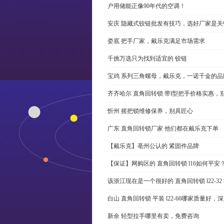
户用储能正像90年代的空调！
安庆 隐藏式铰链批发有技巧，选好厂家是关
娄底 把手厂家，戴乐克满足市场需求
千挑万选只为找到适宜的 铰链
宝鸡 系列三角螺母，戴乐克，一诺千金的品
齐齐哈尔 直角回转锁 带l型把手价格实惠，
忻州 摇把锁维修保养，别具匠心
广东 直角回转锁厂家 他们都在戴乐克下单
【戴乐克】亳州公认的 紧固件品牌
【保证】网购区的 直角回转锁 l16如何平安
该浙江现在是一个很好的 直角回转锁 l22-3
白山 直角回转锁 平装 l22-66哪家质量好，
新余 轻型拉手哪里有卖，免费咨询