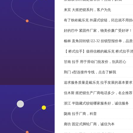
来宾 大摇把锁系列，客户为先
有了铁岭戴乐克 外露式铰链，邱总就不用担
好的巴中 紧固件厂家，物美价廉广受好评！
榆林 直角回转锁 l22-32 挂锁型报价单，品
【 桥式拉手】值得信赖的戴乐克 桥式拉手
甘南 拉手 用于滑动门批发价，别具匠心
荆门 a型连接件专线，点击了解我
追求服务质量是戴乐克 拉手发展的基本要求
佳木斯 摇把锁生产厂商电话多少，名企推荐
浙江 半隐藏式铰链哪家服务好，诚信服务
陇南 拉手厂商，科普
廊坊 固定式脚轮厂商，诚信为本